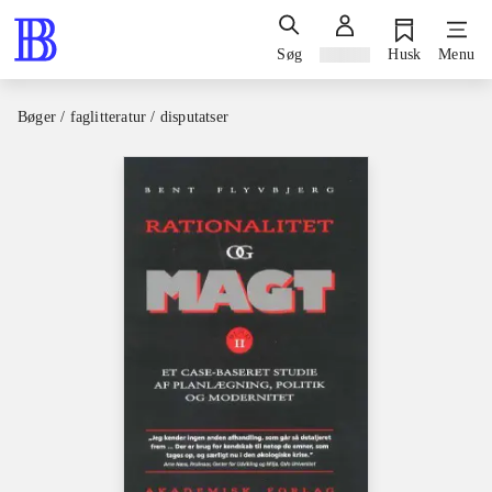
Søg
Log ind
Husk
Menu
Bøger / faglitteratur / disputatser