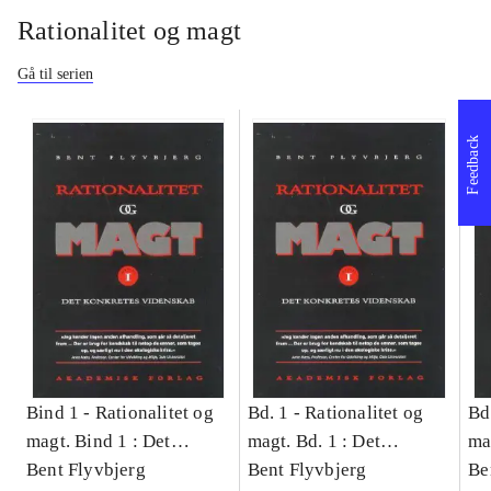
Rationalitet og magt
Gå til serien
Feedback
Bind 1 -
Rationalitet og
Bd. 1 -
Rationalitet og
Bd
magt. Bind 1 : Det
magt. Bd. 1 : Det
ma
konkretes videnskab
Bent Flyvbjerg
konkretes videnskab
Bent Flyvbjerg
ko
Be