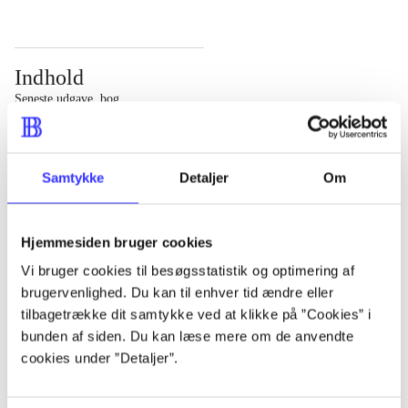
Indhold
Seneste udgave, bog
Bd. 1: Det konkretes videnskab. - 177 s. Bd. 2: Et case-
baseret studie af planlægning, politik og modernitet. -
Samtykke
Detaljer
Om
463 s.
Hjemmesiden bruger cookies
Vi bruger cookies til besøgsstatistik og optimering af
brugervenlighed. Du kan til enhver tid ændre eller
Tidsskrift
tilbagetrække dit samtykke ved at klikke på ”Cookies” i
Artiklen er en del af
bunden af siden. Du kan læse mere om de anvendte
cookies under ”Detaljer”.
lorem ipsum dolor sit amet ...
Tidsskrift