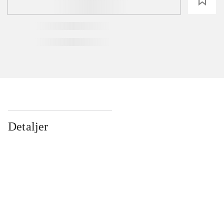
loading
Detaljer
...
...
...
...
...
...
...
...