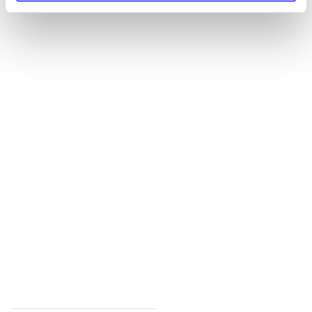
Alle registrerede artikler fordelt på udgivelser
...
...
...
...
...