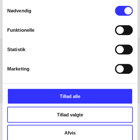
Samtykkevalg
Artiklerne i
handler ofte om
Nødvendig
Funktionelle
Statistik
Artikler med samme emner
Marketing
Fra
Tillad alle
Tillad valgte
Artikler
Afvis