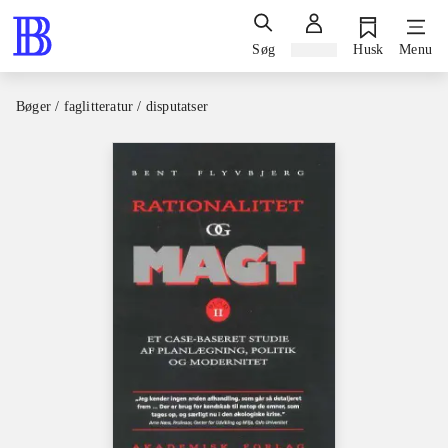
Søg
Log ind
Husk
Menu
Bøger / faglitteratur / disputatser