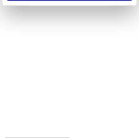
Alle registrerede artikler fordelt på udgivelser
...
...
...
...
...