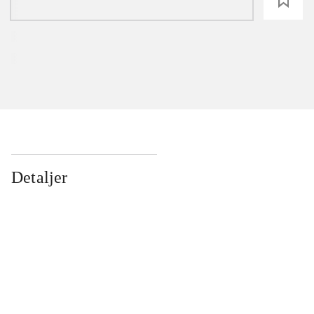
loading
Detaljer
...
...
...
...
...
...
...
...