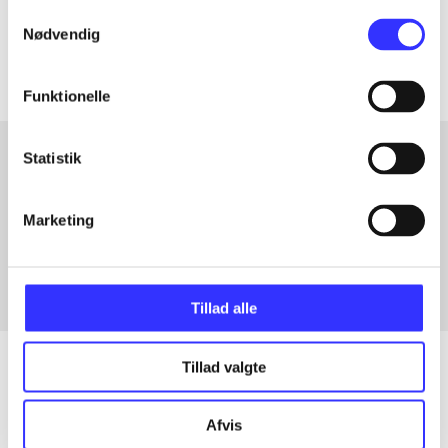
Samtykkevalg
Artiklerne i
handler ofte om
Nødvendig
Funktionelle
Statistik
Artikler med samme emner
Marketing
Fra
Tillad alle
Tillad valgte
Artikler
Afvis