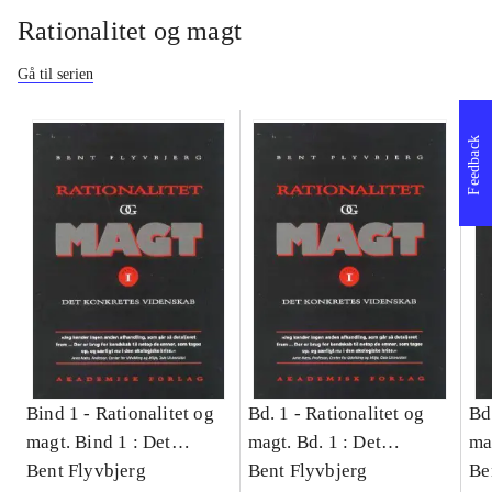
Rationalitet og magt
Gå til serien
Feedback
Bind 1 -
Rationalitet og
Bd. 1 -
Rationalitet og
Bd
magt. Bind 1 : Det
magt. Bd. 1 : Det
ma
konkretes videnskab
Bent Flyvbjerg
konkretes videnskab
Bent Flyvbjerg
ko
Be