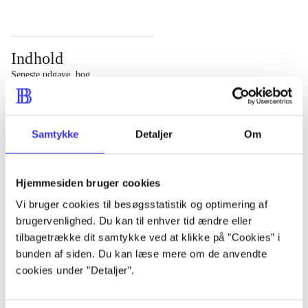
Indhold
Seneste udgave, bog
Bd. 1: Det konkretes videnskab. - 177 s. Bd. 2: Et case-
baseret studie af planlægning, politik og modernitet. -
Samtykke
Detaljer
Om
463 s.
Hjemmesiden bruger cookies
Vi bruger cookies til besøgsstatistik og optimering af
brugervenlighed. Du kan til enhver tid ændre eller
Tidsskrift
tilbagetrække dit samtykke ved at klikke på ”Cookies” i
Artiklen er en del af
bunden af siden. Du kan læse mere om de anvendte
cookies under ”Detaljer”.
lorem ipsum dolor sit amet ...
Tidsskrift