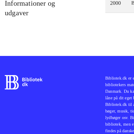
Informationer og
2000
udgaver
Bibliotek.dk er 
bibliotekers mat
Danmark. Du kan
låne på dit eget
Bibliotek.dk til
bøger, musik, tid
lydbøger osv. Bi
bibliotek, men e
findes på danske