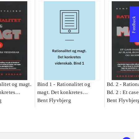
Feedback
litet og magt.
Bind 1 -
Rationalitet og
Bd. 2 -
Rationa
nkretes
magt. Det konkretes
Bd. 2 : Et cas
g
videnskab. Bind 1
Bent Flyvbjerg
studie af plan
Bent Flyvbjer
politik og mod