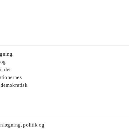
ægning,
 og
i, det
ationernes
e demokratisk
anlægning, politik og