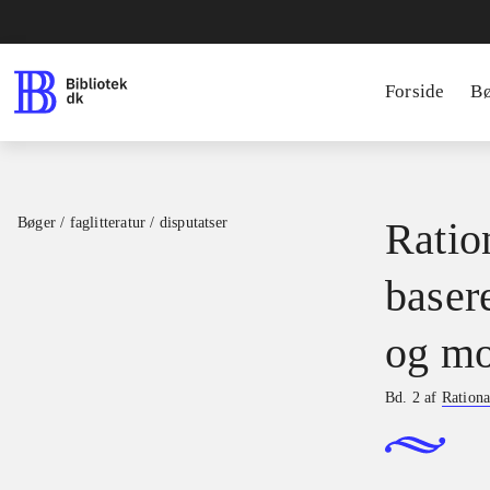
Forside
B
Bøger / faglitteratur / disputatser
Ration
basere
og mo
Bd. 2 af
Rationa