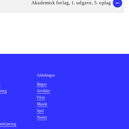
Akademisk forlag, 1. udgave, 5. oplag
Afdelinger
k
Bøger
ning
Artikler
Film
Musik
Spil
Noder
erklæring