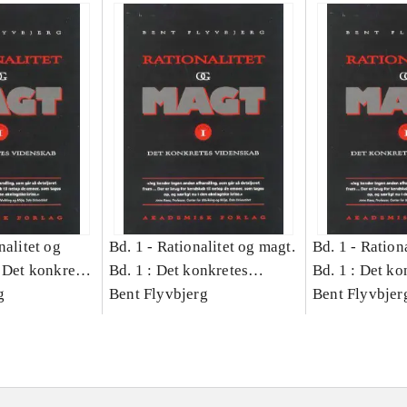
nalitet og
Bd. 1 -
Rationalitet og magt.
Bd. 1 -
Rationa
 Det konkretes
Bd. 1 : Det konkretes
Bd. 1 : Det ko
g
videnskab
Bent Flyvbjerg
videnskab
Bent Flyvbjer