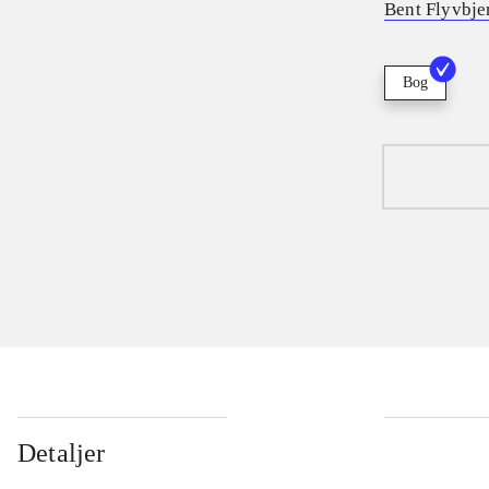
Bent Flyvbje
Bog
Detaljer
...
...