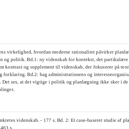
...
...
ns virkelighed, hvordan moderne rationalitet påvirker planl
n og politik. Bd.1: ny videnskab for kontekst, det partikulære
om kontrast og supplement til videnskab, der fokuserer på teor
g forklaring. Bd.2: bag administrationens og interesseorganis
 Det ses, at det vigtige i politik og planlægning ikke sker i d
linger.
nkretes videnskab. - 177 s. Bd. 2: Et case-baseret studie af pl
 463 s.