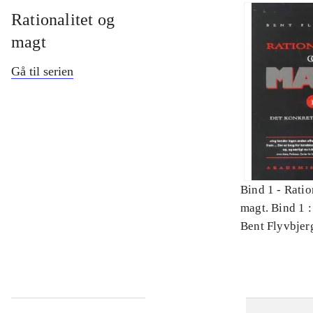
Rationalitet og
magt
Gå til serien
Bind 1 -
Ratio
magt. Bind 1 :
videnskab
Bent Flyvbjer