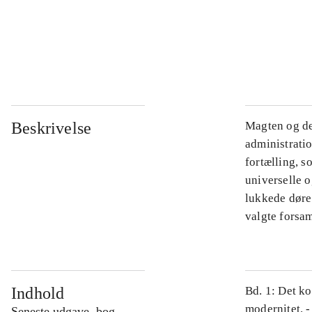
...
...
Beskrivelse
Magten og de
administratio
fortælling, s
universelle o
lukkede døre.
valgte forsam
Indhold
Bd. 1: Det ko
modernitet. -
Seneste udgave, bog