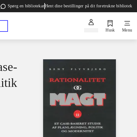
Spørg en bibliotekar
Hent dine bestillinger på dit foretrukne bibliotek
Log ind
Husk
Menu
ase-
itik