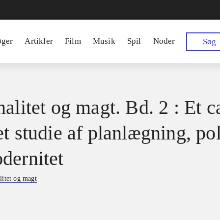
øger
Artikler
Film
Musik
Spil
Noder
Søg
alitet og magt. Bd. 2 : Et c
t studie af planlægning, pol
dernitet
litet og magt