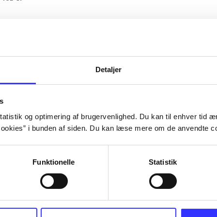
Artiklerne i
handler ofte om
lorem ipsum dolor sit amet ...
Tidsskrift
Detaljer
s
atistik og optimering af brugervenlighed. Du kan til enhver tid æn
ookies” i bunden af siden. Du kan læse mere om de anvendte co
Funktionelle
Statistik