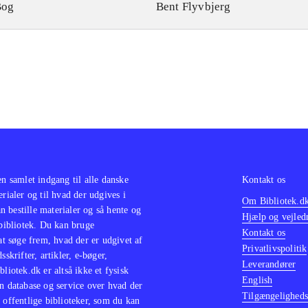
Bog
Bent Flyvbjerg
en samlet indgang til alle danske
Kontakt os
erialer og til hvad der udgives i
Om Bibliotek.d
 bestille materialer og så hente og
Hjælp og vejled
 bibliotek. Du kan bruge
Kontakt os
 at søge frem, hvad der er udgivet af
Privatlivspolitik
sskrifter, artikler, e-bøger,
Leverandører
bliotek.dk er altså ikke et fysisk
English
n database og service over hvad der
Tilgængeligheds
 offentlige biblioteker, som du kan