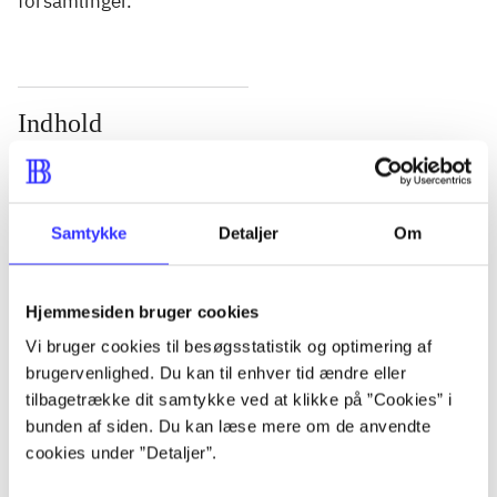
forsamlinger.
Indhold
Seneste udgave, bog
Bd. 1: Det konkretes videnskab. - 177 s. Bd. 2: Et
case-baseret studie af planlægning, politik og
Samtykke
Detaljer
Om
modernitet. - 463 s.
Hjemmesiden bruger cookies
Vi bruger cookies til besøgsstatistik og optimering af
brugervenlighed. Du kan til enhver tid ændre eller
Tidsskrift
tilbagetrække dit samtykke ved at klikke på ”Cookies” i
bunden af siden. Du kan læse mere om de anvendte
Artiklen er en del af
cookies under ”Detaljer”.
lorem ipsum dolor sit amet ...