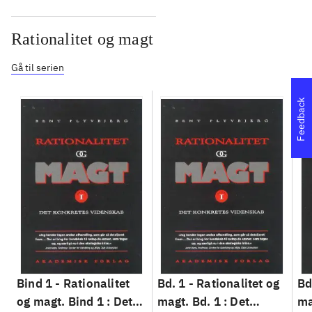
Rationalitet og magt
Gå til serien
Feedback
Bind 1 -
Rationalitet
Bd. 1 -
Rationalitet og
Bd
og magt. Bind 1 : Det
magt. Bd. 1 : Det
ma