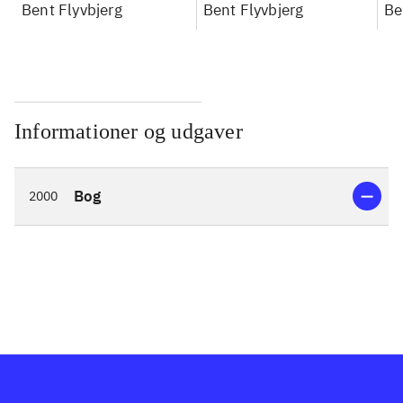
konkretes videnskab
Bent Flyvbjerg
konkretes videnskab
Bent Flyvbjerg
ko
Be
Informationer og udgaver
Bog
2000