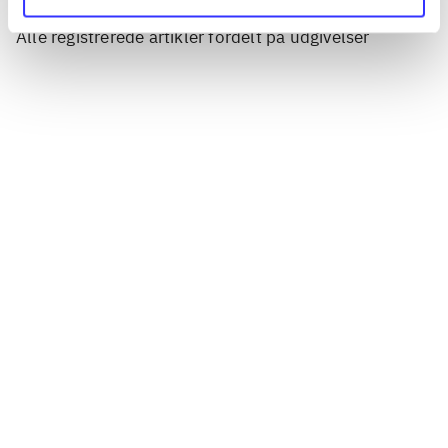
Artikler
Alle registrerede artikler fordelt på udgivelser
...
...
...
...
...