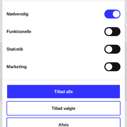
Tidsskrift
Samtykkevalg
Nødvendig
Artiklerne i
handler ofte om
Funktionelle
Statistik
Artikler med samme emner
Marketing
Fra
Tillad alle
Tillad valgte
Afvis