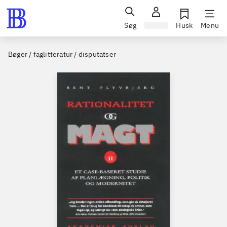
Søg
Log ind
Husk
Menu
Bøger / faglitteratur / disputatser