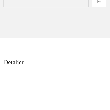
loading
Detaljer
...
...
...
...
...
...
...
...