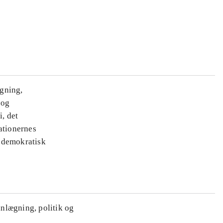
ægning,
 og
i, det
ationernes
e demokratisk
anlægning, politik og