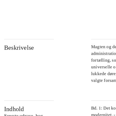
...
...
Beskrivelse
Magten og de
administratio
fortælling, s
universelle o
lukkede døre.
valgte forsam
Indhold
Bd. 1: Det ko
modernitet. -
Seneste udgave, bog