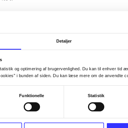
Artiklerne i
handler ofte om
lorem ipsum dolor sit amet ...
Tidsskrift
Detaljer
s
atistik og optimering af brugervenlighed. Du kan til enhver tid æn
ookies” i bunden af siden. Du kan læse mere om de anvendte co
Funktionelle
Statistik