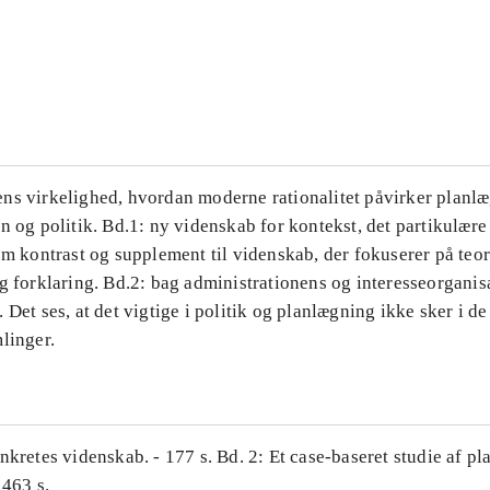
...
...
ns virkelighed, hvordan moderne rationalitet påvirker planl
n og politik. Bd.1: ny videnskab for kontekst, det partikulære
om kontrast og supplement til videnskab, der fokuserer på teor
g forklaring. Bd.2: bag administrationens og interesseorganis
 Det ses, at det vigtige i politik og planlægning ikke sker i d
linger.
nkretes videnskab. - 177 s. Bd. 2: Et case-baseret studie af pl
 463 s.