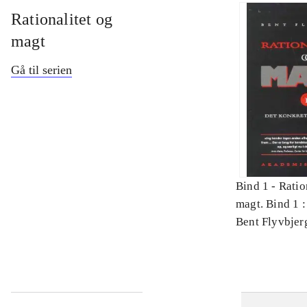
Rationalitet og
magt
Gå til serien
Bind 1 -
Ratio
magt. Bind 1 :
videnskab
Bent Flyvbjer