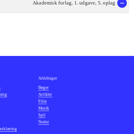
Akademisk forlag, 1. udgave, 5. oplag
Afdelinger
k
Bøger
ning
Artikler
Film
Musik
Spil
Noder
erklæring