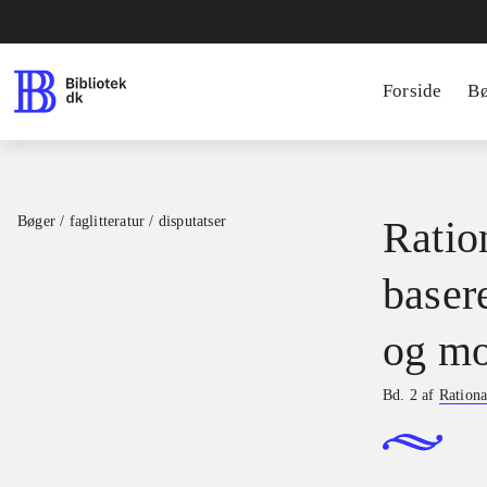
Forside
B
Bøger / faglitteratur / disputatser
Ration
basere
og mo
Bd. 2 af
Rationa