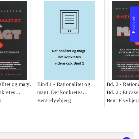
Feedback
litet og magt.
Bind 1 -
Rationalitet og
Bd. 2 -
Rationa
nkretes
magt. Det konkretes
Bd. 2 : Et cas
g
videnskab. Bind 1
Bent Flyvbjerg
studie af plan
Bent Flyvbjer
politik og mod