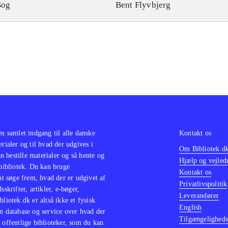
Bog
Bent Flyvbjerg
en samlet indgang til alle danske
Kontakt os
erialer og til hvad der udgives i
Om Bibliotek.d
 bestille materialer og så hente og
Hjælp og vejled
 bibliotek. Du kan bruge
Kontakt os
 at søge frem, hvad der er udgivet af
Privatlivspolitik
sskrifter, artikler, e-bøger,
Leverandører
bliotek.dk er altså ikke et fysisk
English
n database og service over hvad der
Tilgængeligheds
 offentlige biblioteker, som du kan