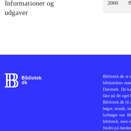
Informationer og
2000
udgaver
Bibliotek.dk er 
bibliotekers mat
Danmark. Du kan
låne på dit eget
Bibliotek.dk til
bøger, musik, tid
lydbøger osv. Bi
bibliotek, men e
findes på danske