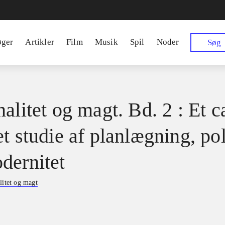
øger
Artikler
Film
Musik
Spil
Noder
Søg
alitet og magt. Bd. 2 : Et c
t studie af planlægning, pol
dernitet
litet og magt