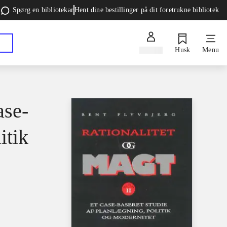
Spørg en bibliotekar
Hent dine bestillinger på dit foretrukne bibliotek
Log ind
Husk
Menu
ase-
itik