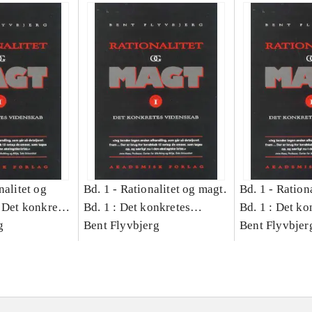
nalitet og
Bd. 1 -
Rationalitet og magt.
Bd. 1 -
Rationa
 Det konkretes
Bd. 1 : Det konkretes
Bd. 1 : Det ko
g
videnskab
Bent Flyvbjerg
videnskab
Bent Flyvbjer