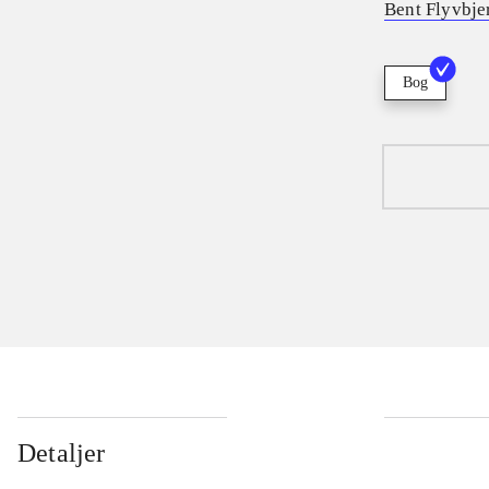
Bent Flyvbje
Bog
Detaljer
...
...