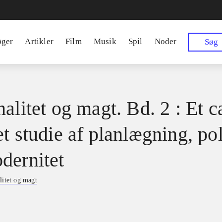
øger
Artikler
Film
Musik
Spil
Noder
Søg
alitet og magt. Bd. 2 : Et c
t studie af planlægning, pol
dernitet
litet og magt