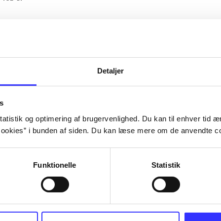
Artiklerne i
handler ofte om
lorem ipsum dolor sit amet ...
Tidsskrift
Detaljer
s
atistik og optimering af brugervenlighed. Du kan til enhver tid æn
ookies” i bunden af siden. Du kan læse mere om de anvendte co
Funktionelle
Statistik