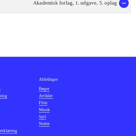
Akademisk forlag, 1. udgave, 5. oplag
Afdelinger
k
Bøger
ning
Artikler
Film
Musik
Spil
Noder
erklæring