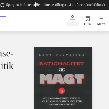
Spørg en bibliotekar
Hent dine bestillinger på dit foretrukne bibliotek
Log ind
Husk
Menu
ase-
itik