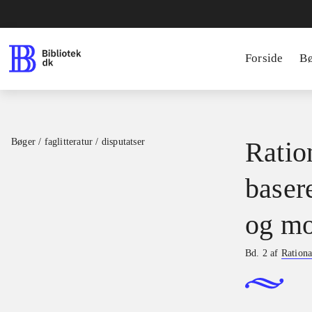
Forside
B
Bøger / faglitteratur / disputatser
Ration
basere
og mo
Bd. 2 af
Rationa