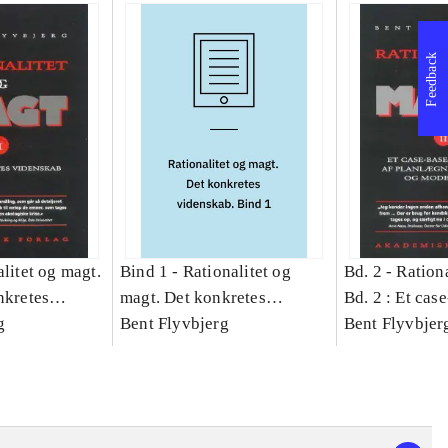
Feedback
litet og magt.
Bind 1 -
Rationalitet og
Bd. 2 -
Rationa
nkretes
magt. Det konkretes
Bd. 2 : Et cas
g
videnskab. Bind 1
Bent Flyvbjerg
studie af plan
Bent Flyvbjer
politik og mod