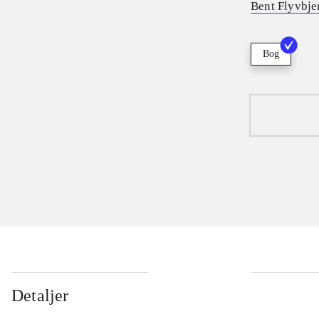
Bent Flyvbje
Bog
Detaljer
...
...