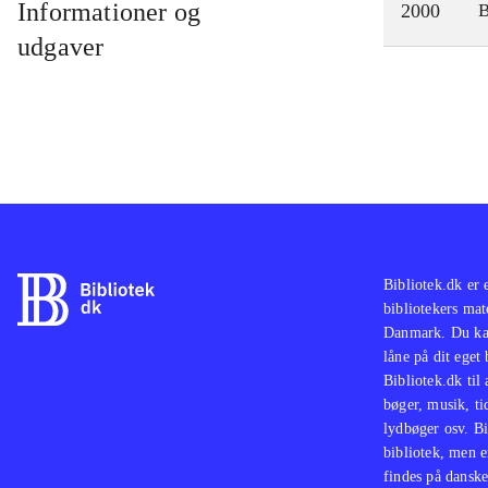
Informationer og
2000
udgaver
Bibliotek.dk er 
bibliotekers mat
Danmark. Du kan
låne på dit eget
Bibliotek.dk til
bøger, musik, tid
lydbøger osv. Bi
bibliotek, men e
findes på danske