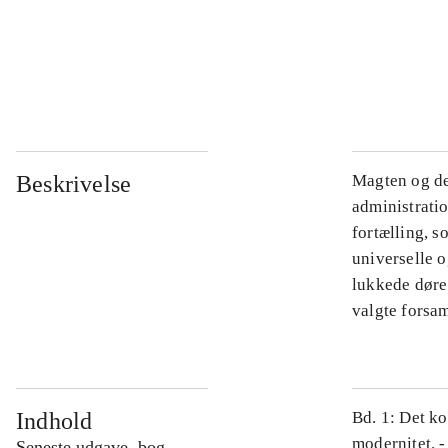
...
...
Beskrivelse
Magten og de
administratio
fortælling, s
universelle o
lukkede døre.
valgte forsam
Indhold
Bd. 1: Det ko
modernitet. -
Seneste udgave, bog