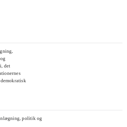
ægning,
 og
i, det
ationernes
e demokratisk
anlægning, politik og