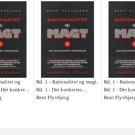
nalitet og
Bd. 1 -
Rationalitet og magt.
Bd. 1 -
Rationa
 Det konkretes
Bd. 1 : Det konkretes
Bd. 1 : Det ko
g
videnskab
Bent Flyvbjerg
videnskab
Bent Flyvbjer