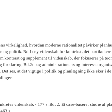
...
...
ns virkelighed, hvordan moderne rationalitet påvirker planl
n og politik. Bd.1: ny videnskab for kontekst, det partikulære
om kontrast og supplement til videnskab, der fokuserer på teor
g forklaring. Bd.2: bag administrationens og interesseorganis
 Det ses, at det vigtige i politik og planlægning ikke sker i d
linger.
nkretes videnskab. - 177 s. Bd. 2: Et case-baseret studie af pl
 463 s.