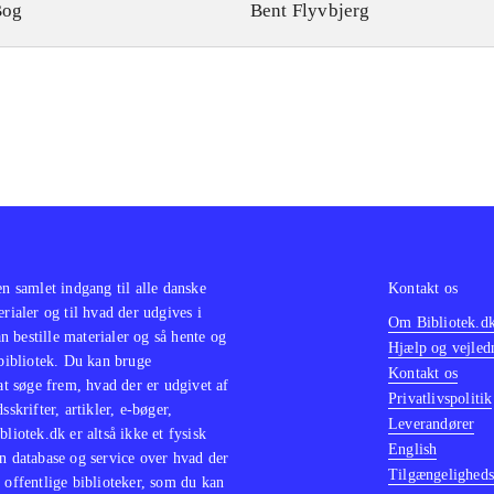
Bog
Bent Flyvbjerg
en samlet indgang til alle danske
Kontakt os
erialer og til hvad der udgives i
Om Bibliotek.d
 bestille materialer og så hente og
Hjælp og vejled
 bibliotek. Du kan bruge
Kontakt os
 at søge frem, hvad der er udgivet af
Privatlivspolitik
sskrifter, artikler, e-bøger,
Leverandører
bliotek.dk er altså ikke et fysisk
English
n database og service over hvad der
Tilgængeligheds
 offentlige biblioteker, som du kan