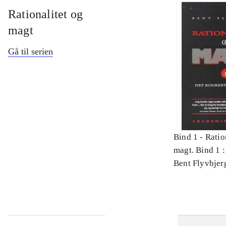
Rationalitet og
magt
Gå til serien
Bind 1 -
Ratio
magt. Bind 1 :
videnskab
Bent Flyvbjer