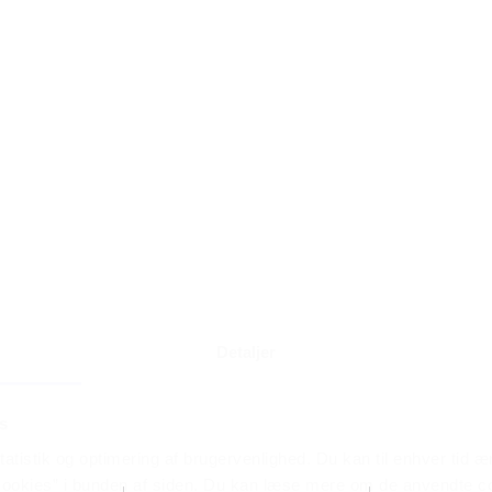
Detaljer
s
atistik og optimering af brugervenlighed. Du kan til enhver tid æn
ookies” i bunden af siden. Du kan læse mere om de anvendte co