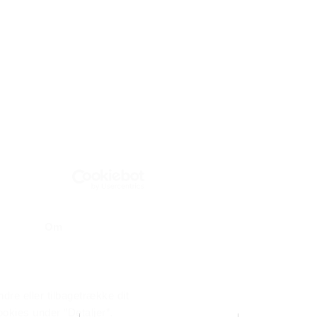
Om
dre eller tilbagetrække dit
okies under ”Detaljer”.