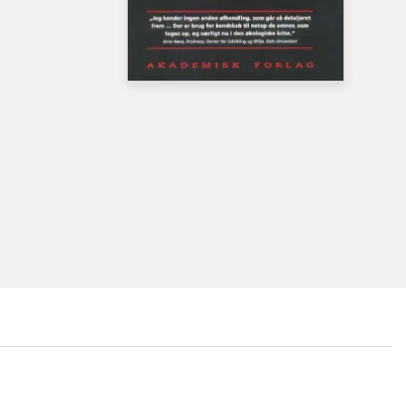
Bog, 1. udgave, 5. oplag, 2000
...
...