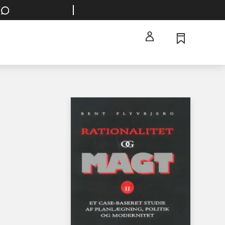
Spørg en bibliotekar
Hent dine bestillinger på dit foretrukne bibliotek
Log ind
Husk
Menu
ase-
itik