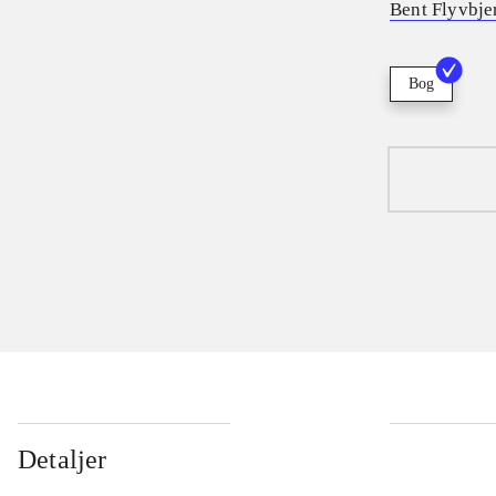
Bent Flyvbje
Bog
Detaljer
...
...