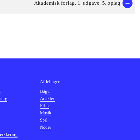
Akademisk forlag, 1. udgave, 5. oplag
Afdelinger
k
Bøger
ning
Artikler
Film
Musik
Spil
Noder
erklæring