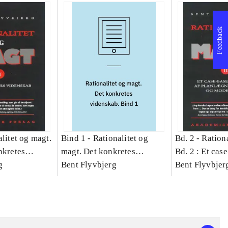
Feedback
litet og magt.
Bind 1 -
Rationalitet og
Bd. 2 -
Rationa
nkretes
magt. Det konkretes
Bd. 2 : Et cas
g
videnskab. Bind 1
Bent Flyvbjerg
studie af plan
Bent Flyvbjer
politik og mod