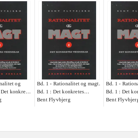
nalitet og
Bd. 1 -
Rationalitet og magt.
Bd. 1 -
Rationa
 Det konkretes
Bd. 1 : Det konkretes
Bd. 1 : Det ko
g
videnskab
Bent Flyvbjerg
videnskab
Bent Flyvbjer