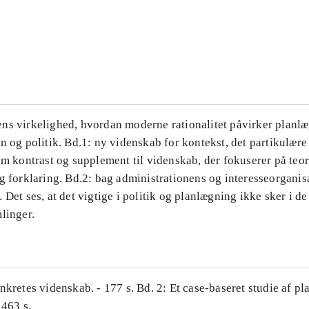
...
...
ns virkelighed, hvordan moderne rationalitet påvirker planl
n og politik. Bd.1: ny videnskab for kontekst, det partikulære
om kontrast og supplement til videnskab, der fokuserer på teor
g forklaring. Bd.2: bag administrationens og interesseorganis
 Det ses, at det vigtige i politik og planlægning ikke sker i d
linger.
nkretes videnskab. - 177 s. Bd. 2: Et case-baseret studie af pl
 463 s.