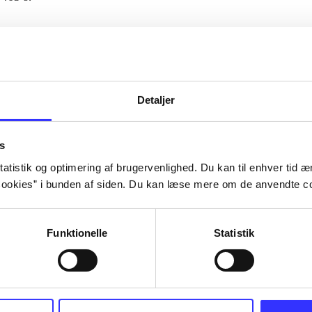
Artiklerne i
handler ofte om
lorem ipsum dolor sit amet ...
Tidsskrift
Detaljer
s
atistik og optimering af brugervenlighed. Du kan til enhver tid æn
ookies” i bunden af siden. Du kan læse mere om de anvendte co
Funktionelle
Statistik