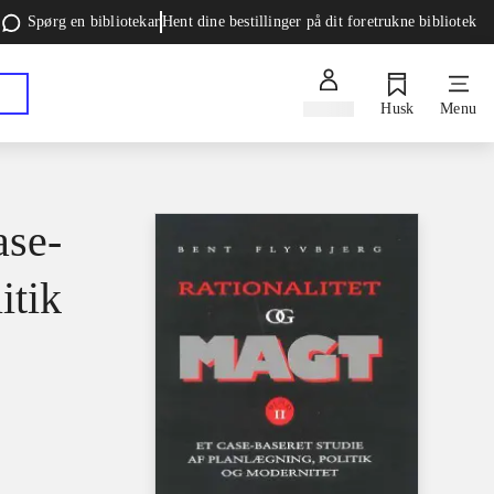
Spørg en bibliotekar
Hent dine bestillinger på dit foretrukne bibliotek
Log ind
Husk
Menu
ase-
itik