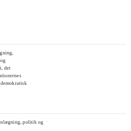
ægning,
 og
i, det
ationernes
e demokratisk
anlægning, politik og