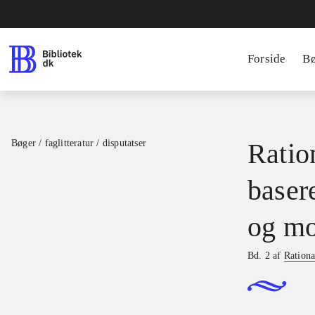
Forside
B
Bøger / faglitteratur / disputatser
Ration
basere
og mo
Bd. 2 af
Rationa