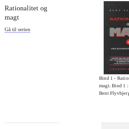
Rationalitet og
magt
Gå til serien
Bind 1 -
Ratio
magt. Bind 1 :
videnskab
Bent Flyvbjer