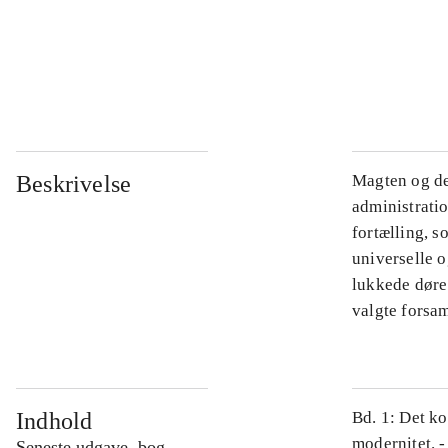
...
...
Beskrivelse
Magten og de
administratio
fortælling, s
universelle o
lukkede døre.
valgte forsam
Indhold
Bd. 1: Det ko
modernitet. -
Seneste udgave, bog