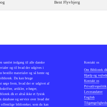
Bog
Bent Flyvbjerg
en samlet indgang til alle danske
Kontakt os
erialer og til hvad der udgives i
Om Bibliotek.d
 bestille materialer og så hente og
Hjælp og vejled
 bibliotek. Du kan bruge
Kontakt os
 at søge frem, hvad der er udgivet af
Privatlivspolitik
sskrifter, artikler, e-bøger,
Leverandører
bliotek.dk er altså ikke et fysisk
English
n database og service over hvad der
Tilgængeligheds
 offentlige biblioteker, som du kan