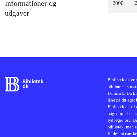
Informationer og
2000
udgaver
Bibliotek.dk er 
bibliotekers mat
Danmark. Du kan
låne på dit eget
Bibliotek.dk til
bøger, musik, tid
lydbøger osv. Bi
bibliotek, men e
findes på danske