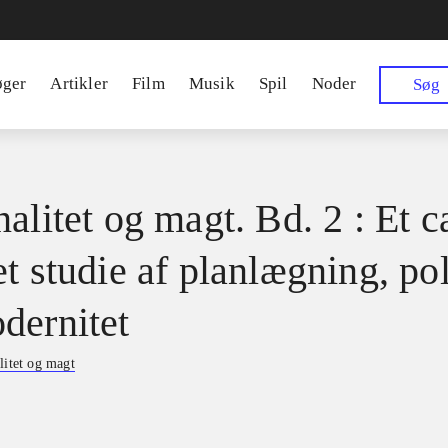
øger
Artikler
Film
Musik
Spil
Noder
Søg
alitet og magt. Bd. 2 : Et c
t studie af planlægning, pol
dernitet
litet og magt