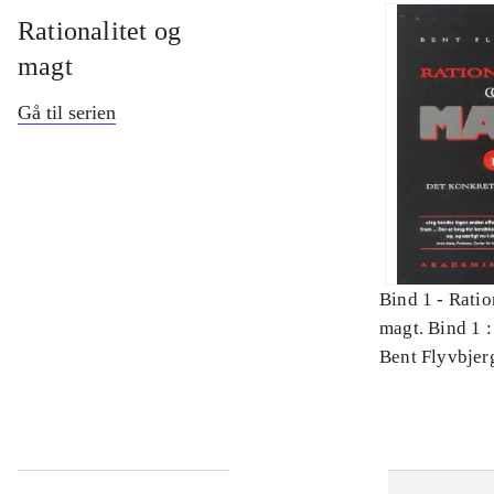
Rationalitet og
magt
Gå til serien
Bind 1 -
Ratio
magt. Bind 1 :
videnskab
Bent Flyvbjer