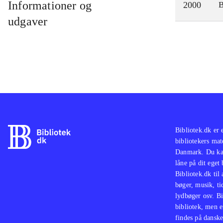
Informationer og
2000
udgaver
Bibliotek.dk er 
bibliotekers mat
Danmark. Du kan
låne på dit eget
Bibliotek.dk til
bøger, musik, tid
lydbøger osv. Bi
bibliotek, men e
findes på danske