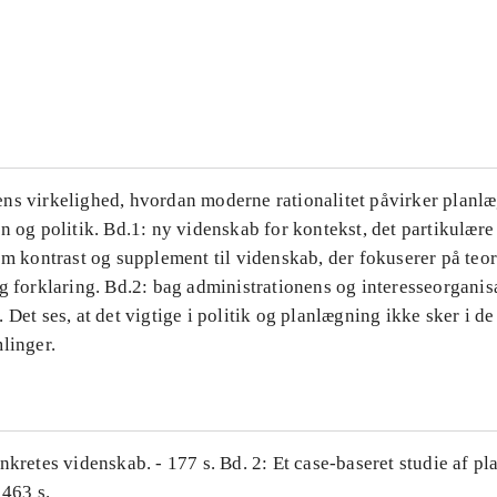
...
...
ns virkelighed, hvordan moderne rationalitet påvirker planl
n og politik. Bd.1: ny videnskab for kontekst, det partikulære
om kontrast og supplement til videnskab, der fokuserer på teor
g forklaring. Bd.2: bag administrationens og interesseorganis
 Det ses, at det vigtige i politik og planlægning ikke sker i d
linger.
nkretes videnskab. - 177 s. Bd. 2: Et case-baseret studie af pl
 463 s.