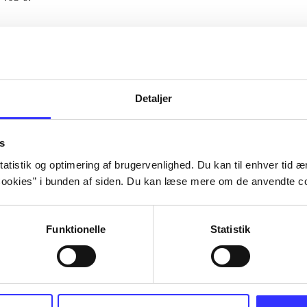
Artiklerne i
handler ofte om
lorem ipsum dolor sit amet ...
Tidsskrift
Detaljer
s
atistik og optimering af brugervenlighed. Du kan til enhver tid æn
ookies” i bunden af siden. Du kan læse mere om de anvendte co
Funktionelle
Statistik