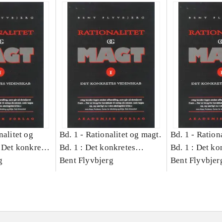
nalitet og
Bd. 1 -
Rationalitet og magt.
Bd. 1 -
Rationa
 Det konkretes
Bd. 1 : Det konkretes
Bd. 1 : Det ko
g
videnskab
Bent Flyvbjerg
videnskab
Bent Flyvbjer