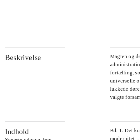
...
...
Beskrivelse
Magten og de
administratio
fortælling, s
universelle o
lukkede døre.
valgte forsam
Indhold
Bd. 1: Det ko
modernitet. -
Seneste udgave, bog