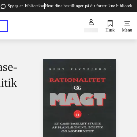
Spørg en bibliotekar
Hent dine bestillinger på dit foretrukne bibliotek
Log ind
Husk
Menu
ase-
itik