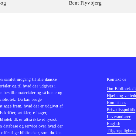
Bog
Bent Flyvbjerg
en samlet indgang til alle danske
Kontakt os
erialer og til hvad der udgives i
Om Bibliotek.d
 bestille materialer og så hente og
Hjælp og vejled
 bibliotek. Du kan bruge
Kontakt os
 at søge frem, hvad der er udgivet af
Privatlivspolitik
sskrifter, artikler, e-bøger,
Leverandører
bliotek.dk er altså ikke et fysisk
English
n database og service over hvad der
Tilgængeligheds
 offentlige biblioteker, som du kan