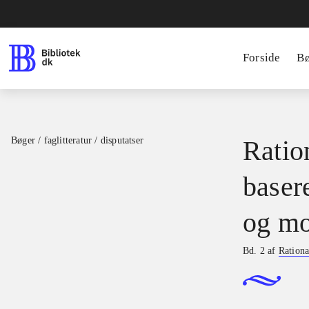
Forside
B
Bøger / faglitteratur / disputatser
Ration
basere
og mo
Bd. 2 af
Rationa