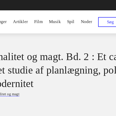
øger
Artikler
Film
Musik
Spil
Noder
Søg
alitet og magt. Bd. 2 : Et c
t studie af planlægning, pol
dernitet
litet og magt