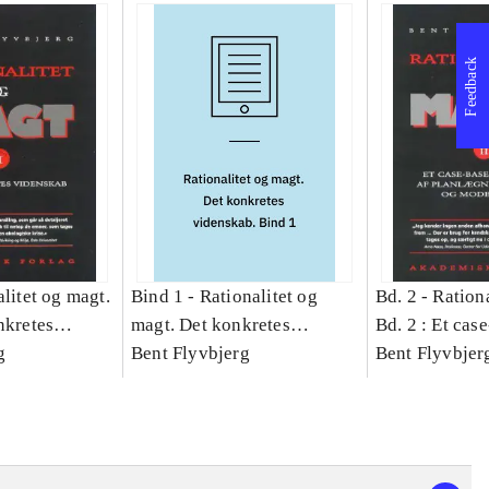
Feedback
litet og magt.
Bind 1 -
Rationalitet og
Bd. 2 -
Rationa
nkretes
magt. Det konkretes
Bd. 2 : Et cas
g
videnskab. Bind 1
Bent Flyvbjerg
studie af plan
Bent Flyvbjer
politik og mod