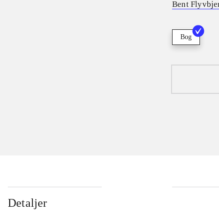
Bent Flyvbje
Bog
Detaljer
...
...