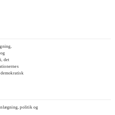
ægning,
 og
i, det
ationernes
e demokratisk
anlægning, politik og