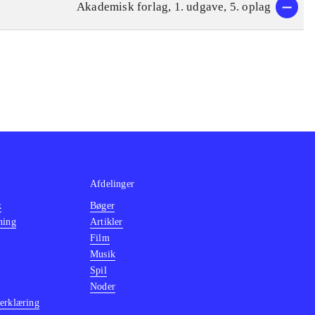
Akademisk forlag, 1. udgave, 5. oplag
Afdelinger
k
Bøger
ning
Artikler
Film
Musik
Spil
Noder
erklæring