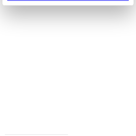
Alle registrerede artikler fordelt på udgivelser
...
...
...
...
...