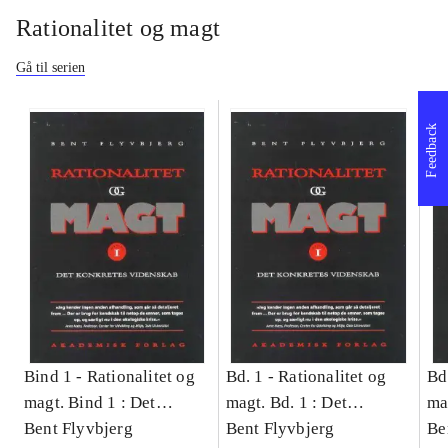
Rationalitet og magt
Gå til serien
Feedback
Bind 1 -
Rationalitet og
Bd. 1 -
Rationalitet og
Bd
magt. Bind 1 : Det
magt. Bd. 1 : Det
ma
konkretes videnskab
Bent Flyvbjerg
konkretes videnskab
Bent Flyvbjerg
ko
Be