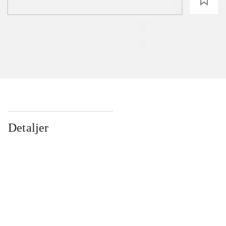
loading
Detaljer
...
...
...
...
...
...
...
...