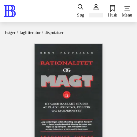
Søg
Log ind
Husk
Menu
Bøger / faglitteratur / disputatser