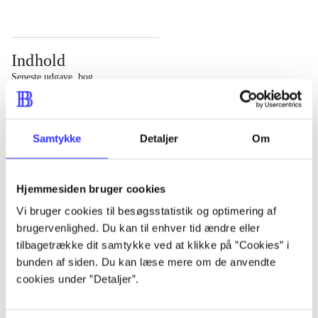
Indhold
Seneste udgave, bog
Bd. 1: Det konkretes videnskab. - 177 s. Bd. 2: Et case-
baseret studie af planlægning, politik og modernitet. -
Samtykke
Detaljer
Om
463 s.
Hjemmesiden bruger cookies
Vi bruger cookies til besøgsstatistik og optimering af
brugervenlighed. Du kan til enhver tid ændre eller
Tidsskrift
tilbagetrække dit samtykke ved at klikke på ”Cookies” i
Artiklen er en del af
bunden af siden. Du kan læse mere om de anvendte
cookies under ”Detaljer”.
lorem ipsum dolor sit amet ...
Tidsskrift