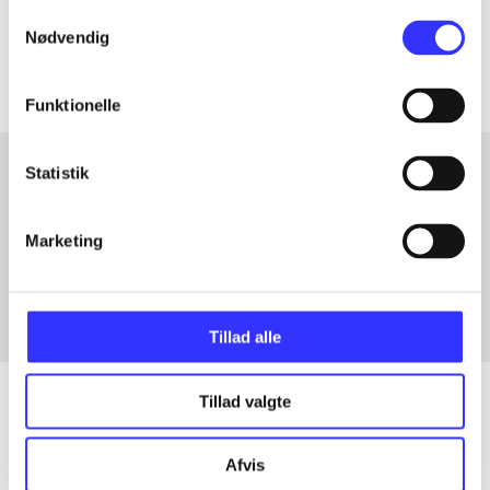
Samtykkevalg
Artiklerne i
handler ofte om
Nødvendig
Funktionelle
Statistik
Artikler med samme emner
Marketing
Fra
Tillad alle
Tillad valgte
Artikler
Afvis