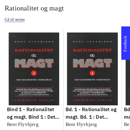
Rationalitet og magt
Gå til serien
Feedback
Bind 1 -
Rationalitet
Bd. 1 -
Rationalitet og
Bd
og magt. Bind 1 : Det
magt. Bd. 1 : Det
ma
konkretes videnskab
konkretes videnskab
ko
Bent Flyvbjerg
Bent Flyvbjerg
Be