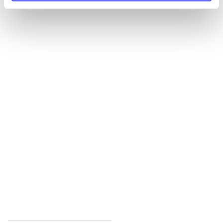
Alle registrerede artikler fordelt på udgivelser
...
...
...
...
...