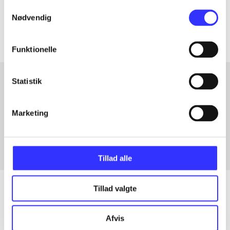
Samtykkevalg
Artiklerne i
handler ofte om
Nødvendig
Funktionelle
Statistik
Artikler med samme emner
Marketing
Fra
Tillad alle
Tillad valgte
Artikler
Afvis