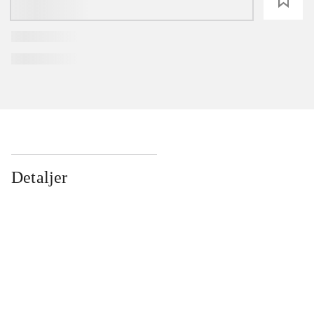
loading
Detaljer
...
...
...
...
...
...
...
...