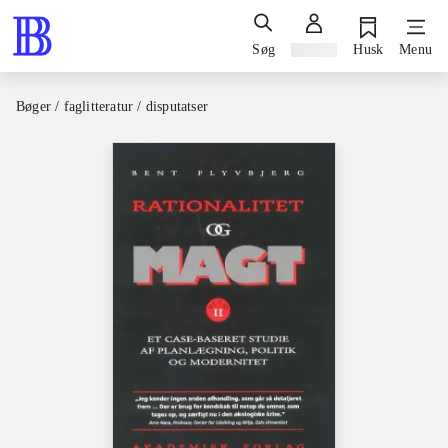
Søg
Log ind
Husk
Menu
Bøger / faglitteratur / disputatser