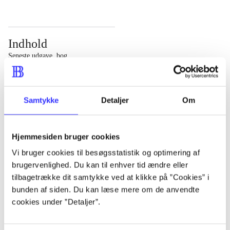
Indhold
Seneste udgave, bog
Bd. 1: Det konkretes videnskab. - 177 s. Bd. 2: Et case-
baseret studie af planlægning, politik og modernitet. -
Samtykke
Detaljer
Om
463 s.
Hjemmesiden bruger cookies
Vi bruger cookies til besøgsstatistik og optimering af
brugervenlighed. Du kan til enhver tid ændre eller
Tidsskrift
tilbagetrække dit samtykke ved at klikke på ”Cookies” i
Artiklen er en del af
bunden af siden. Du kan læse mere om de anvendte
cookies under ”Detaljer”.
lorem ipsum dolor sit amet ...
Tidsskrift