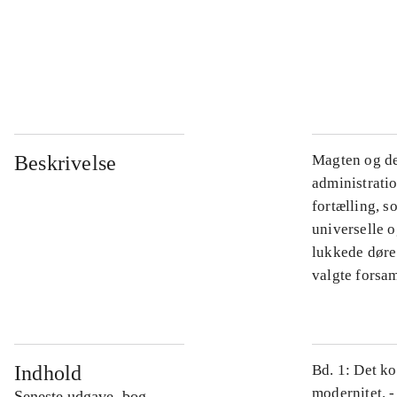
...
...
Beskrivelse
Magten og de
administratio
fortælling, s
universelle o
lukkede døre.
valgte forsam
Indhold
Bd. 1: Det ko
modernitet. -
Seneste udgave, bog