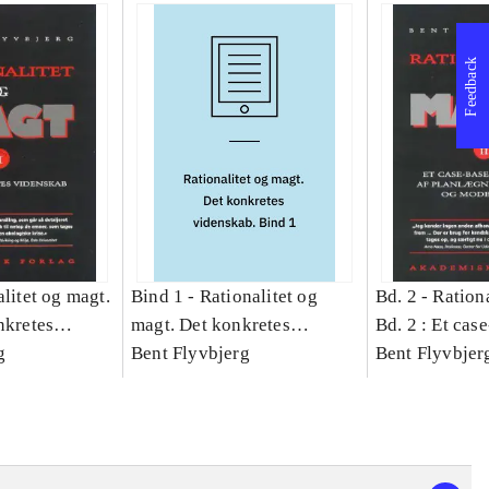
Feedback
litet og magt.
Bind 1 -
Rationalitet og
Bd. 2 -
Rationa
nkretes
magt. Det konkretes
Bd. 2 : Et cas
g
videnskab. Bind 1
Bent Flyvbjerg
studie af plan
Bent Flyvbjer
politik og mod