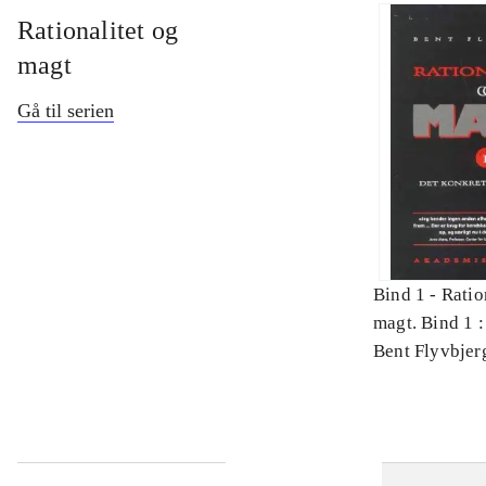
Rationalitet og
magt
Gå til serien
Bind 1 -
Ratio
magt. Bind 1 :
videnskab
Bent Flyvbjer