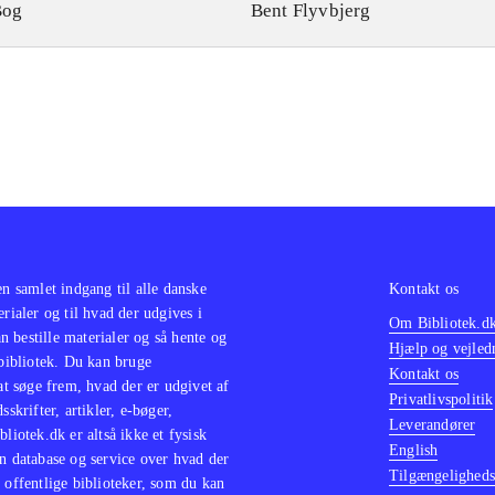
Bog
Bent Flyvbjerg
en samlet indgang til alle danske
Kontakt os
erialer og til hvad der udgives i
Om Bibliotek.d
 bestille materialer og så hente og
Hjælp og vejled
 bibliotek. Du kan bruge
Kontakt os
 at søge frem, hvad der er udgivet af
Privatlivspolitik
sskrifter, artikler, e-bøger,
Leverandører
bliotek.dk er altså ikke et fysisk
English
n database og service over hvad der
Tilgængeligheds
 offentlige biblioteker, som du kan