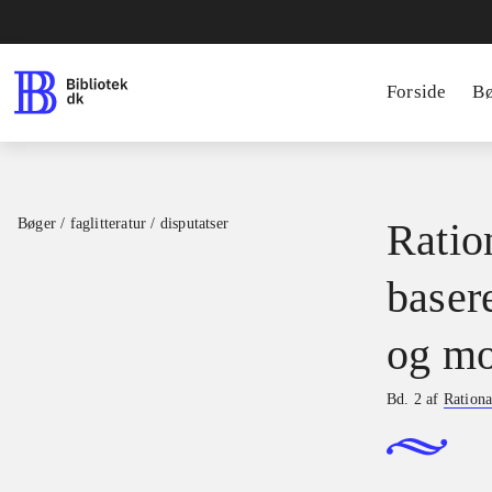
Forside
B
Bøger / faglitteratur / disputatser
Ration
basere
og mo
Bd. 2 af
Rationa