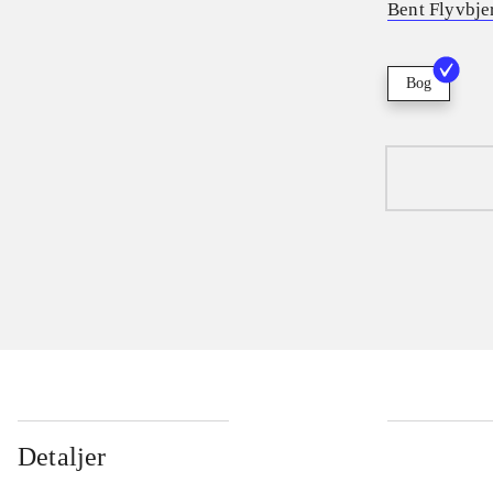
Bent Flyvbje
Bog
Detaljer
...
...