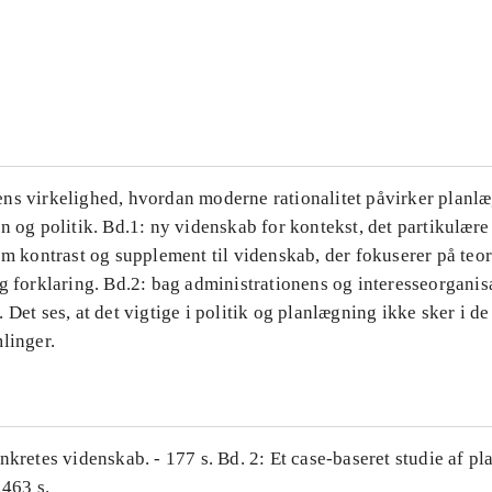
...
...
ns virkelighed, hvordan moderne rationalitet påvirker planl
n og politik. Bd.1: ny videnskab for kontekst, det partikulære
om kontrast og supplement til videnskab, der fokuserer på teor
g forklaring. Bd.2: bag administrationens og interesseorganis
 Det ses, at det vigtige i politik og planlægning ikke sker i d
linger.
nkretes videnskab. - 177 s. Bd. 2: Et case-baseret studie af pl
 463 s.