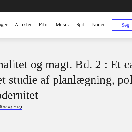
øger
Artikler
Film
Musik
Spil
Noder
Søg
alitet og magt. Bd. 2 : Et c
t studie af planlægning, pol
dernitet
litet og magt