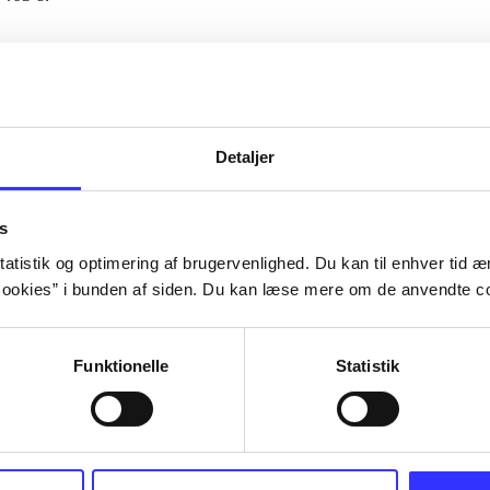
Artiklerne i
handler ofte om
lorem ipsum dolor sit amet ...
Tidsskrift
Detaljer
s
atistik og optimering af brugervenlighed. Du kan til enhver tid æn
ookies” i bunden af siden. Du kan læse mere om de anvendte co
Funktionelle
Statistik