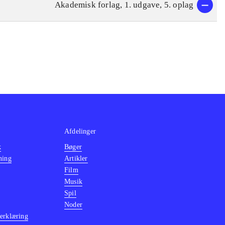
Akademisk forlag, 1. udgave, 5. oplag
Afdelinger
k
Bøger
ning
Artikler
Film
Musik
Spil
Noder
erklæring