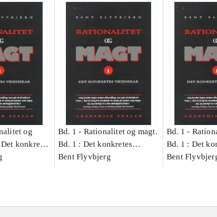
nalitet og
Bd. 1 -
Rationalitet og magt.
Bd. 1 -
Rationa
 Det konkretes
Bd. 1 : Det konkretes
Bd. 1 : Det ko
g
videnskab
Bent Flyvbjerg
videnskab
Bent Flyvbjer