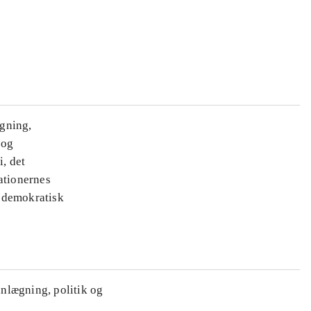
ægning,
 og
i, det
ationernes
e demokratisk
anlægning, politik og