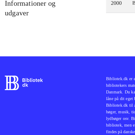
Informationer og
2000
udgaver
Bibliotek.dk er 
bibliotekers mat
Danmark. Du kan
låne på dit eget
Bibliotek.dk til
bøger, musik, tid
lydbøger osv. Bi
bibliotek, men e
findes på danske