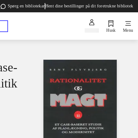
Spørg en bibliotekar
Hent dine bestillinger på dit foretrukne bibliotek
Log ind
Husk
Menu
ase-
itik