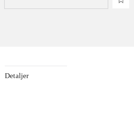
loading
Detaljer
...
...
...
...
...
...
...
...