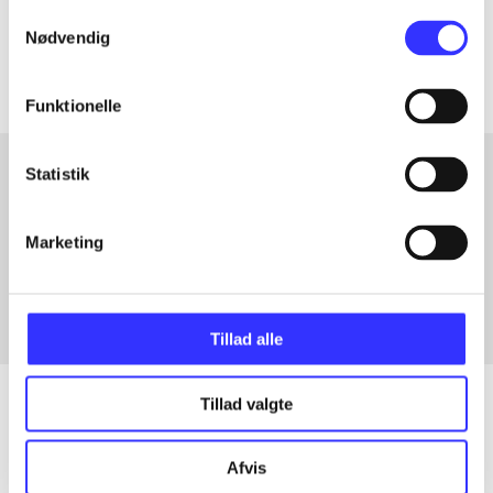
Samtykkevalg
Artiklerne i
handler ofte om
Nødvendig
Funktionelle
Statistik
Artikler med samme emner
Marketing
Fra
Tillad alle
Tillad valgte
Artikler
Afvis