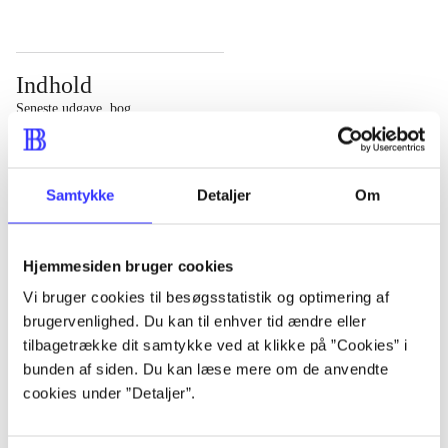
Indhold
Seneste udgave, bog
Bd. 1: Det konkretes videnskab. - 177 s. Bd. 2: Et case-
baseret studie af planlægning, politik og modernitet. -
Samtykke
Detaljer
Om
463 s.
Hjemmesiden bruger cookies
Vi bruger cookies til besøgsstatistik og optimering af
brugervenlighed. Du kan til enhver tid ændre eller
Tidsskrift
tilbagetrække dit samtykke ved at klikke på ”Cookies” i
Artiklen er en del af
bunden af siden. Du kan læse mere om de anvendte
cookies under ”Detaljer”.
lorem ipsum dolor sit amet ...
Tidsskrift