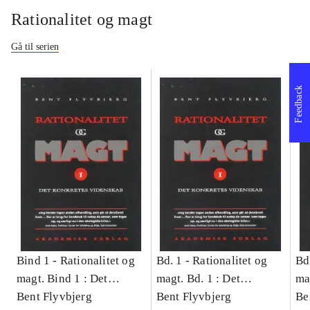
Rationalitet og magt
Gå til serien
Feedback
Bind 1 -
Rationalitet og
Bd. 1 -
Rationalitet og
Bd
magt. Bind 1 : Det
magt. Bd. 1 : Det
ma
konkretes videnskab
Bent Flyvbjerg
konkretes videnskab
Bent Flyvbjerg
ko
Be