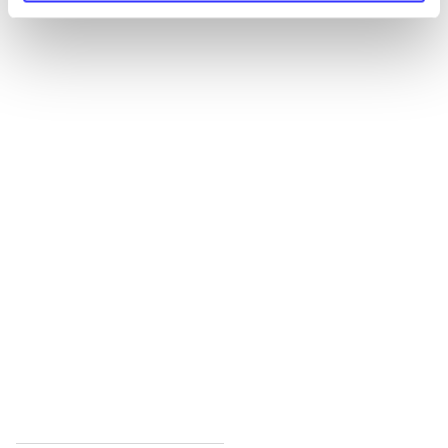
Alle registrerede artikler fordelt på udgivelser
...
...
...
...
...