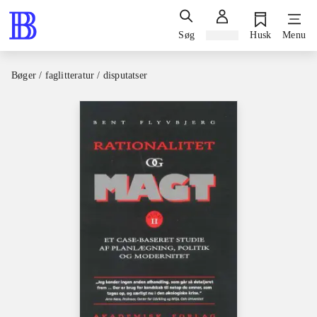
Søg
Log ind
Husk
Menu
Bøger / faglitteratur / disputatser