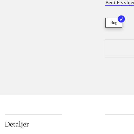
Bent Flyvbje
Bog
Detaljer
...
...