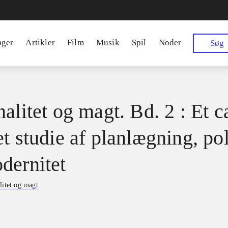
øger
Artikler
Film
Musik
Spil
Noder
Søg
alitet og magt. Bd. 2 : Et c
t studie af planlægning, pol
dernitet
litet og magt