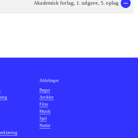
Akademisk forlag, 1. udgave, 5. oplag
Afdelinger
k
Bøger
ning
Artikler
Film
Musik
Spil
Noder
erklæring