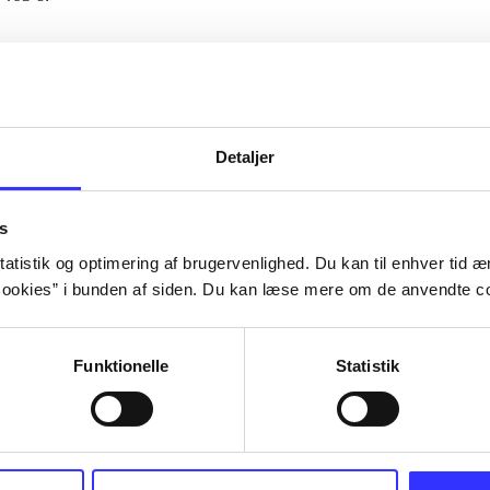
Artiklerne i
handler ofte om
lorem ipsum dolor sit amet ...
Tidsskrift
Detaljer
s
atistik og optimering af brugervenlighed. Du kan til enhver tid æn
ookies” i bunden af siden. Du kan læse mere om de anvendte co
Funktionelle
Statistik