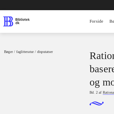
Forside
B
Bøger / faglitteratur / disputatser
Ration
basere
og mo
Bd. 2 af
Rationa