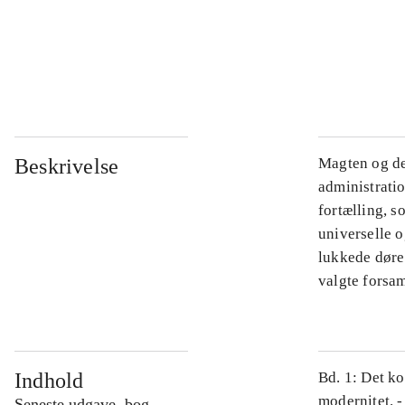
...
...
Beskrivelse
Magten og de
administratio
fortælling, s
universelle o
lukkede døre.
valgte forsam
Indhold
Bd. 1: Det ko
modernitet. -
Seneste udgave, bog