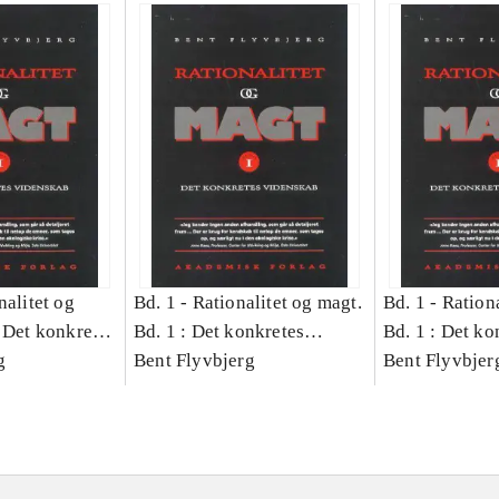
nalitet og
Bd. 1 -
Rationalitet og magt.
Bd. 1 -
Rationa
 Det konkretes
Bd. 1 : Det konkretes
Bd. 1 : Det ko
g
videnskab
Bent Flyvbjerg
videnskab
Bent Flyvbjer