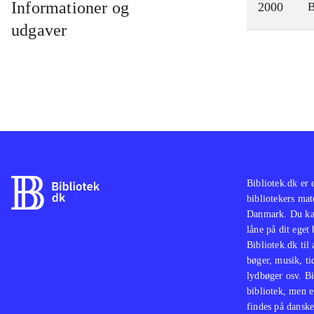
Informationer og
2000
udgaver
Bibliotek.dk er 
bibliotekers mat
Danmark. Du kan
låne på dit eget
Bibliotek.dk til
bøger, musik, tid
lydbøger osv. Bi
bibliotek, men e
findes på danske