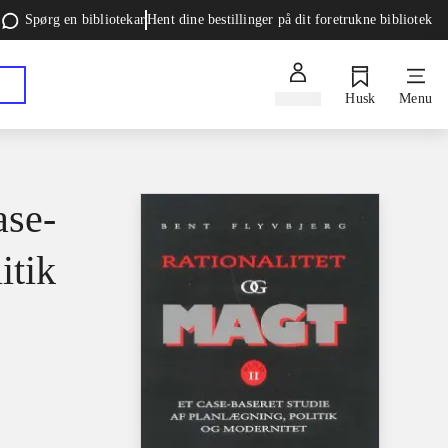
Spørg en bibliotekar
Hent dine bestillinger på dit foretrukne bibliotek
Log ind
Husk
Menu
ase-
itik