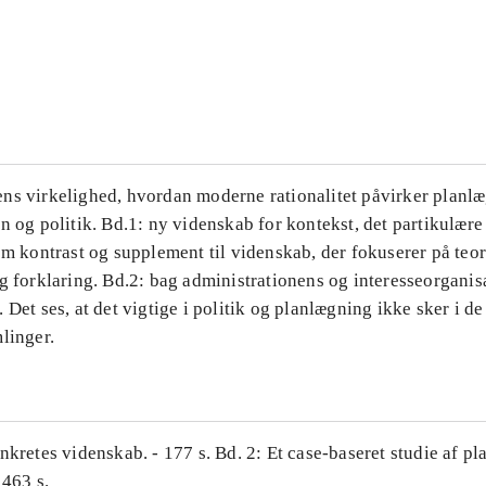
...
...
ns virkelighed, hvordan moderne rationalitet påvirker planl
n og politik. Bd.1: ny videnskab for kontekst, det partikulære
om kontrast og supplement til videnskab, der fokuserer på teor
g forklaring. Bd.2: bag administrationens og interesseorganis
 Det ses, at det vigtige i politik og planlægning ikke sker i d
linger.
nkretes videnskab. - 177 s. Bd. 2: Et case-baseret studie af pl
 463 s.