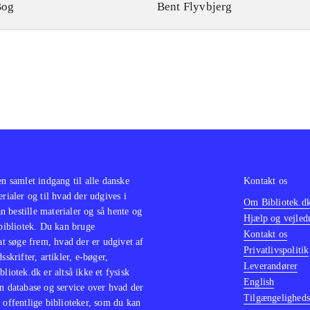
Bog
Bent Flyvbjerg
en samlet indgang til alle danske
Kontakt os
erialer og til hvad der udgives i
Om Bibliotek.d
 bestille materialer og så hente og
Hjælp og vejled
 bibliotek. Du kan bruge
Kontakt os
 at søge frem, hvad der er udgivet af
Privatlivspolitik
sskrifter, artikler, e-bøger,
Leverandører
bliotek.dk er altså ikke et fysisk
English
n database og service over hvad der
Tilgængeligheds
 offentlige biblioteker, som du kan