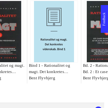
Feedback
litet og magt.
Bind 1 -
Rationalitet og
Bd. 2 -
Rationa
nkretes
magt. Det konkretes
Bd. 2 : Et cas
g
videnskab. Bind 1
Bent Flyvbjerg
studie af plan
Bent Flyvbjer
politik og mod