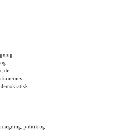
ægning,
 og
i, det
ationernes
e demokratisk
anlægning, politik og