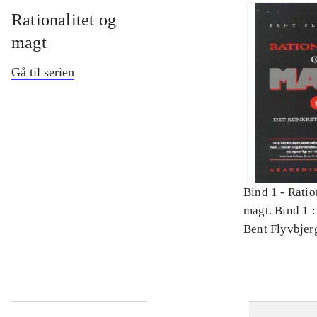
Rationalitet og
magt
Gå til serien
Bind 1 -
Ratio
magt. Bind 1 :
videnskab
Bent Flyvbjer