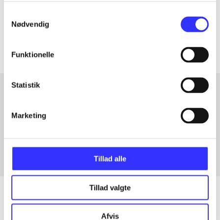
Tidsskrift
Samtykkevalg
Nødvendig
Artiklerne i
handler ofte om
Funktionelle
Statistik
Artikler med samme emner
Marketing
Fra
Tillad alle
Tillad valgte
Afvis