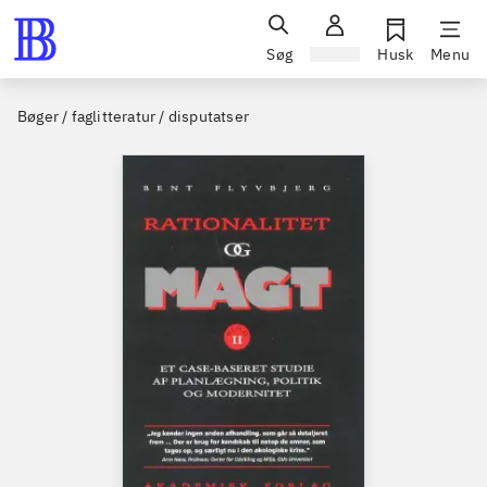
Søg
Log ind
Husk
Menu
Bøger / faglitteratur / disputatser