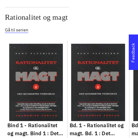
Rationalitet og magt
Gå til serien
Feedback
Bind 1 -
Rationalitet
Bd. 1 -
Rationalitet og
Bd
og magt. Bind 1 : Det
magt. Bd. 1 : Det
ma