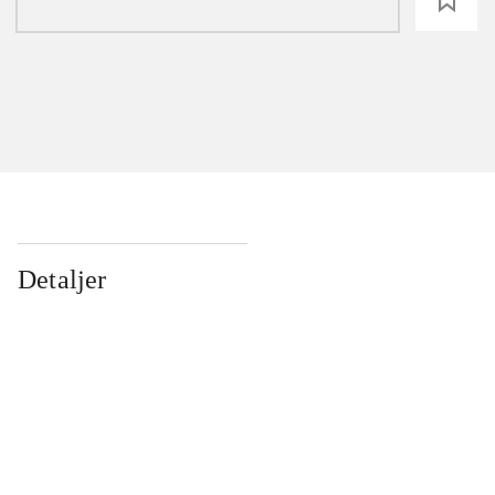
loading
Detaljer
...
...
...
...
...
...
...
...