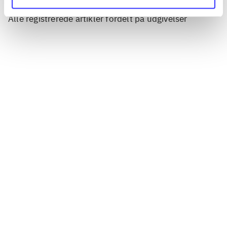
Artikler
Alle registrerede artikler fordelt på udgivelser
...
...
...
...
...