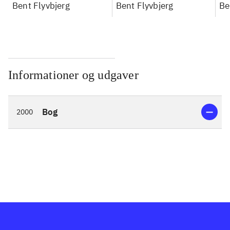
konkretes videnskab
Bent Flyvbjerg
konkretes videnskab
Bent Flyvbjerg
ko
Be
Informationer og udgaver
Bog
2000