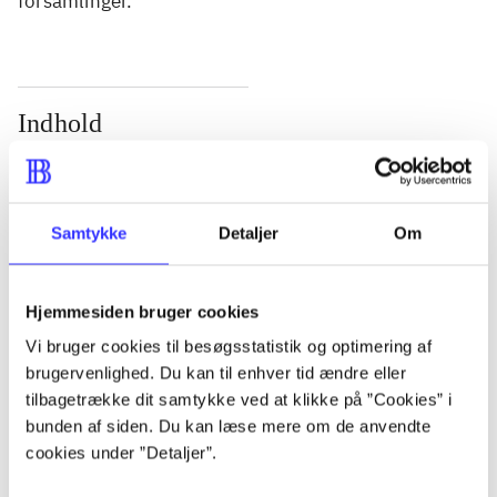
forsamlinger.
Indhold
Seneste udgave, bog
Bd. 1: Det konkretes videnskab. - 177 s. Bd. 2: Et
case-baseret studie af planlægning, politik og
Samtykke
Detaljer
Om
modernitet. - 463 s.
Hjemmesiden bruger cookies
Vi bruger cookies til besøgsstatistik og optimering af
brugervenlighed. Du kan til enhver tid ændre eller
Tidsskrift
tilbagetrække dit samtykke ved at klikke på ”Cookies” i
bunden af siden. Du kan læse mere om de anvendte
Artiklen er en del af
cookies under ”Detaljer”.
lorem ipsum dolor sit amet ...