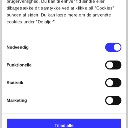
brugervenlighed. Du kan til enhver tid ændre eller
tilbagetrække dit samtykke ved at klikke på ”Cookies” i
lorem ipsum dolor sit amet ...
bunden af siden. Du kan læse mere om de anvendte
Tidsskrift
cookies under ”Detaljer”.
Artiklerne i
handler ofte om
Samtykkevalg
Nødvendig
Funktionelle
Artikler med samme emner
Fra
Statistik
Marketing
Tillad alle