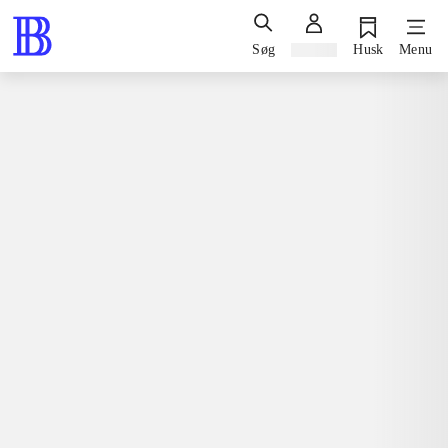
Søg
Log ind
Husk
Menu
Bøger / faglitteratur / disputatser