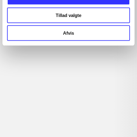
Artikler
Tillad valgte
Alle registrerede artikler fordelt på udgivelser
Afvis
...
...
...
...
...
Rationalitet og magt
Gå til serien