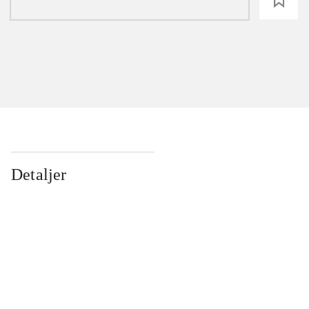
loading
Detaljer
...
...
...
...
...
...
...
...