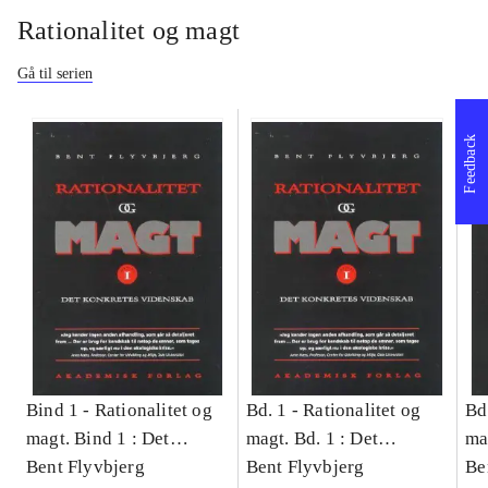
Rationalitet og magt
Gå til serien
Feedback
Bind 1 -
Rationalitet og
Bd. 1 -
Rationalitet og
Bd
magt. Bind 1 : Det
magt. Bd. 1 : Det
ma
konkretes videnskab
Bent Flyvbjerg
konkretes videnskab
Bent Flyvbjerg
ko
Be