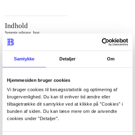
Indhold
Seneste udgave, bog
Bd. 1: Det konkretes videnskab. - 177 s. Bd. 2: Et case-
baseret studie af planlægning, politik og modernitet. -
Samtykke
Detaljer
Om
463 s.
Hjemmesiden bruger cookies
Vi bruger cookies til besøgsstatistik og optimering af
brugervenlighed. Du kan til enhver tid ændre eller
Tidsskrift
tilbagetrække dit samtykke ved at klikke på ”Cookies” i
Artiklen er en del af
bunden af siden. Du kan læse mere om de anvendte
cookies under ”Detaljer”.
lorem ipsum dolor sit amet ...
Tidsskrift