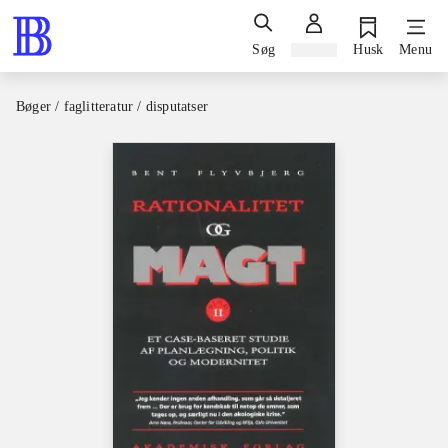
Søg
Log ind
Husk
Menu
Bøger / faglitteratur / disputatser