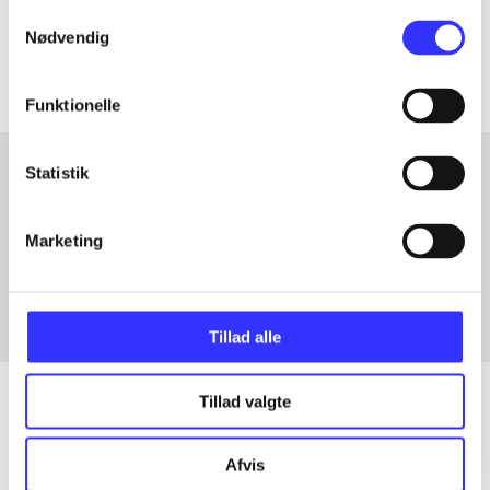
Samtykkevalg
Artiklerne i
handler ofte om
Nødvendig
Funktionelle
Statistik
Artikler med samme emner
Marketing
Fra
Tillad alle
Tillad valgte
Artikler
Afvis