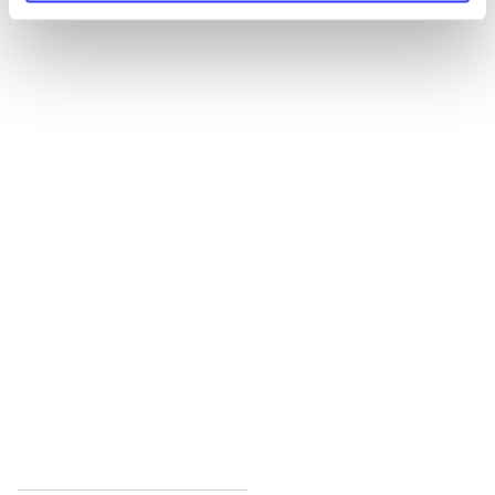
Alle registrerede artikler fordelt på udgivelser
...
...
...
...
...