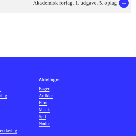
Akademisk forlag, 1. udgave, 5. oplag
Afdelinger
k
Bøger
ning
Artikler
Film
Musik
Spil
Noder
erklæring