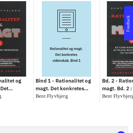
Feedback
nalitet og
Bind 1 -
Rationalitet og
Bd. 2 -
Ratio
 Det
magt. Det konkretes
magt. Bd. 2 :
idenskab
videnskab. Bind 1
baseret studi
g
Bent Flyvbjerg
Bent Flyvbjer
planlægning,
modernitet