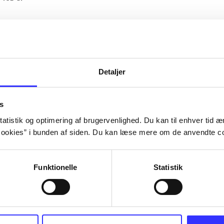
Artiklerne i
handler ofte
lorem ipsum dolor sit amet ...
Tidsskrift
Detaljer
s
atistik og optimering af brugervenlighed. Du kan til enhver tid æn
ookies” i bunden af siden. Du kan læse mere om de anvendte co
Funktionelle
Statistik