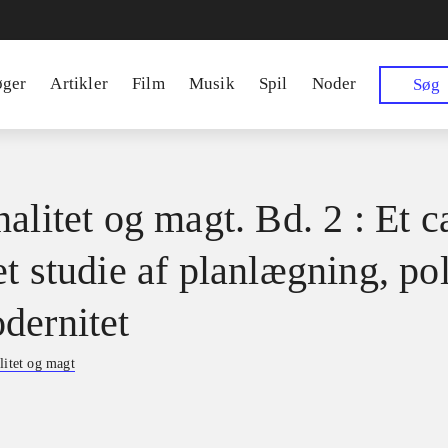
øger
Artikler
Film
Musik
Spil
Noder
Søg
alitet og magt. Bd. 2 : Et c
t studie af planlægning, pol
dernitet
litet og magt