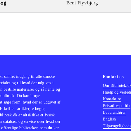
Bog
Bent Flyvbjerg
Kontakt os
en samlet indgang til alle danske
erialer og til hvad der udgives i
Om Bibliotek.d
 bestille materialer og så hente og
Hjælp og vejled
 bibliotek. Du kan bruge
Kontakt os
 at søge frem, hvad der er udgivet af
Privatlivspolitik
sskrifter, artikler, e-bøger,
Leverandører
bliotek.dk er altså ikke et fysisk
English
n database og service over hvad der
Tilgængeligheds
 offentlige biblioteker, som du kan