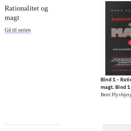
Rationalitet og
magt
Gå til serien
Bind 1 -
Rati
magt. Bind 1 
konkretes v
Bent Flyvbjer