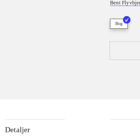
Bent Flyvbje
Bog
Detaljer
...
...