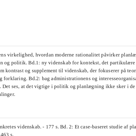
...
...
ns virkelighed, hvordan moderne rationalitet påvirker planl
n og politik. Bd.1: ny videnskab for kontekst, det partikulære
om kontrast og supplement til videnskab, der fokuserer på teor
g forklaring. Bd.2: bag administrationens og interesseorganis
 Det ses, at det vigtige i politik og planlægning ikke sker i d
linger.
nkretes videnskab. - 177 s. Bd. 2: Et case-baseret studie af pl
 463 s.