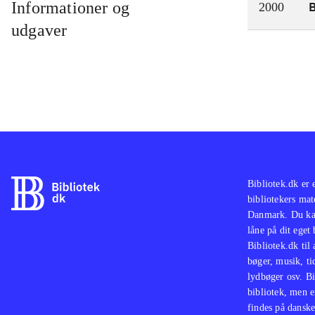
Informationer og
2000
udgaver
Bibliotek.dk er 
bibliotekers mat
Danmark. Du kan
låne på dit eget
Bibliotek.dk til
bøger, musik, tid
lydbøger osv. Bi
bibliotek, men e
findes på danske