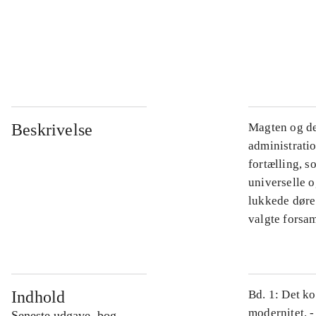
...
...
Beskrivelse
Magten og de
administratio
fortælling, s
universelle o
lukkede døre.
valgte forsam
Indhold
Bd. 1: Det ko
modernitet. -
Seneste udgave, bog