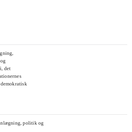
ægning,
 og
i, det
ationernes
e demokratisk
anlægning, politik og