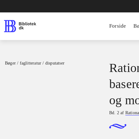
Forside
B
Bøger / faglitteratur / disputatser
Ration
basere
og mo
Bd. 2 af
Rationa