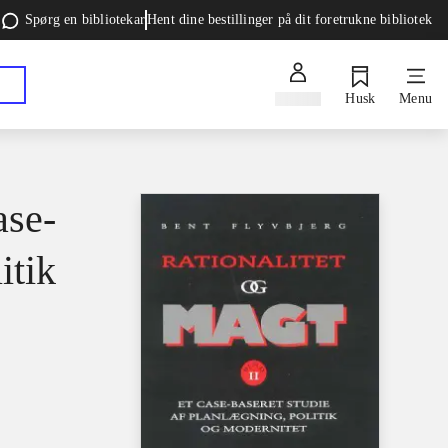
Spørg en bibliotekar
Hent dine bestillinger på dit foretrukne bibliotek
Log ind
Husk
Menu
ase-
itik