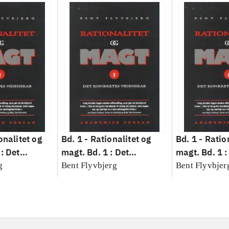
onalitet og
Bd. 1 -
Rationalitet og
Bd. 1 -
Ratio
: Det
magt. Bd. 1 : Det
magt. Bd. 1 :
idenskab
konkretes videnskab
konkretes v
g
Bent Flyvbjerg
Bent Flyvbjer