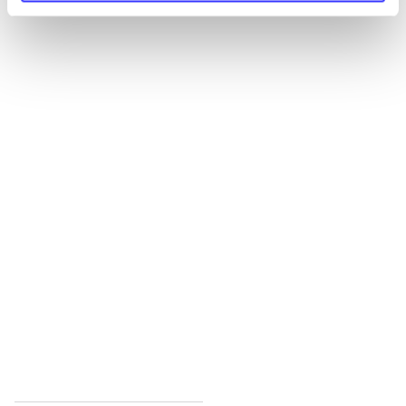
Alle registrerede artikler fordelt på udgivelser
...
...
...
...
...