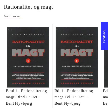
Rationalitet og magt
Gå til serien
Feedback
Bind 1 -
Rationalitet og
Bd. 1 -
Rationalitet og
Bd
magt. Bind 1 : Det
magt. Bd. 1 : Det
ma
konkretes videnskab
Bent Flyvbjerg
konkretes videnskab
Bent Flyvbjerg
ko
Be