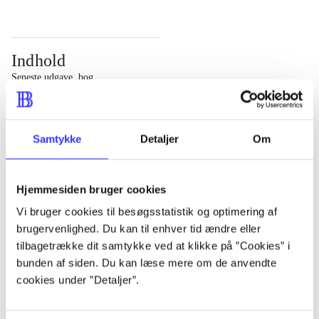
Indhold
Seneste udgave, bog
Bd. 1: Det konkretes videnskab. - 177 s. Bd. 2: Et case-
baseret studie af planlægning, politik og modernitet. -
Samtykke
Detaljer
Om
463 s.
Hjemmesiden bruger cookies
Vi bruger cookies til besøgsstatistik og optimering af
brugervenlighed. Du kan til enhver tid ændre eller
Tidsskrift
tilbagetrække dit samtykke ved at klikke på ”Cookies” i
Artiklen er en del af
bunden af siden. Du kan læse mere om de anvendte
cookies under ”Detaljer”.
lorem ipsum dolor sit amet ...
Tidsskrift