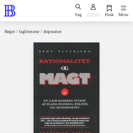
Søg
Log ind
Husk
Menu
Bøger / faglitteratur / disputatser