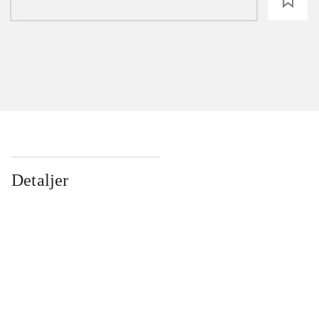
loading
Detaljer
...
...
...
...
...
...
...
...