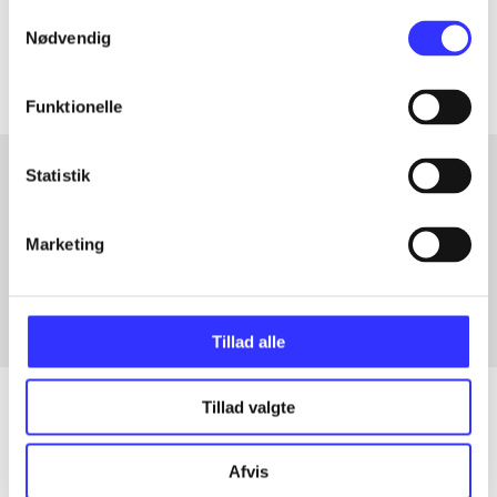
Samtykkevalg
Artiklerne i
handler ofte om
Nødvendig
Funktionelle
Statistik
Artikler med samme emner
Marketing
Fra
Tillad alle
Tillad valgte
Artikler
Afvis