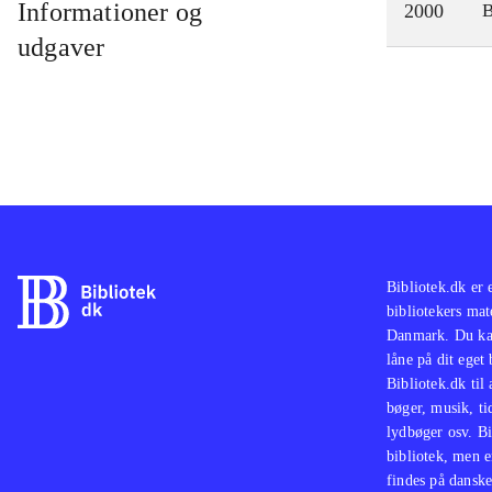
Informationer og
2000
udgaver
Bibliotek.dk er 
bibliotekers mat
Danmark. Du kan
låne på dit eget
Bibliotek.dk til
bøger, musik, tid
lydbøger osv. Bi
bibliotek, men e
findes på danske