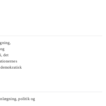
ægning,
 og
i, det
ationernes
e demokratisk
anlægning, politik og