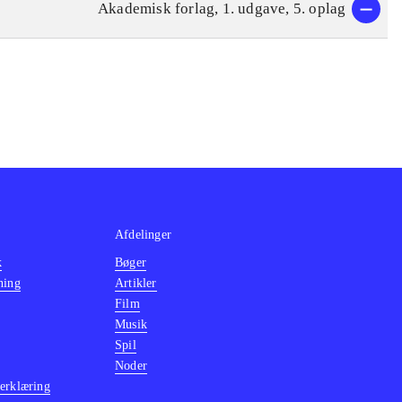
Akademisk forlag, 1. udgave, 5. oplag
Afdelinger
k
Bøger
ning
Artikler
Film
Musik
Spil
Noder
erklæring