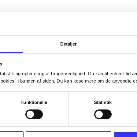
Artiklerne i
handler ofte om
lorem ipsum dolor sit amet ...
Tidsskrift
Detaljer
s
atistik og optimering af brugervenlighed. Du kan til enhver tid æn
ookies” i bunden af siden. Du kan læse mere om de anvendte co
Funktionelle
Statistik