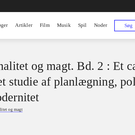
øger
Artikler
Film
Musik
Spil
Noder
Søg
alitet og magt. Bd. 2 : Et c
t studie af planlægning, pol
dernitet
litet og magt