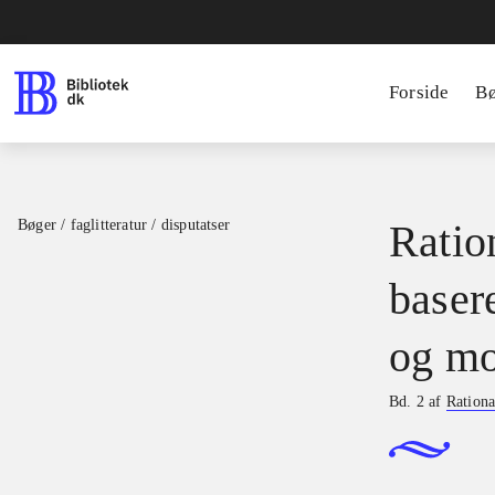
Forside
B
Bøger / faglitteratur / disputatser
Ration
basere
og mo
Bd. 2 af
Rationa