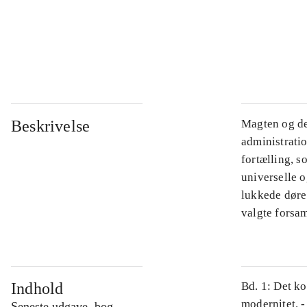
...
...
Beskrivelse
Magten og de
administratio
fortælling, s
universelle o
lukkede døre.
valgte forsam
Indhold
Bd. 1: Det ko
modernitet. -
Seneste udgave, bog