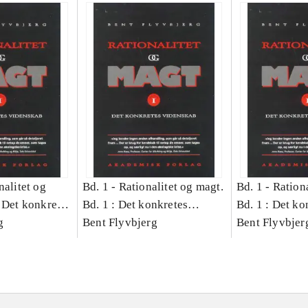
nalitet og
Bd. 1 -
Rationalitet og magt.
Bd. 1 -
Rationa
 Det konkretes
Bd. 1 : Det konkretes
Bd. 1 : Det ko
g
videnskab
Bent Flyvbjerg
videnskab
Bent Flyvbjer