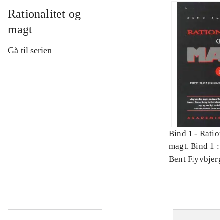
Rationalitet og
magt
Gå til serien
Bind 1 -
Ratio
magt. Bind 1 :
videnskab
Bent Flyvbjer