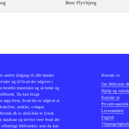
Bog
Bent Flyvbjerg
en samlet indgang til alle danske
Kontakt os
erialer og til hvad der udgives i
Om Bibliotek.d
 bestille materialer og så hente og
Hjælp og vejled
 bibliotek. Du kan bruge
Kontakt os
 at søge frem, hvad der er udgivet af
Privatlivspolitik
sskrifter, artikler, e-bøger,
Leverandører
bliotek.dk er altså ikke et fysisk
English
n database og service over hvad der
Tilgængeligheds
 offentlige biblioteker, som du kan