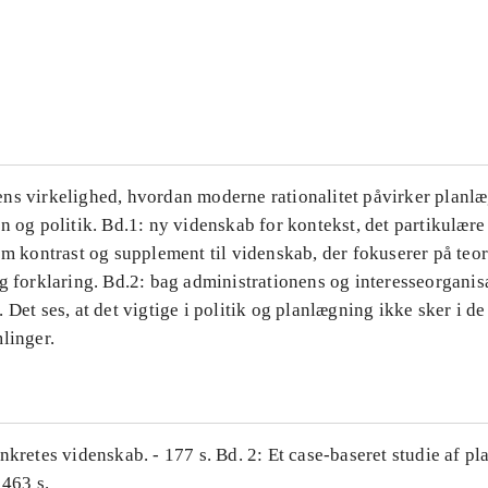
...
...
ns virkelighed, hvordan moderne rationalitet påvirker planl
n og politik. Bd.1: ny videnskab for kontekst, det partikulære
om kontrast og supplement til videnskab, der fokuserer på teor
g forklaring. Bd.2: bag administrationens og interesseorganis
 Det ses, at det vigtige i politik og planlægning ikke sker i d
linger.
nkretes videnskab. - 177 s. Bd. 2: Et case-baseret studie af pl
 463 s.