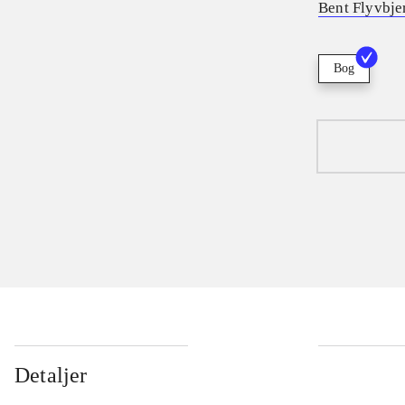
Bent Flyvbje
Bog
Detaljer
...
...