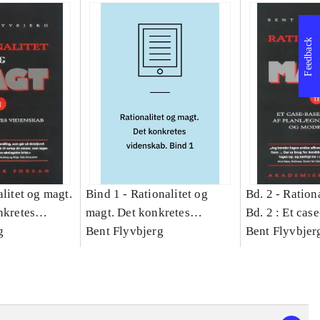
Feedback
litet og magt.
Bind 1 -
Rationalitet og
Bd. 2 -
Rationa
nkretes
magt. Det konkretes
Bd. 2 : Et cas
g
videnskab. Bind 1
Bent Flyvbjerg
studie af plan
Bent Flyvbjer
politik og mod