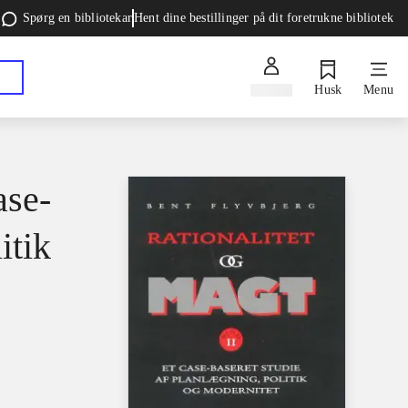
Spørg en bibliotekar
Hent dine bestillinger på dit foretrukne bibliotek
Log ind
Husk
Menu
ase-
itik