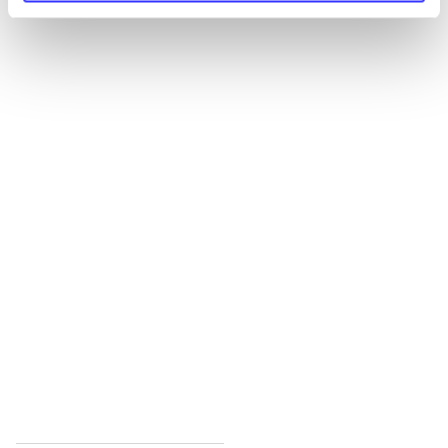
Alle registrerede artikler fordelt på udgivelser
...
...
...
...
...