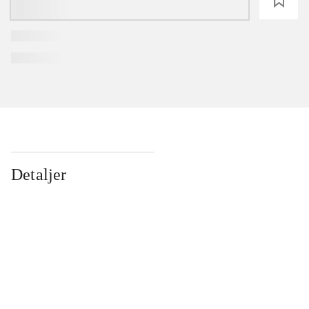
loading
Detaljer
...
...
...
...
...
...
...
...