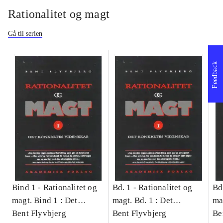
Rationalitet og magt
Gå til serien
Feedback
Bind 1 -
Rationalitet og
Bd. 1 -
Rationalitet og
Bd
magt. Bind 1 : Det
magt. Bd. 1 : Det
ma
konkretes videnskab
Bent Flyvbjerg
konkretes videnskab
Bent Flyvbjerg
ko
Be