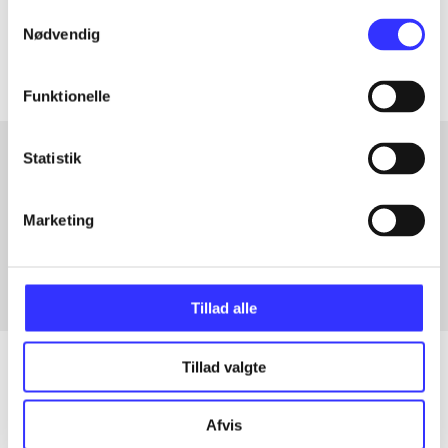
Samtykkevalg
Artiklerne i
handler ofte om
Nødvendig
Funktionelle
Statistik
Artikler med samme emner
Marketing
Fra
Tillad alle
Tillad valgte
Artikler
Afvis