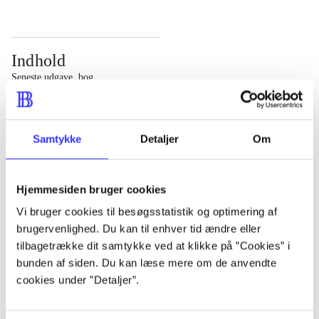
Indhold
Seneste udgave, bog
Bd. 1: Det konkretes videnskab. - 177 s. Bd. 2: Et case-
baseret studie af planlægning, politik og modernitet. -
Samtykke
Detaljer
Om
463 s.
Hjemmesiden bruger cookies
Vi bruger cookies til besøgsstatistik og optimering af
brugervenlighed. Du kan til enhver tid ændre eller
Tidsskrift
tilbagetrække dit samtykke ved at klikke på ”Cookies” i
Artiklen er en del af
bunden af siden. Du kan læse mere om de anvendte
cookies under ”Detaljer”.
lorem ipsum dolor sit amet ...
Tidsskrift