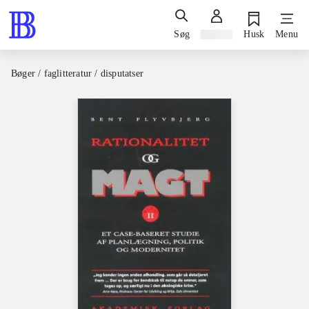
Søg
Log ind
Husk
Menu
Bøger / faglitteratur / disputatser