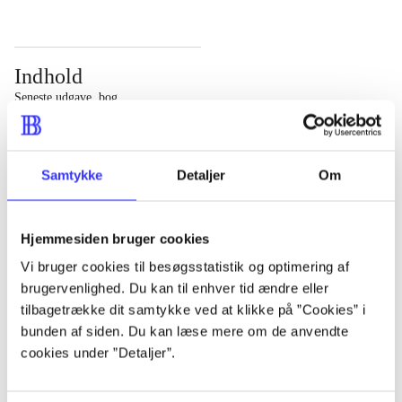
Indhold
Seneste udgave, bog
Bd. 1: Det konkretes videnskab. - 177 s. Bd. 2: Et case-
baseret studie af planlægning, politik og modernitet. -
Samtykke
Detaljer
Om
463 s.
Hjemmesiden bruger cookies
Vi bruger cookies til besøgsstatistik og optimering af
brugervenlighed. Du kan til enhver tid ændre eller
Tidsskrift
tilbagetrække dit samtykke ved at klikke på ”Cookies” i
Artiklen er en del af
bunden af siden. Du kan læse mere om de anvendte
cookies under ”Detaljer”.
lorem ipsum dolor sit amet ...
Tidsskrift