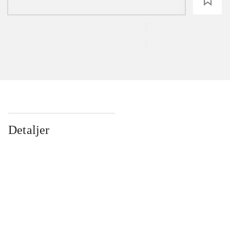
loading
Detaljer
...
...
...
...
...
...
...
...