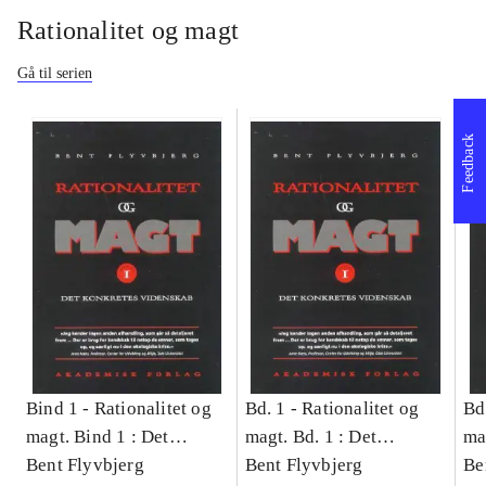
Rationalitet og magt
Gå til serien
Feedback
Bind 1 -
Rationalitet og
Bd. 1 -
Rationalitet og
Bd
magt. Bind 1 : Det
magt. Bd. 1 : Det
ma
konkretes videnskab
Bent Flyvbjerg
konkretes videnskab
Bent Flyvbjerg
ko
Be