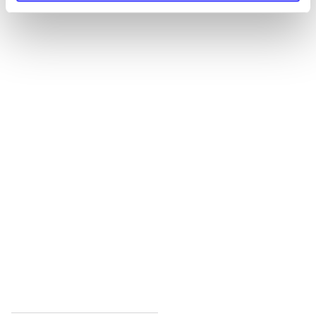
Alle registrerede artikler fordelt på udgivelser
...
...
...
...
...