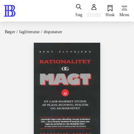
Søg
Log ind
Husk
Menu
Bøger / faglitteratur / disputatser