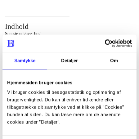
Indhold
Seneste udgave, bog
Bd. 1: Det konkretes videnskab. - 177 s. Bd. 2: Et case-
baseret studie af planlægning, politik og modernitet. -
Samtykke
Detaljer
Om
463 s.
Hjemmesiden bruger cookies
Vi bruger cookies til besøgsstatistik og optimering af
brugervenlighed. Du kan til enhver tid ændre eller
Tidsskrift
tilbagetrække dit samtykke ved at klikke på ”Cookies” i
Artiklen er en del af
bunden af siden. Du kan læse mere om de anvendte
cookies under ”Detaljer”.
lorem ipsum dolor sit amet ...
Tidsskrift