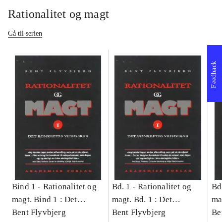
Rationalitet og magt
Gå til serien
Feedback
Bind 1 -
Rationalitet og
Bd. 1 -
Rationalitet og
Bd
magt. Bind 1 : Det
magt. Bd. 1 : Det
ma
konkretes videnskab
Bent Flyvbjerg
konkretes videnskab
Bent Flyvbjerg
ko
Be