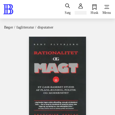
Søg
Log ind
Husk
Menu
Bøger / faglitteratur / disputatser