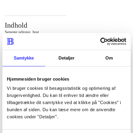
Indhold
Seneste udgave, bog
Bd. 1: Det konkretes videnskab. - 177 s. Bd. 2: Et case-
baseret studie af planlægning, politik og modernitet. -
Samtykke
Detaljer
Om
463 s.
Hjemmesiden bruger cookies
Vi bruger cookies til besøgsstatistik og optimering af
brugervenlighed. Du kan til enhver tid ændre eller
Tidsskrift
tilbagetrække dit samtykke ved at klikke på ”Cookies” i
Artiklen er en del af
bunden af siden. Du kan læse mere om de anvendte
cookies under ”Detaljer”.
lorem ipsum dolor sit amet ...
Tidsskrift