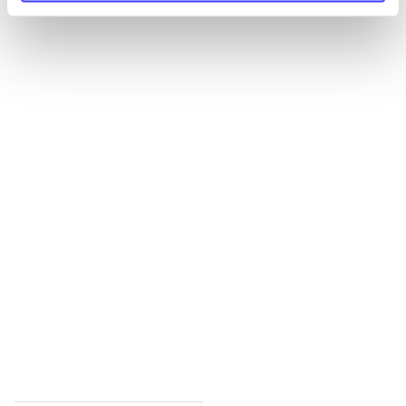
Alle registrerede artikler fordelt på udgivelser
...
...
...
...
...