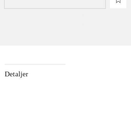
loading
Detaljer
...
...
...
...
...
...
...
...