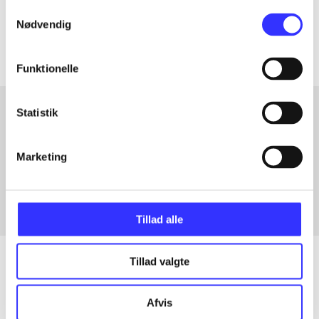
Samtykkevalg
Artiklerne i
handler ofte om
Nødvendig
Funktionelle
Statistik
Artikler med samme emner
Marketing
Fra
Tillad alle
Tillad valgte
Artikler
Afvis