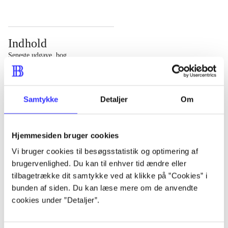
Indhold
Seneste udgave, bog
Bd. 1: Det konkretes videnskab. - 177 s. Bd. 2: Et case-
baseret studie af planlægning, politik og modernitet. -
Samtykke
Detaljer
Om
463 s.
Hjemmesiden bruger cookies
Vi bruger cookies til besøgsstatistik og optimering af
brugervenlighed. Du kan til enhver tid ændre eller
Tidsskrift
tilbagetrække dit samtykke ved at klikke på ”Cookies” i
Artiklen er en del af
bunden af siden. Du kan læse mere om de anvendte
cookies under ”Detaljer”.
lorem ipsum dolor sit amet ...
Tidsskrift