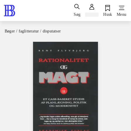
Søg
Log ind
Husk
Menu
Bøger / faglitteratur / disputatser