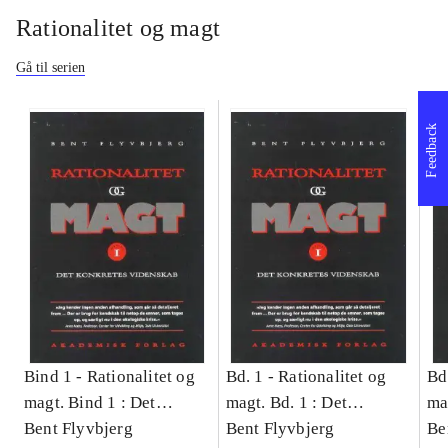
Rationalitet og magt
Gå til serien
Feedback
Bind 1 -
Rationalitet og
Bd. 1 -
Rationalitet og
Bd
magt. Bind 1 : Det
magt. Bd. 1 : Det
ma
konkretes videnskab
Bent Flyvbjerg
konkretes videnskab
Bent Flyvbjerg
ko
Be