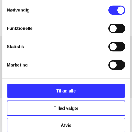
Samtykkevalg
Artiklerne i
handler ofte om
Nødvendig
Funktionelle
Statistik
Artikler med samme emner
Marketing
Fra
Tillad alle
Tillad valgte
Artikler
Afvis