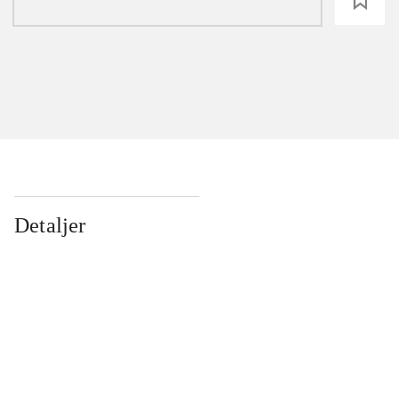
loading
Detaljer
...
...
...
...
...
...
...
...