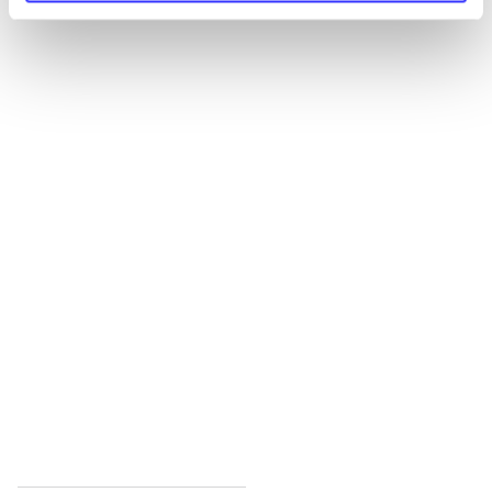
Alle registrerede artikler fordelt på udgivelser
...
...
...
...
...