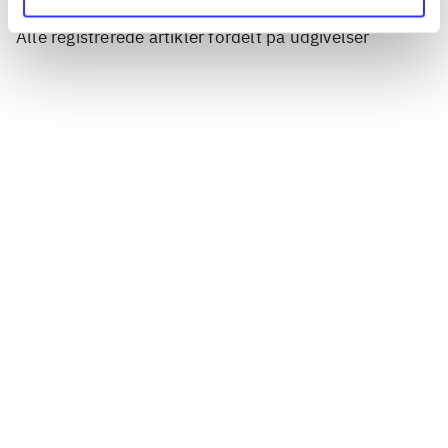
Artikler
Alle registrerede artikler fordelt på udgivelser
...
...
...
...
...