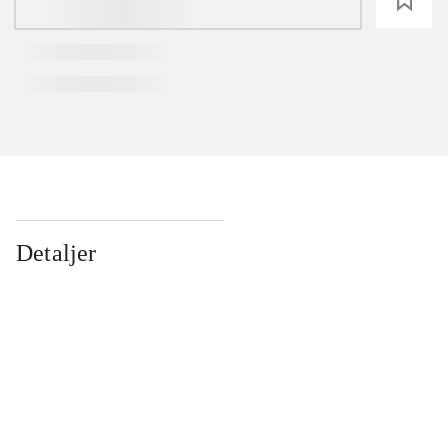
loading
Detaljer
...
...
...
...
...
...
...
...