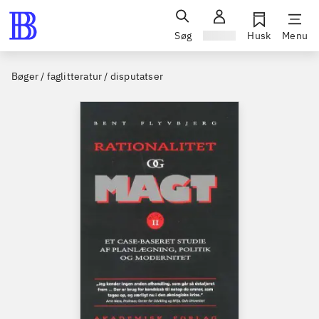
Søg
Log ind
Husk
Menu
Bøger / faglitteratur / disputatser