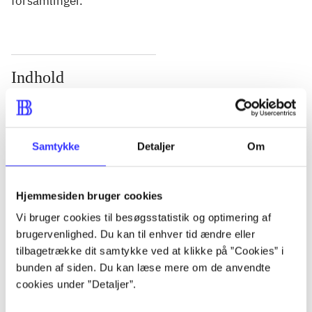
forsamlinger.
Indhold
Seneste udgave, bog
Bd. 1: Det konkretes videnskab. - 177 s. Bd. 2: Et
case-baseret studie af planlægning, politik og
Samtykke
Detaljer
Om
modernitet. - 463 s.
Hjemmesiden bruger cookies
Vi bruger cookies til besøgsstatistik og optimering af
brugervenlighed. Du kan til enhver tid ændre eller
Tidsskrift
tilbagetrække dit samtykke ved at klikke på ”Cookies” i
bunden af siden. Du kan læse mere om de anvendte
Artiklen er en del af
cookies under ”Detaljer”.
lorem ipsum dolor sit amet ...