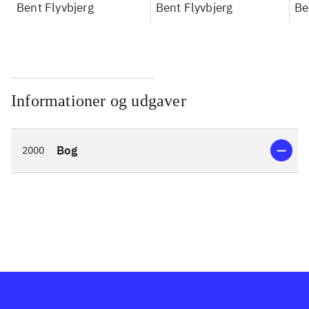
konkretes videnskab
Bent Flyvbjerg
konkretes videnskab
Bent Flyvbjerg
ko
Be
Informationer og udgaver
Bog
2000