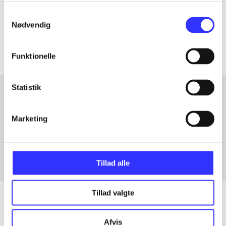
Tidsskrift
Samtykkevalg
Nødvendig
Artiklerne i
handler ofte om
Funktionelle
Statistik
Artikler med samme emner
Marketing
Fra
Tillad alle
Tillad valgte
Afvis