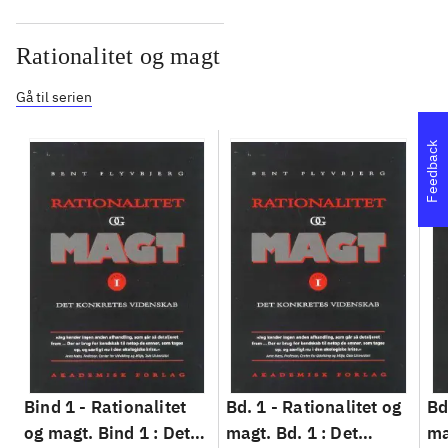
Rationalitet og magt
Gå til serien
Feedback
Bind 1 -
Rationalitet
Bd. 1 -
Rationalitet og
Bd
og magt. Bind 1 : Det
magt. Bd. 1 : Det
ma