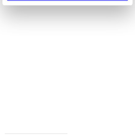
Alle registrerede artikler fordelt på udgivelser
...
...
...
...
...