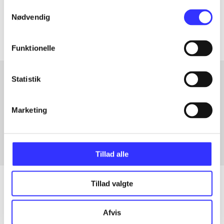
Samtykkevalg
Artiklerne i
handler ofte om
Nødvendig
Funktionelle
Statistik
Artikler med samme emner
Marketing
Fra
Tillad alle
Tillad valgte
Artikler
Afvis