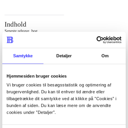
Indhold
Seneste udgave, bog
Bd. 1: Det konkretes videnskab. - 177 s. Bd. 2: Et case-
baseret studie af planlægning, politik og modernitet. -
Samtykke
Detaljer
Om
463 s.
Hjemmesiden bruger cookies
Vi bruger cookies til besøgsstatistik og optimering af
brugervenlighed. Du kan til enhver tid ændre eller
Tidsskrift
tilbagetrække dit samtykke ved at klikke på ”Cookies” i
Artiklen er en del af
bunden af siden. Du kan læse mere om de anvendte
cookies under ”Detaljer”.
lorem ipsum dolor sit amet ...
Tidsskrift