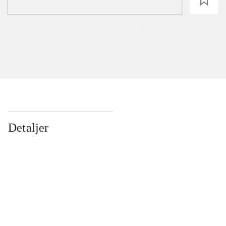
loading
Detaljer
...
...
...
...
...
...
...
...