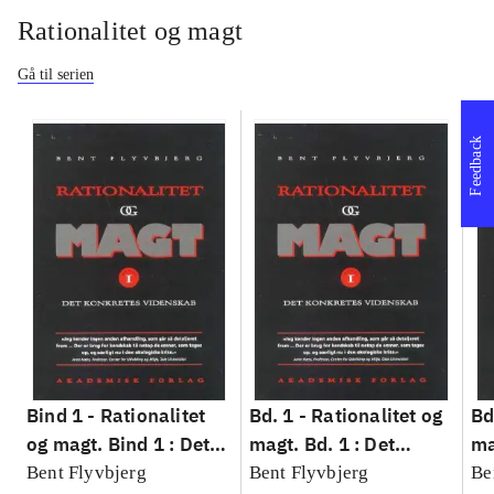
Rationalitet og magt
Gå til serien
Feedback
Bind 1 -
Rationalitet
Bd. 1 -
Rationalitet og
Bd
og magt. Bind 1 : Det
magt. Bd. 1 : Det
ma
konkretes videnskab
konkretes videnskab
ko
Bent Flyvbjerg
Bent Flyvbjerg
Be