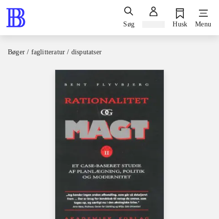
Søg
Log ind
Husk
Menu
Bøger / faglitteratur / disputatser