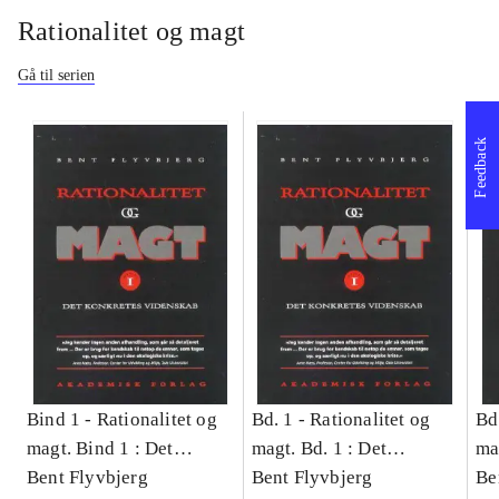
Rationalitet og magt
Gå til serien
Feedback
Bind 1 -
Rationalitet og
Bd. 1 -
Rationalitet og
Bd
magt. Bind 1 : Det
magt. Bd. 1 : Det
ma
konkretes videnskab
Bent Flyvbjerg
konkretes videnskab
Bent Flyvbjerg
ko
Be