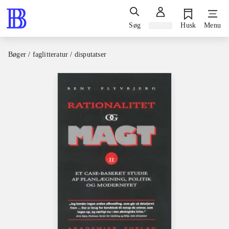
Søg
Log ind
Husk
Menu
Bøger / faglitteratur / disputatser