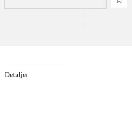
loading
Detaljer
...
...
...
...
...
...
...
...