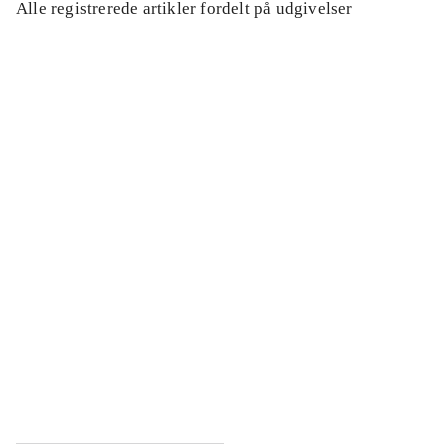
Alle registrerede artikler fordelt på udgivelser
...
...
...
...
...