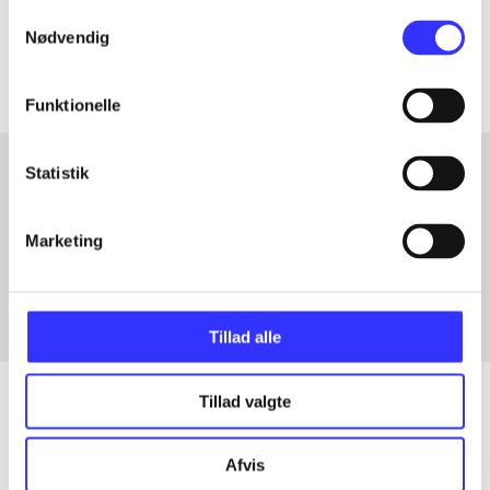
Samtykkevalg
Artiklerne i
handler ofte om
Nødvendig
Funktionelle
Statistik
Artikler med samme emner
Marketing
Fra
Tillad alle
Tillad valgte
Artikler
Afvis