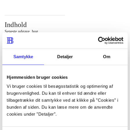
Indhold
Seneste udgave, bog
Bd. 1: Det konkretes videnskab. - 177 s. Bd. 2: Et case-
baseret studie af planlægning, politik og modernitet. -
Samtykke
Detaljer
Om
463 s.
Hjemmesiden bruger cookies
Vi bruger cookies til besøgsstatistik og optimering af
brugervenlighed. Du kan til enhver tid ændre eller
Tidsskrift
tilbagetrække dit samtykke ved at klikke på ”Cookies” i
Artiklen er en del af
bunden af siden. Du kan læse mere om de anvendte
cookies under ”Detaljer”.
lorem ipsum dolor sit amet ...
Tidsskrift