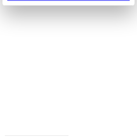
Alle registrerede artikler fordelt på udgivelser
...
...
...
...
...