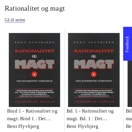
Rationalitet og magt
Gå til serien
Feedback
Bind 1 -
Rationalitet og
Bd. 1 -
Rationalitet og
Bd
magt. Bind 1 : Det
magt. Bd. 1 : Det
ma
konkretes videnskab
Bent Flyvbjerg
konkretes videnskab
Bent Flyvbjerg
ko
Be