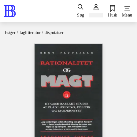
Søg
Log ind
Husk
Menu
Bøger / faglitteratur / disputatser