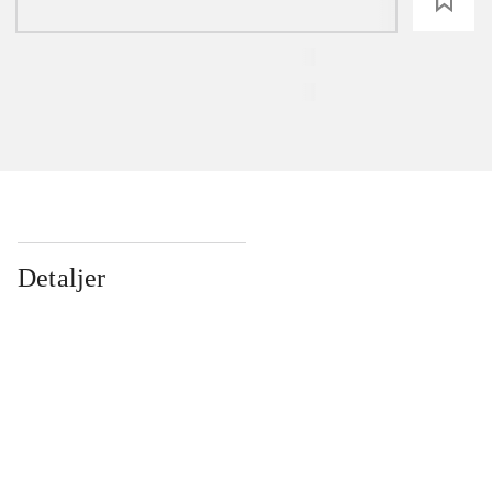
loading
Detaljer
...
...
...
...
...
...
...
...