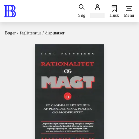
Søg
Log ind
Husk
Menu
Bøger / faglitteratur / disputatser