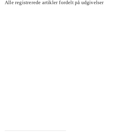
Alle registrerede artikler fordelt på udgivelser
...
...
...
...
...