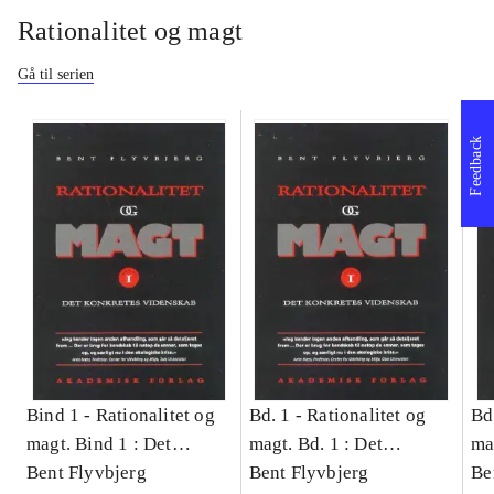
Rationalitet og magt
Gå til serien
Feedback
Bind 1 -
Rationalitet og
Bd. 1 -
Rationalitet og
Bd
magt. Bind 1 : Det
magt. Bd. 1 : Det
ma
konkretes videnskab
Bent Flyvbjerg
konkretes videnskab
Bent Flyvbjerg
ko
Be