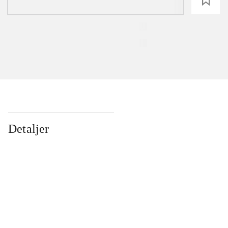
loading
Detaljer
...
...
...
...
...
...
...
...