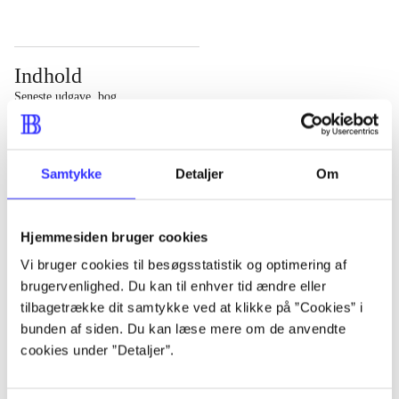
Indhold
Seneste udgave, bog
Bd. 1: Det konkretes videnskab. - 177 s. Bd. 2: Et case-
baseret studie af planlægning, politik og modernitet. -
Samtykke
Detaljer
Om
463 s.
Hjemmesiden bruger cookies
Vi bruger cookies til besøgsstatistik og optimering af
brugervenlighed. Du kan til enhver tid ændre eller
Tidsskrift
tilbagetrække dit samtykke ved at klikke på ”Cookies” i
Artiklen er en del af
bunden af siden. Du kan læse mere om de anvendte
cookies under ”Detaljer”.
lorem ipsum dolor sit amet ...
Tidsskrift