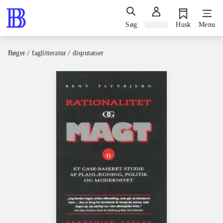
Søg
Log ind
Husk
Menu
Bøger / faglitteratur / disputatser