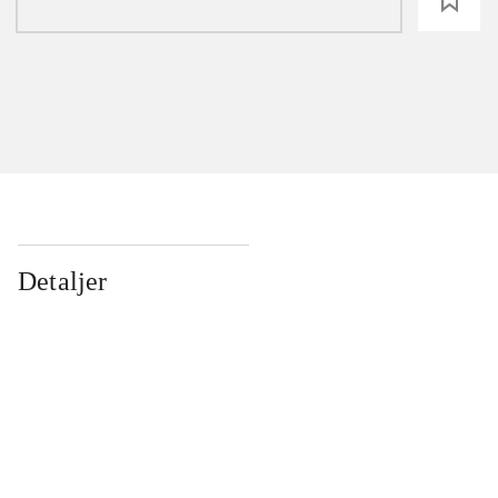
loading
Detaljer
...
...
...
...
...
...
...
...