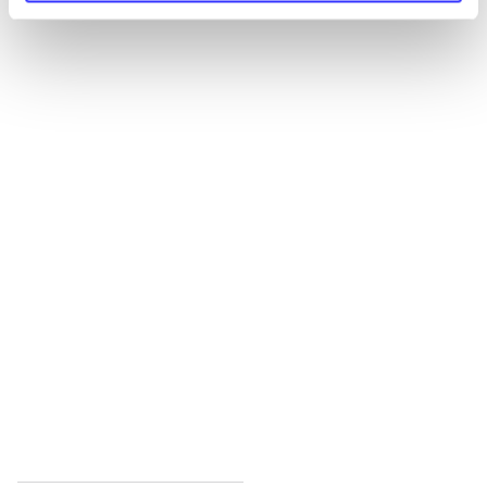
Alle registrerede artikler fordelt på udgivelser
...
...
...
...
...