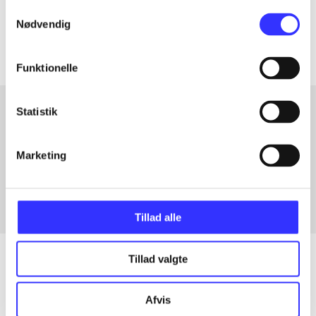
Samtykkevalg
Artiklerne i
handler ofte om
Nødvendig
Funktionelle
Statistik
Artikler med samme emner
Marketing
Fra
Tillad alle
Tillad valgte
Artikler
Afvis