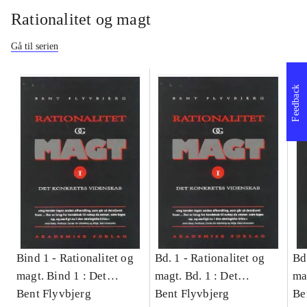
Rationalitet og magt
Gå til serien
Feedback
Bind 1 -
Rationalitet og
Bd. 1 -
Rationalitet og
Bd
magt. Bind 1 : Det
magt. Bd. 1 : Det
ma
konkretes videnskab
Bent Flyvbjerg
konkretes videnskab
Bent Flyvbjerg
ko
Be