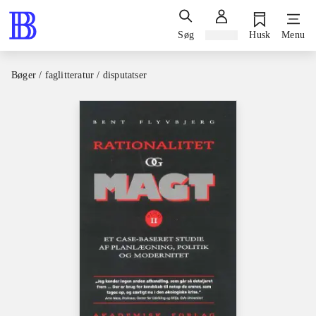
Søg
Log ind
Husk
Menu
Bøger / faglitteratur / disputatser