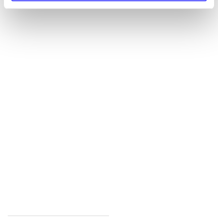
Alle registrerede artikler fordelt på udgivelser
...
...
...
...
...