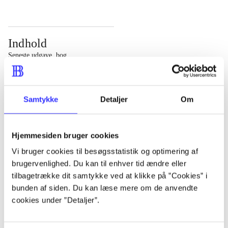
Indhold
Seneste udgave, bog
Bd. 1: Det konkretes videnskab. - 177 s. Bd. 2: Et case-
baseret studie af planlægning, politik og modernitet. -
Samtykke
Detaljer
Om
463 s.
Hjemmesiden bruger cookies
Vi bruger cookies til besøgsstatistik og optimering af
brugervenlighed. Du kan til enhver tid ændre eller
Tidsskrift
tilbagetrække dit samtykke ved at klikke på ”Cookies” i
Artiklen er en del af
bunden af siden. Du kan læse mere om de anvendte
cookies under ”Detaljer”.
lorem ipsum dolor sit amet ...
Tidsskrift