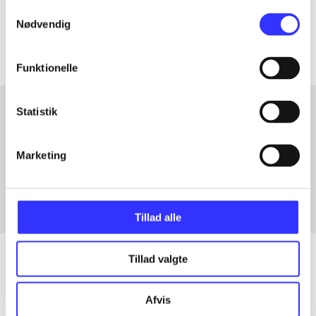
Samtykkevalg
Artiklerne i
handler ofte om
Nødvendig
Funktionelle
Statistik
Artikler med samme emner
Marketing
Fra
Tillad alle
Tillad valgte
Artikler
Afvis