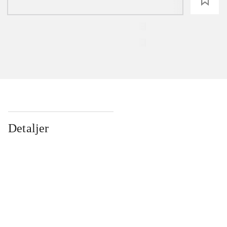
loading
Detaljer
...
...
...
...
...
...
...
...