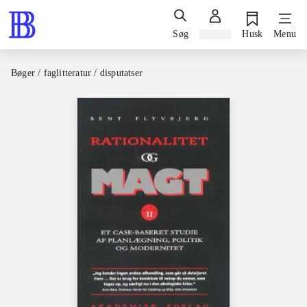
Søg
Log ind
Husk
Menu
Bøger / faglitteratur / disputatser