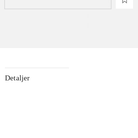
loading
Detaljer
...
...
...
...
...
...
...
...