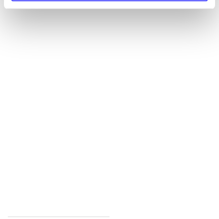
Alle registrerede artikler fordelt på udgivelser
...
...
...
...
...