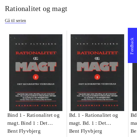
Rationalitet og magt
Gå til serien
Feedback
Bind 1 -
Rationalitet og
Bd. 1 -
Rationalitet og
Bd
magt. Bind 1 : Det
magt. Bd. 1 : Det
ma
konkretes videnskab
Bent Flyvbjerg
konkretes videnskab
Bent Flyvbjerg
ko
Be