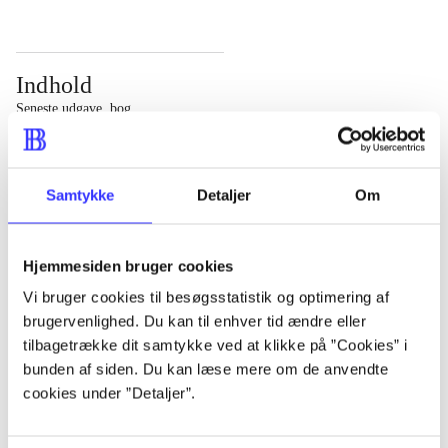
Indhold
Seneste udgave, bog
Bd. 1: Det konkretes videnskab. - 177 s. Bd. 2: Et case-
baseret studie af planlægning, politik og modernitet. -
Samtykke
Detaljer
Om
463 s.
Hjemmesiden bruger cookies
Vi bruger cookies til besøgsstatistik og optimering af
brugervenlighed. Du kan til enhver tid ændre eller
Tidsskrift
tilbagetrække dit samtykke ved at klikke på ”Cookies” i
Artiklen er en del af
bunden af siden. Du kan læse mere om de anvendte
cookies under ”Detaljer”.
lorem ipsum dolor sit amet ...
Tidsskrift