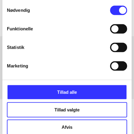
Samtykkevalg
Artiklerne i
handler ofte om
Nødvendig
Funktionelle
Statistik
Artikler med samme emner
Marketing
Fra
Tillad alle
Tillad valgte
Artikler
Afvis