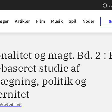
Sp
øger
Artikler
Film
Musik
Spil
Noder
S
nalitet og magt. Bd. 2 : 
baseret studie af
lægning, politik og
rnitet
alitet og magt