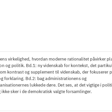
...
...
...
...
...
...
ens virkelighed, hvordan moderne rationalitet påvirker p
on og politik. Bd.1: ny videnskab for kontekst, det partik
som kontrast og supplement til videnskab, der fokuserer på
og forklaring. Bd.2: bag administrationens og
anisationernes lukkede døre. Det ses, at det vigtige i polit
ikke sker i de demokratisk valgte forsamlinger.