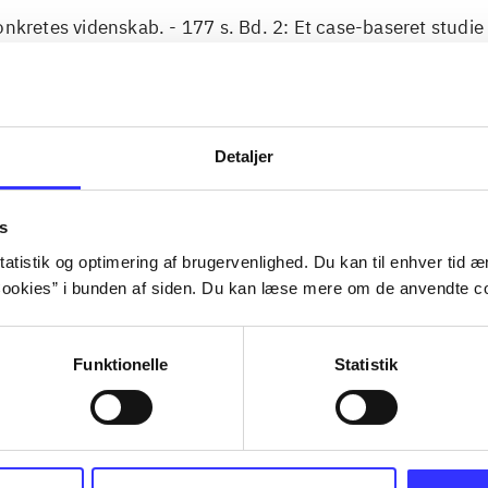
onkretes videnskab. - 177 s. Bd. 2: Et case-baseret studie
t. - 463 s.
Detaljer
Artiklerne i
handler ofte
lorem ipsum dolor sit amet ...
Tidsskrift
s
atistik og optimering af brugervenlighed. Du kan til enhver tid æn
ookies” i bunden af siden. Du kan læse mere om de anvendte co
Funktionelle
Statistik