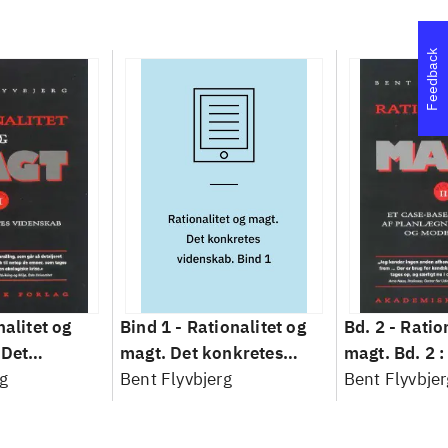
Feedback
nalitet og
Bind 1 -
Rationalitet og
Bd. 2 -
Ratio
 Det
magt. Det konkretes
magt. Bd. 2 :
idenskab
g
videnskab. Bind 1
Bent Flyvbjerg
baseret studi
Bent Flyvbjer
planlægning,
modernitet