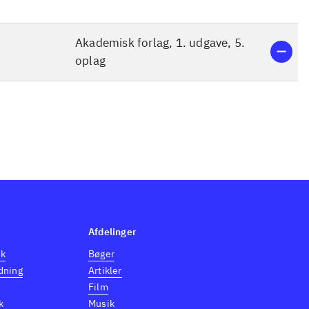
Akademisk forlag, 1. udgave, 5.
oplag
Afdelinger
dk
Bøger
dning
Artikler
Film
k
Musik