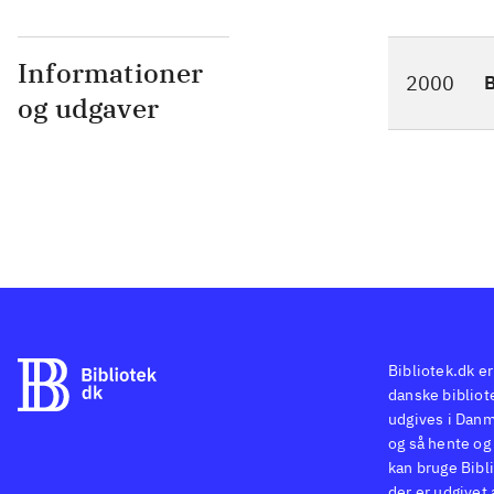
Informationer
2000
og udgaver
Bibliotek.dk er
danske bibliote
udgives i Danm
og så hente og 
kan bruge Bibli
der er udgivet 