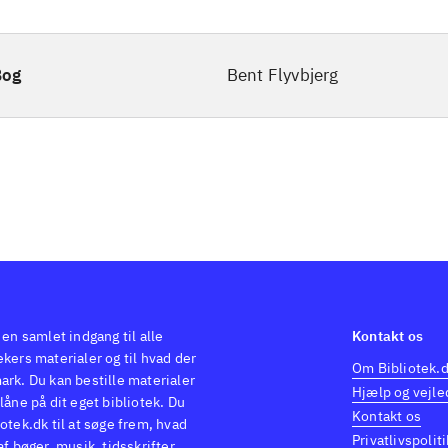
Bog
Bent Flyvbjerg
 en samlet indgang til alle
Kontakt os
kers materialer og til hvad der
Om Bibliotek.
ark. Du kan bestille materialer
Hjælp og vejle
låne på dit eget bibliotek. Du
Kontakt os
otek.dk til at søge frem, hvad
Privatlivspoliti
af bøger, musik, tidsskrifter,