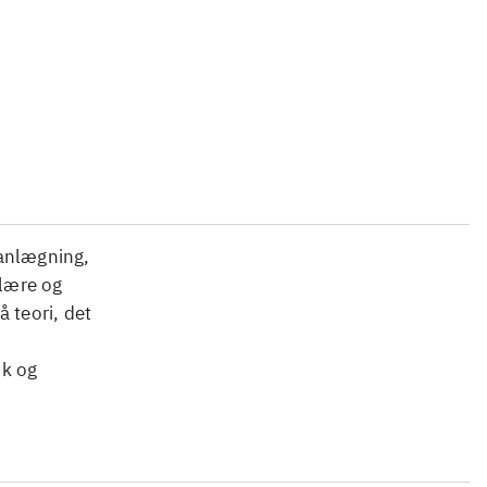
...
...
lanlægning,
ulære og
 teori, det
ik og