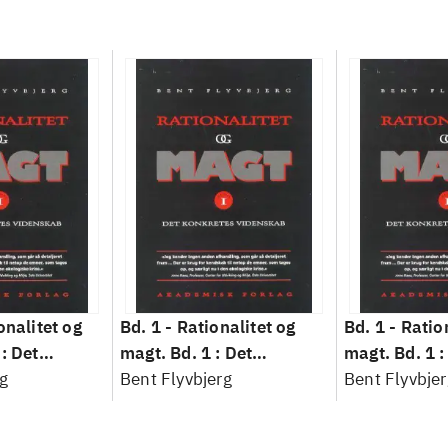
onalitet og
Bd. 1 -
Rationalitet og
Bd. 1 -
Ratio
: Det
magt. Bd. 1 : Det
magt. Bd. 1 :
idenskab
g
konkretes videnskab
Bent Flyvbjerg
konkretes v
Bent Flyvbjer