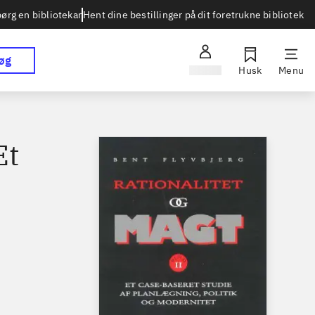
Hent dine bestillinger på dit foretrukne bibliotek
ørg en bibliotekar
øg
Log ind
Husk
Menu
Et