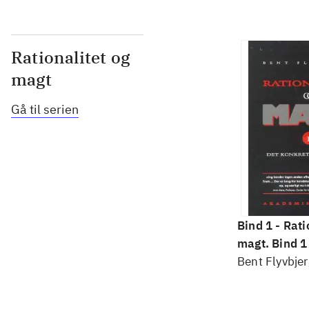
Rationalitet og
magt
Gå til serien
Bind 1 -
Rati
magt. Bind 1 
konkretes v
Bent Flyvbjer