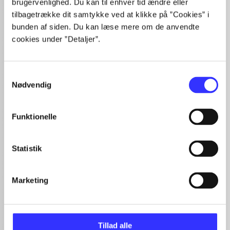
brugervenlighed. Du kan til enhver tid ændre eller
tilbagetrække dit samtykke ved at klikke på ”Cookies” i
lorem ipsum dolor sit amet ...
bunden af siden. Du kan læse mere om de anvendte
Tidsskrift
cookies under ”Detaljer”.
Artiklerne i
handler ofte om
Samtykkevalg
Nødvendig
Funktionelle
Artikler med samme emner
Fra
Statistik
Marketing
Tillad alle