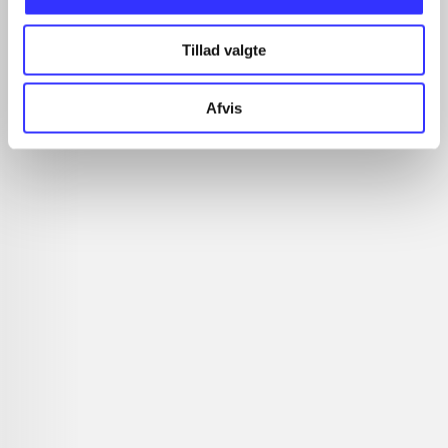
Artikler
Tillad valgte
Alle registrerede artikler fordelt på udgivelser
Afvis
...
...
...
...
...
Rationalitet og magt
Gå til serien