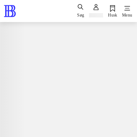
Søg
Log ind
Husk
Menu
Bøger / faglitteratur / disputatser