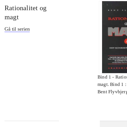
Rationalitet og
magt
Gå til serien
Bind 1 -
Ratio
magt. Bind 1 :
videnskab
Bent Flyvbjer