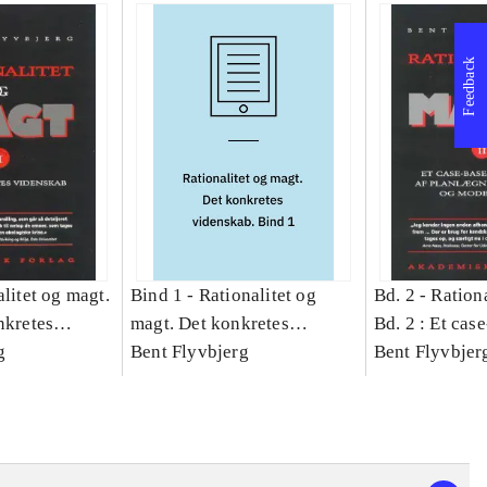
Feedback
litet og magt.
Bind 1 -
Rationalitet og
Bd. 2 -
Rationa
nkretes
magt. Det konkretes
Bd. 2 : Et cas
g
videnskab. Bind 1
Bent Flyvbjerg
studie af plan
Bent Flyvbjer
politik og mod