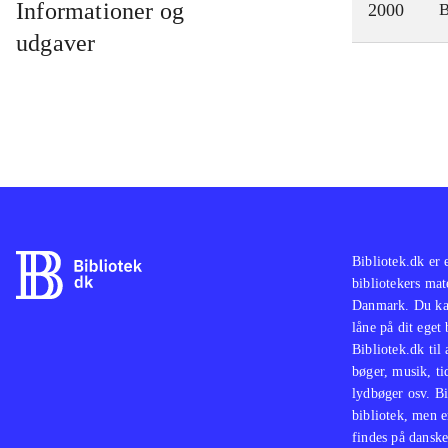
Informationer og
2000
udgaver
Bibliotek.dk er 
bibliotekers mat
Danmark. Du kan
låne på dit eget
Bibliotek.dk til
bøger, musik, tid
lydbøger osv. Bi
bibliotek, men e
findes på danske