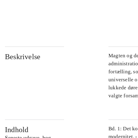
...
...
Beskrivelse
Magten og de
administratio
fortælling, s
universelle o
lukkede døre.
valgte forsam
Indhold
Bd. 1: Det ko
modernitet. -
Seneste udgave, bog