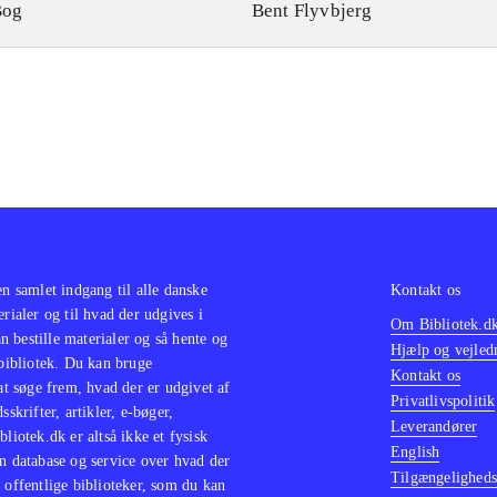
Bog
Bent Flyvbjerg
en samlet indgang til alle danske
Kontakt os
erialer og til hvad der udgives i
Om Bibliotek.d
 bestille materialer og så hente og
Hjælp og vejled
 bibliotek. Du kan bruge
Kontakt os
 at søge frem, hvad der er udgivet af
Privatlivspolitik
sskrifter, artikler, e-bøger,
Leverandører
bliotek.dk er altså ikke et fysisk
English
n database og service over hvad der
Tilgængeligheds
 offentlige biblioteker, som du kan