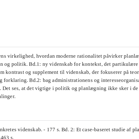
...
...
ns virkelighed, hvordan moderne rationalitet påvirker planl
n og politik. Bd.1: ny videnskab for kontekst, det partikulære
om kontrast og supplement til videnskab, der fokuserer på teor
g forklaring. Bd.2: bag administrationens og interesseorganis
 Det ses, at det vigtige i politik og planlægning ikke sker i d
linger.
nkretes videnskab. - 177 s. Bd. 2: Et case-baseret studie af pl
 463 s.