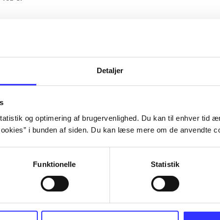
Artiklerne i
handler ofte om
lorem ipsum dolor sit amet ...
Tidsskrift
Detaljer
s
atistik og optimering af brugervenlighed. Du kan til enhver tid æn
ookies” i bunden af siden. Du kan læse mere om de anvendte co
Funktionelle
Statistik