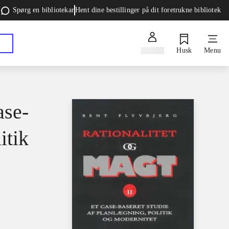
Spørg en bibliotekar
Hent dine bestillinger på dit foretrukne bibliotek
Log ind
Husk
Menu
ase-
itik