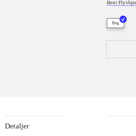
Bent Flyvbje
Bog
Detaljer
...
...