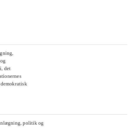
ægning,
 og
i, det
ationernes
e demokratisk
anlægning, politik og