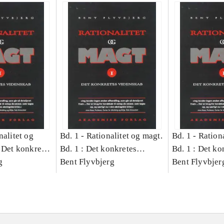
nalitet og
Bd. 1 -
Rationalitet og magt.
Bd. 1 -
Rationa
 Det konkretes
Bd. 1 : Det konkretes
Bd. 1 : Det ko
g
videnskab
Bent Flyvbjerg
videnskab
Bent Flyvbjer