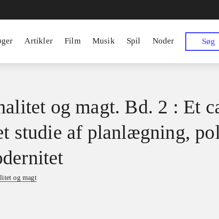
øger
Artikler
Film
Musik
Spil
Noder
Søg
alitet og magt. Bd. 2 : Et c
t studie af planlægning, pol
dernitet
litet og magt