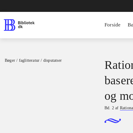
Forside
B
Bøger / faglitteratur / disputatser
Ration
basere
og mo
Bd. 2 af
Rationa