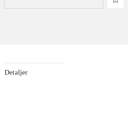
loading
Detaljer
...
...
...
...
...
...
...
...