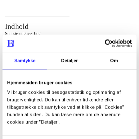
Indhold
Seneste udgave, bog
Bd. 1: Det konkretes videnskab. - 177 s. Bd. 2: Et case-
baseret studie af planlægning, politik og modernitet. -
Samtykke
Detaljer
Om
463 s.
Hjemmesiden bruger cookies
Vi bruger cookies til besøgsstatistik og optimering af
brugervenlighed. Du kan til enhver tid ændre eller
Tidsskrift
tilbagetrække dit samtykke ved at klikke på ”Cookies” i
Artiklen er en del af
bunden af siden. Du kan læse mere om de anvendte
cookies under ”Detaljer”.
lorem ipsum dolor sit amet ...
Tidsskrift