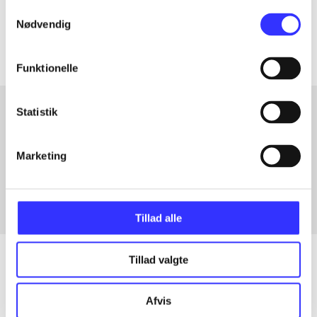
Samtykkevalg
Artiklerne i
handler ofte om
Nødvendig
Funktionelle
Statistik
Artikler med samme emner
Marketing
Fra
Tillad alle
Tillad valgte
Artikler
Afvis