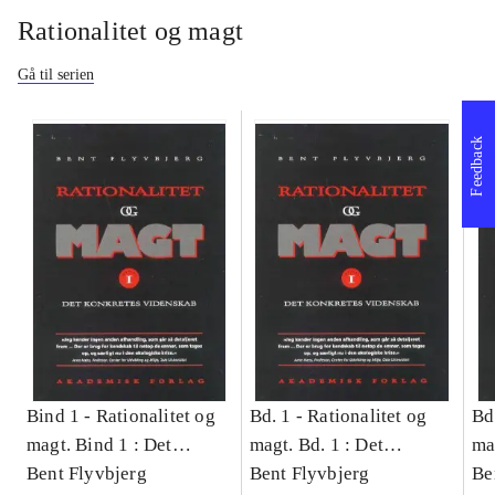
Rationalitet og magt
Gå til serien
Feedback
Bind 1 -
Rationalitet og
Bd. 1 -
Rationalitet og
Bd
magt. Bind 1 : Det
magt. Bd. 1 : Det
ma
konkretes videnskab
Bent Flyvbjerg
konkretes videnskab
Bent Flyvbjerg
ko
Be