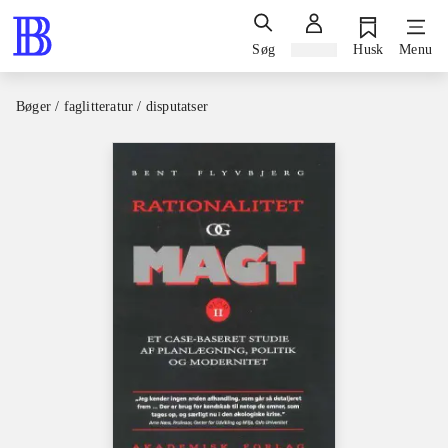
Søg
Log ind
Husk
Menu
Bøger / faglitteratur / disputatser