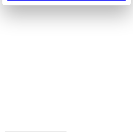
Alle registrerede artikler fordelt på udgivelser
...
...
...
...
...