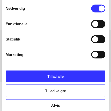
Samtykkevalg
Artiklerne i
handler ofte om
Nødvendig
Funktionelle
Statistik
Artikler med samme emner
Marketing
Fra
Tillad alle
Tillad valgte
Artikler
Afvis