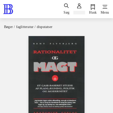
Søg
Log ind
Husk
Menu
Bøger / faglitteratur / disputatser