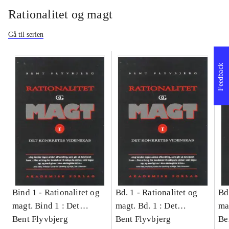
Rationalitet og magt
Gå til serien
Feedback
Bind 1 -
Rationalitet og
Bd. 1 -
Rationalitet og
Bd
magt. Bind 1 : Det
magt. Bd. 1 : Det
ma
konkretes videnskab
Bent Flyvbjerg
konkretes videnskab
Bent Flyvbjerg
ko
Be