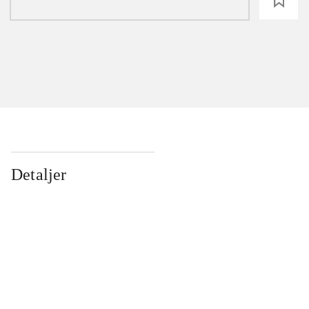
loading
Detaljer
...
...
...
...
...
...
...
...