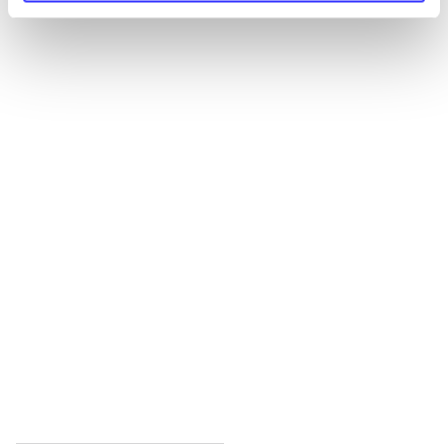
Alle registrerede artikler fordelt på udgivelser
...
...
...
...
...