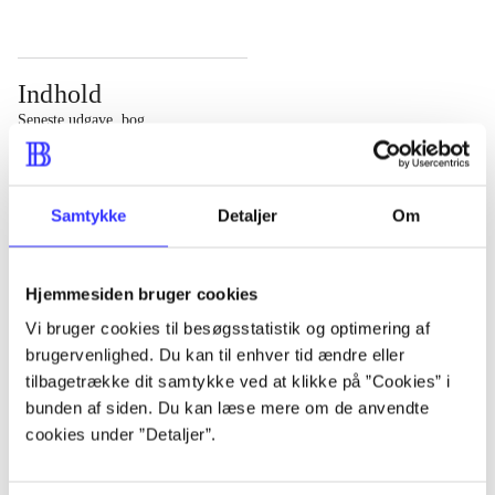
Indhold
Seneste udgave, bog
Bd. 1: Det konkretes videnskab. - 177 s. Bd. 2: Et case-
baseret studie af planlægning, politik og modernitet. -
Samtykke
Detaljer
Om
463 s.
Hjemmesiden bruger cookies
Vi bruger cookies til besøgsstatistik og optimering af
brugervenlighed. Du kan til enhver tid ændre eller
Tidsskrift
tilbagetrække dit samtykke ved at klikke på ”Cookies” i
Artiklen er en del af
bunden af siden. Du kan læse mere om de anvendte
cookies under ”Detaljer”.
lorem ipsum dolor sit amet ...
Tidsskrift