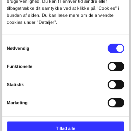
brugervenlighed. Du kan til enhver tid ændre eller
tilbagetrække dit samtykke ved at klikke på ”Cookies” i
lorem ipsum dolor sit amet ...
bunden af siden. Du kan læse mere om de anvendte
Tidsskrift
cookies under ”Detaljer”.
Artiklerne i
handler ofte om
Samtykkevalg
Nødvendig
Funktionelle
Artikler med samme emner
Fra
Statistik
Marketing
Tillad alle