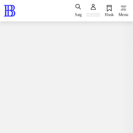
Søg
Log ind
Husk
Menu
Bøger / faglitteratur / disputatser