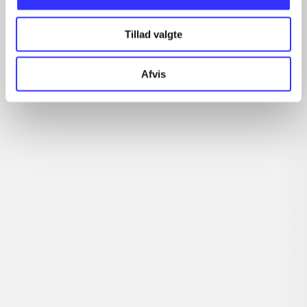
Artikler
Tillad valgte
Alle registrerede artikler fordelt på udgivelser
Afvis
...
...
...
...
...
Rationalitet og magt
Gå til serien