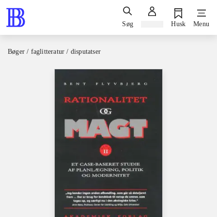
Søg
Log ind
Husk
Menu
Bøger / faglitteratur / disputatser