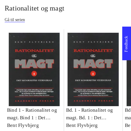
Rationalitet og magt
Gå til serien
Feedback
Bind 1 -
Rationalitet og
Bd. 1 -
Rationalitet og
Bd
magt. Bind 1 : Det
magt. Bd. 1 : Det
ma
konkretes videnskab
Bent Flyvbjerg
konkretes videnskab
Bent Flyvbjerg
ko
Be