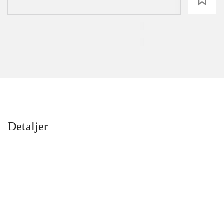
loading
Detaljer
...
...
...
...
...
...
...
...