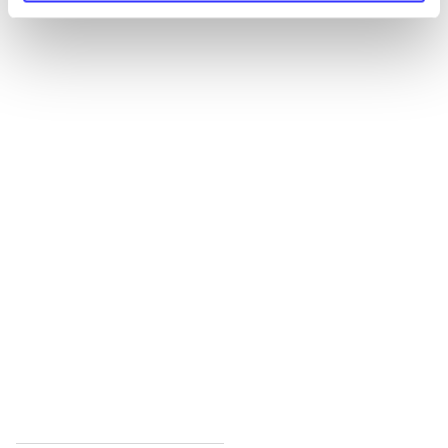
Alle registrerede artikler fordelt på udgivelser
...
...
...
...
...