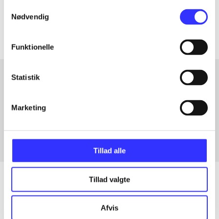
Samtykkevalg
Artiklerne i
handler ofte om
Nødvendig
Funktionelle
Statistik
Artikler med samme emner
Marketing
Fra
Tillad alle
Tillad valgte
Artikler
Afvis