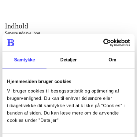
Indhold
Seneste udgave, bog
Bd. 1: Det konkretes videnskab. - 177 s. Bd. 2: Et case-
baseret studie af planlægning, politik og modernitet. -
Samtykke
Detaljer
Om
463 s.
Hjemmesiden bruger cookies
Vi bruger cookies til besøgsstatistik og optimering af
brugervenlighed. Du kan til enhver tid ændre eller
Tidsskrift
tilbagetrække dit samtykke ved at klikke på ”Cookies” i
Artiklen er en del af
bunden af siden. Du kan læse mere om de anvendte
cookies under ”Detaljer”.
lorem ipsum dolor sit amet ...
Tidsskrift