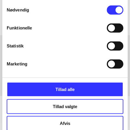
Samtykkevalg
Artiklerne i
handler ofte om
Nødvendig
Funktionelle
Statistik
Artikler med samme emner
Marketing
Fra
Tillad alle
Tillad valgte
Artikler
Afvis