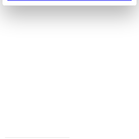
Alle registrerede artikler fordelt på udgivelser
...
...
...
...
...