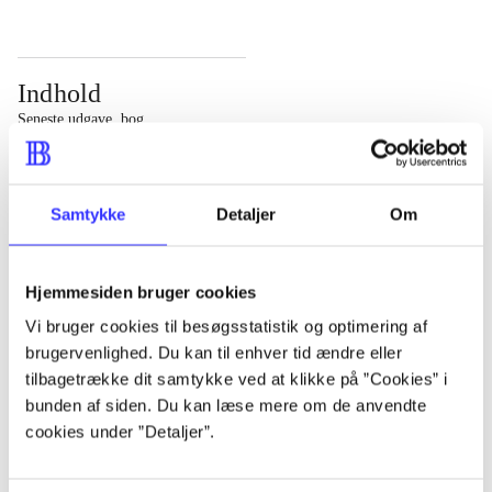
Indhold
Seneste udgave, bog
Bd. 1: Det konkretes videnskab. - 177 s. Bd. 2: Et case-
baseret studie af planlægning, politik og modernitet. -
Samtykke
Detaljer
Om
463 s.
Hjemmesiden bruger cookies
Vi bruger cookies til besøgsstatistik og optimering af
brugervenlighed. Du kan til enhver tid ændre eller
Tidsskrift
tilbagetrække dit samtykke ved at klikke på ”Cookies” i
Artiklen er en del af
bunden af siden. Du kan læse mere om de anvendte
cookies under ”Detaljer”.
lorem ipsum dolor sit amet ...
Tidsskrift