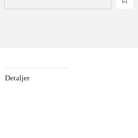
loading
Detaljer
...
...
...
...
...
...
...
...