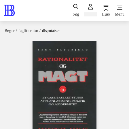
Søg
Log ind
Husk
Menu
Bøger / faglitteratur / disputatser