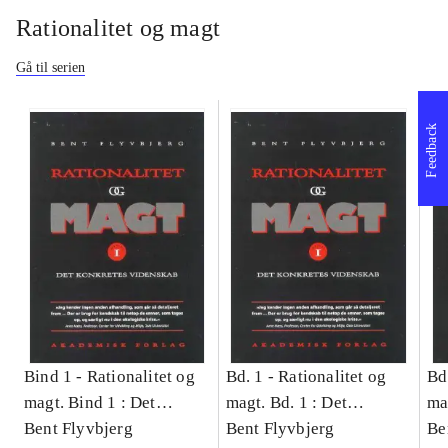
Rationalitet og magt
Gå til serien
Feedback
Bind 1 -
Rationalitet og
Bd. 1 -
Rationalitet og
Bd
magt. Bind 1 : Det
magt. Bd. 1 : Det
ma
konkretes videnskab
Bent Flyvbjerg
konkretes videnskab
Bent Flyvbjerg
ko
Be