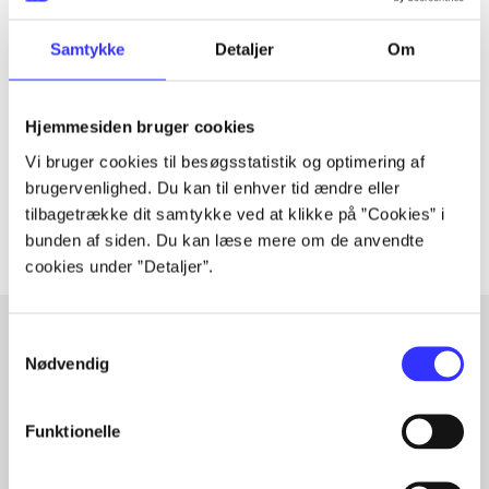
Tidsskrift
Samtykke
Detaljer
Om
Artiklen er en del af
Hjemmesiden bruger cookies
lorem ipsum dolor sit amet ...
Tidsskrift
Vi bruger cookies til besøgsstatistik og optimering af
brugervenlighed. Du kan til enhver tid ændre eller
Artiklerne i
handler ofte om
tilbagetrække dit samtykke ved at klikke på ”Cookies” i
bunden af siden. Du kan læse mere om de anvendte
cookies under ”Detaljer”.
Samtykkevalg
Nødvendig
Artikler med samme emner
Fra
Funktionelle