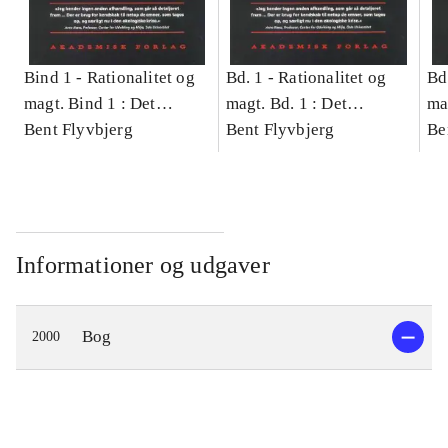
Bind 1 -
Rationalitet og
Bd. 1 -
Rationalitet og
Bd
magt. Bind 1 : Det
magt. Bd. 1 : Det
ma
konkretes videnskab
Bent Flyvbjerg
konkretes videnskab
Bent Flyvbjerg
ko
Be
Informationer og udgaver
Bog
2000