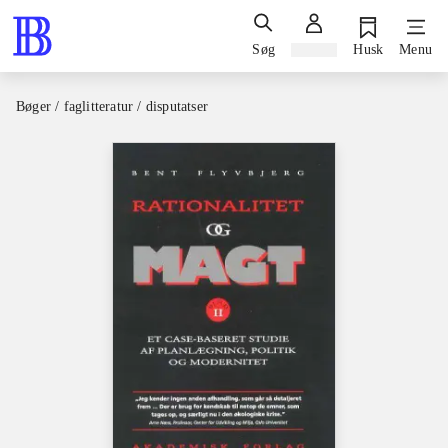
Søg
Log ind
Husk
Menu
Bøger / faglitteratur / disputatser