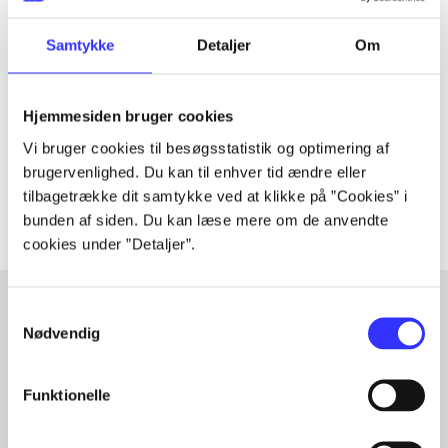
Tidsskrift
Samtykke
Detaljer
Om
Artiklen er en del af
Hjemmesiden bruger cookies
lorem ipsum dolor sit amet ...
Tidsskrift
Vi bruger cookies til besøgsstatistik og optimering af
brugervenlighed. Du kan til enhver tid ændre eller
Artiklerne i
handler ofte om
tilbagetrække dit samtykke ved at klikke på ”Cookies” i
bunden af siden. Du kan læse mere om de anvendte
cookies under ”Detaljer”.
Samtykkevalg
Nødvendig
Artikler med samme emner
Fra
Funktionelle