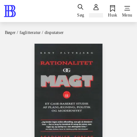
Søg
Log ind
Husk
Menu
Bøger / faglitteratur / disputatser