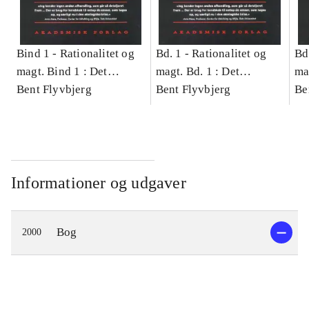
Bind 1 -
Rationalitet og
Bd. 1 -
Rationalitet og
Bd
magt. Bind 1 : Det
magt. Bd. 1 : Det
ma
konkretes videnskab
Bent Flyvbjerg
konkretes videnskab
Bent Flyvbjerg
ko
Be
Informationer og udgaver
Bog
2000