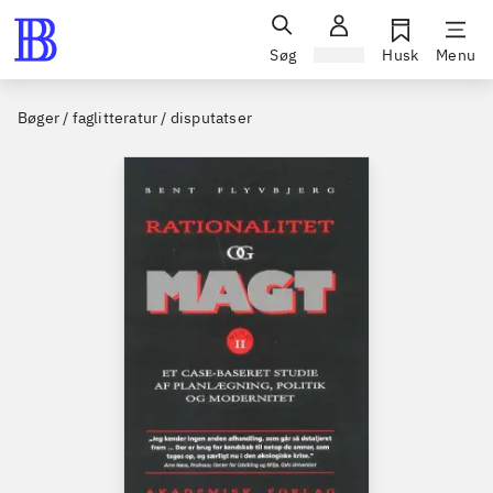
Søg
Log ind
Husk
Menu
Bøger / faglitteratur / disputatser