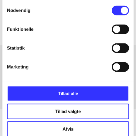
Samtykkevalg
Tidsskrift
Nødvendig
Artiklerne i
handler ofte om
Funktionelle
Statistik
Marketing
Artikler med samme emner
Fra
Tillad alle
Tillad valgte
Afvis