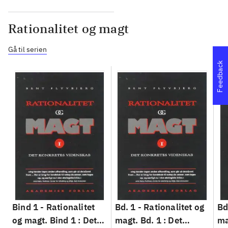
Rationalitet og magt
Gå til serien
Feedback
Bind 1 -
Rationalitet
Bd. 1 -
Rationalitet og
Bd
og magt. Bind 1 : Det
magt. Bd. 1 : Det
ma