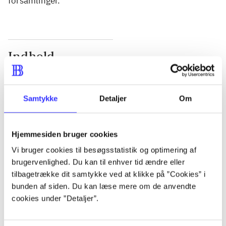
forsamlinger.
Indhold
Seneste udgave, bog
Bd. 1: Det konkretes videnskab. - 177 s. Bd. 2: Et
Samtykke
Detaljer
Om
case-baseret studie af planlægning, politik og
modernitet. - 463 s.
Hjemmesiden bruger cookies
Vi bruger cookies til besøgsstatistik og optimering af
brugervenlighed. Du kan til enhver tid ændre eller
tilbagetrække dit samtykke ved at klikke på ”Cookies” i
Tidsskrift
bunden af siden. Du kan læse mere om de anvendte
Artiklen er en del af
cookies under ”Detaljer”.
lorem ipsum dolor sit amet ...