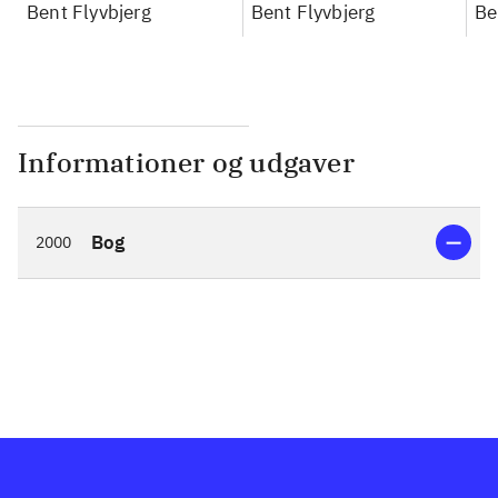
konkretes videnskab
Bent Flyvbjerg
konkretes videnskab
Bent Flyvbjerg
ko
Be
Informationer og udgaver
Bog
2000