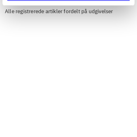
Artikler
Alle registrerede artikler fordelt på udgivelser
...
...
...
...
...