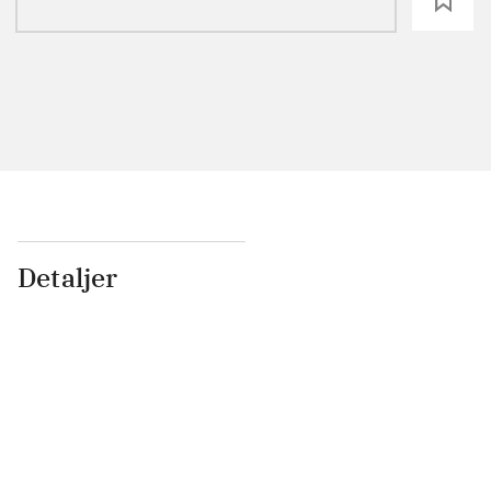
loading
Detaljer
...
...
...
...
...
...
...
...