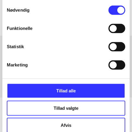
Samtykkevalg
Artiklerne i
handler ofte om
Nødvendig
Funktionelle
Statistik
Artikler med samme emner
Marketing
Fra
Tillad alle
Tillad valgte
Artikler
Afvis