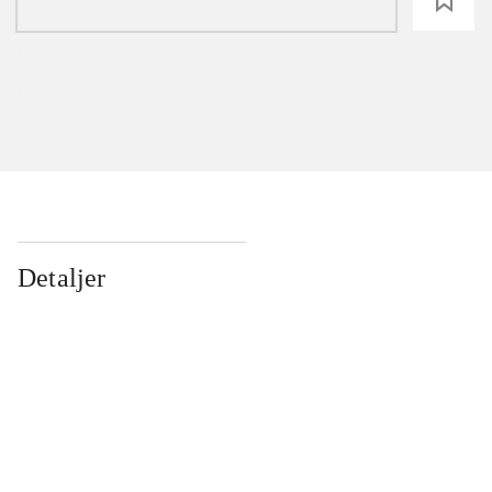
loading
Detaljer
...
...
...
...
...
...
...
...