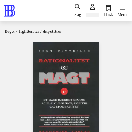
Søg
Log ind
Husk
Menu
Bøger / faglitteratur / disputatser