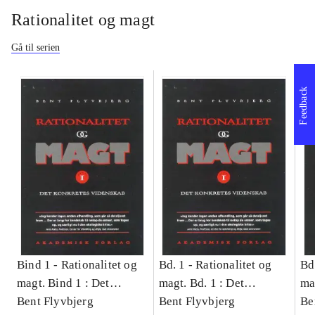
Rationalitet og magt
Gå til serien
Feedback
Bind 1 -
Rationalitet og
Bd. 1 -
Rationalitet og
Bd
magt. Bind 1 : Det
magt. Bd. 1 : Det
ma
konkretes videnskab
Bent Flyvbjerg
konkretes videnskab
Bent Flyvbjerg
ko
Be