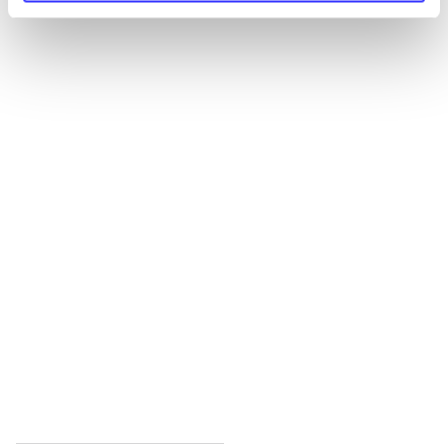
Alle registrerede artikler fordelt på udgivelser
...
...
...
...
...