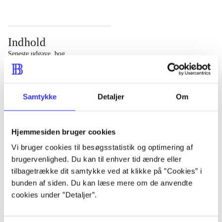
Indhold
Seneste udgave, bog
Bd. 1: Det konkretes videnskab. - 177 s. Bd. 2: Et case-
baseret studie af planlægning, politik og modernitet. -
Samtykke
Detaljer
Om
463 s.
Hjemmesiden bruger cookies
Vi bruger cookies til besøgsstatistik og optimering af
brugervenlighed. Du kan til enhver tid ændre eller
Tidsskrift
tilbagetrække dit samtykke ved at klikke på ”Cookies” i
Artiklen er en del af
bunden af siden. Du kan læse mere om de anvendte
cookies under ”Detaljer”.
lorem ipsum dolor sit amet ...
Tidsskrift