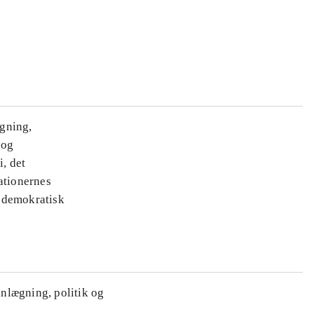
ægning,
 og
i, det
ationernes
e demokratisk
anlægning, politik og