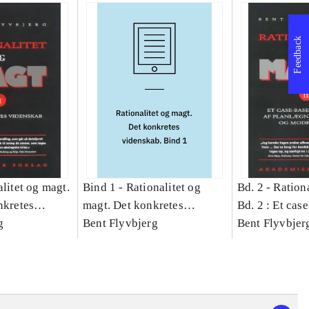
Feedback
litet og magt.
Bind 1 -
Rationalitet og
Bd. 2 -
Rationa
nkretes
magt. Det konkretes
Bd. 2 : Et cas
g
videnskab. Bind 1
Bent Flyvbjerg
studie af plan
Bent Flyvbjer
politik og mod