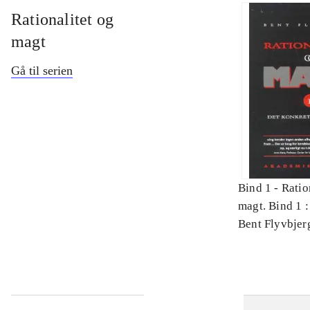
Rationalitet og
magt
Gå til serien
Bind 1 -
Ratio
magt. Bind 1 :
videnskab
Bent Flyvbjer