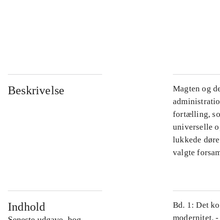
...
...
Beskrivelse
Magten og de
administratio
fortælling, s
universelle o
lukkede døre.
valgte forsam
Indhold
Bd. 1: Det ko
modernitet. -
Seneste udgave, bog