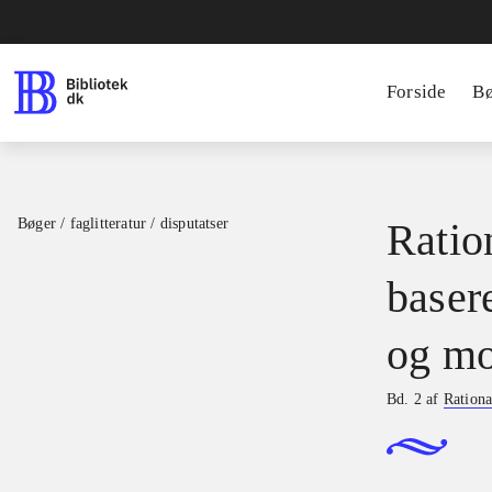
Forside
B
Bøger / faglitteratur / disputatser
Ration
basere
og mo
Bd. 2 af
Rationa