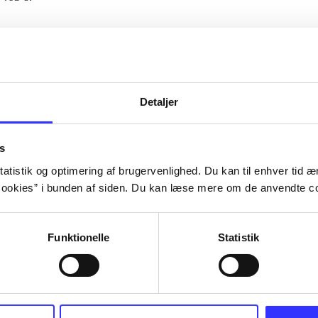
Artiklerne i
handler ofte om
lorem ipsum dolor sit amet ...
Tidsskrift
Detaljer
s
atistik og optimering af brugervenlighed. Du kan til enhver tid æn
ookies” i bunden af siden. Du kan læse mere om de anvendte co
Funktionelle
Statistik