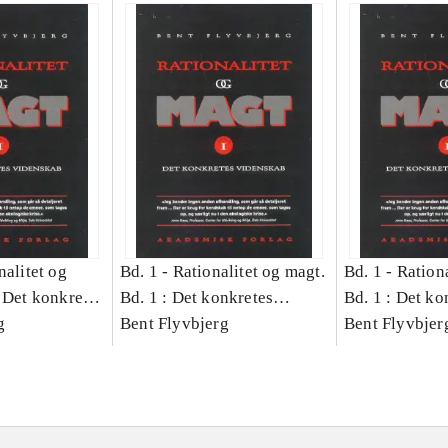
nalitet og
Bd. 1 -
Rationalitet og magt.
Bd. 1 -
Rationa
 Det konkretes
Bd. 1 : Det konkretes
Bd. 1 : Det ko
g
videnskab
Bent Flyvbjerg
videnskab
Bent Flyvbjer