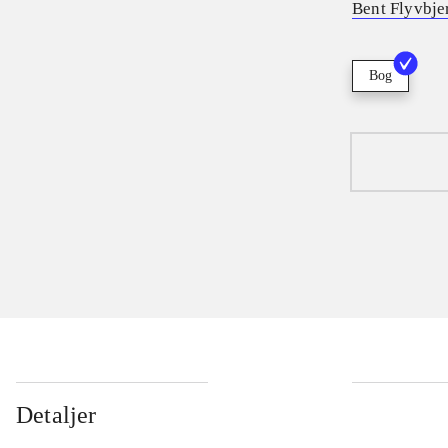
Bent Flyvbje
Bog
Detaljer
...
...