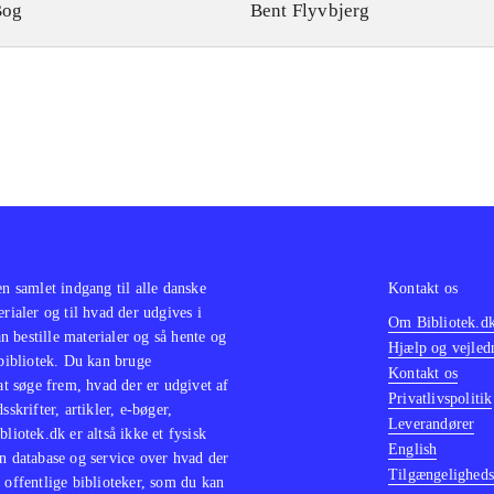
Bog
Bent Flyvbjerg
en samlet indgang til alle danske
Kontakt os
erialer og til hvad der udgives i
Om Bibliotek.d
 bestille materialer og så hente og
Hjælp og vejled
 bibliotek. Du kan bruge
Kontakt os
 at søge frem, hvad der er udgivet af
Privatlivspolitik
sskrifter, artikler, e-bøger,
Leverandører
bliotek.dk er altså ikke et fysisk
English
n database og service over hvad der
Tilgængeligheds
 offentlige biblioteker, som du kan