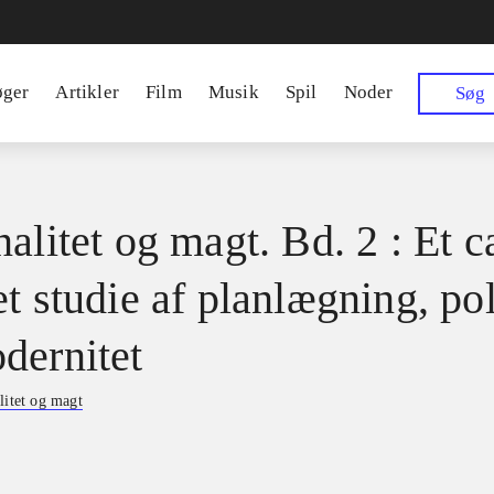
øger
Artikler
Film
Musik
Spil
Noder
Søg
alitet og magt. Bd. 2 : Et c
t studie af planlægning, pol
dernitet
litet og magt