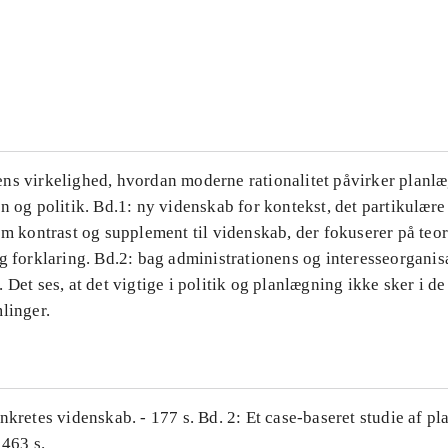
...
...
ns virkelighed, hvordan moderne rationalitet påvirker planl
n og politik. Bd.1: ny videnskab for kontekst, det partikulære
om kontrast og supplement til videnskab, der fokuserer på teor
g forklaring. Bd.2: bag administrationens og interesseorganis
 Det ses, at det vigtige i politik og planlægning ikke sker i d
linger.
nkretes videnskab. - 177 s. Bd. 2: Et case-baseret studie af pl
 463 s.