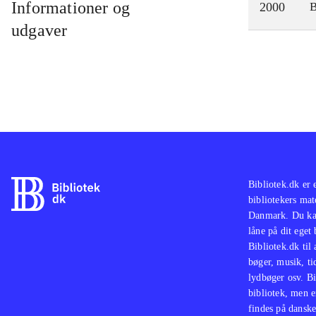
Informationer og
2000
udgaver
Bibliotek.dk er 
bibliotekers mat
Danmark. Du kan
låne på dit eget
Bibliotek.dk til
bøger, musik, tid
lydbøger osv. Bi
bibliotek, men e
findes på danske