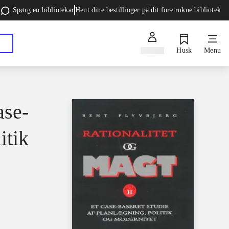
Spørg en bibliotekar
Hent dine bestillinger på dit foretrukne bibliotek
Log ind
Husk
Menu
ase-
itik