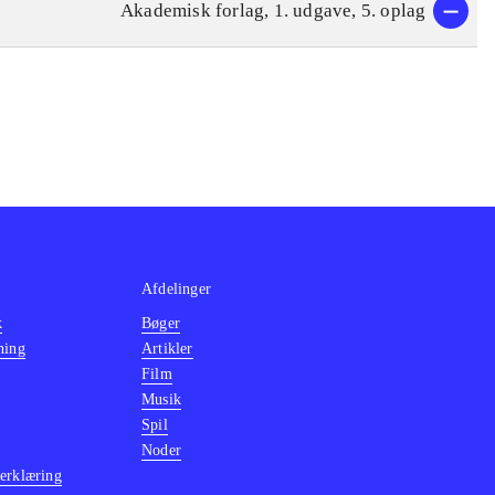
Akademisk forlag, 1. udgave, 5. oplag
Afdelinger
k
Bøger
ning
Artikler
Film
Musik
Spil
Noder
erklæring