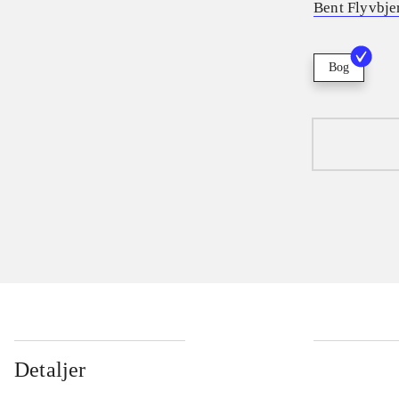
Bent Flyvbje
Bog
Detaljer
...
...