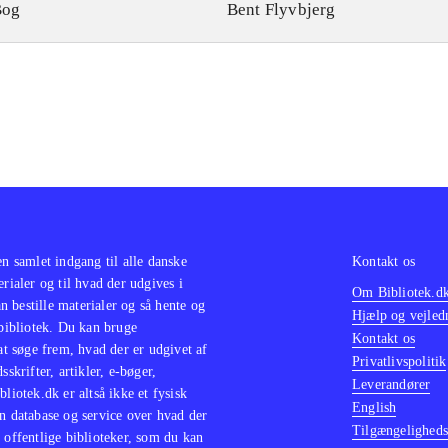
Bog
Bent Flyvbjerg
en samlet indgang til alle danske
Kontakt os
erialer og til hvad der udgives i
Om Bibliotek.d
 bestille materialer og så hente og
Hjælp og vejled
 bibliotek. Du kan bruge
Kontakt os
 at søge frem, hvad der er udgivet af
Privatlivspolitik
sskrifter, artikler, e-bøger,
Leverandører
bliotek.dk er altså ikke et fysisk
English
n database og service over hvad der
Tilgængeligheds
 offentlige biblioteker, som du kan