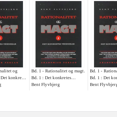
nalitet og
Bd. 1 -
Rationalitet og magt.
Bd. 1 -
Rationa
 Det konkretes
Bd. 1 : Det konkretes
Bd. 1 : Det ko
g
videnskab
Bent Flyvbjerg
videnskab
Bent Flyvbjer