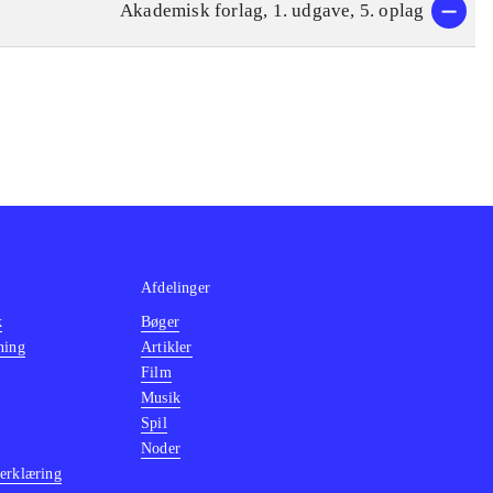
Akademisk forlag, 1. udgave, 5. oplag
Afdelinger
k
Bøger
ning
Artikler
Film
Musik
Spil
Noder
erklæring