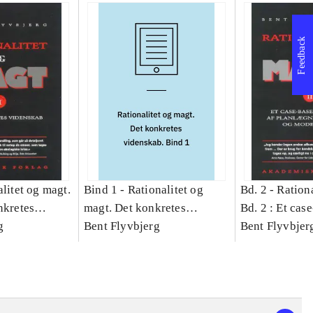
Feedback
litet og magt.
Bind 1 -
Rationalitet og
Bd. 2 -
Rationa
nkretes
magt. Det konkretes
Bd. 2 : Et cas
g
videnskab. Bind 1
Bent Flyvbjerg
studie af plan
Bent Flyvbjer
politik og mod