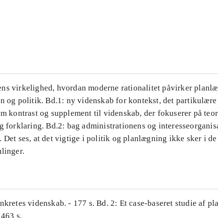
...
...
ns virkelighed, hvordan moderne rationalitet påvirker planl
n og politik. Bd.1: ny videnskab for kontekst, det partikulære
om kontrast og supplement til videnskab, der fokuserer på teor
g forklaring. Bd.2: bag administrationens og interesseorganis
 Det ses, at det vigtige i politik og planlægning ikke sker i d
linger.
nkretes videnskab. - 177 s. Bd. 2: Et case-baseret studie af pl
 463 s.