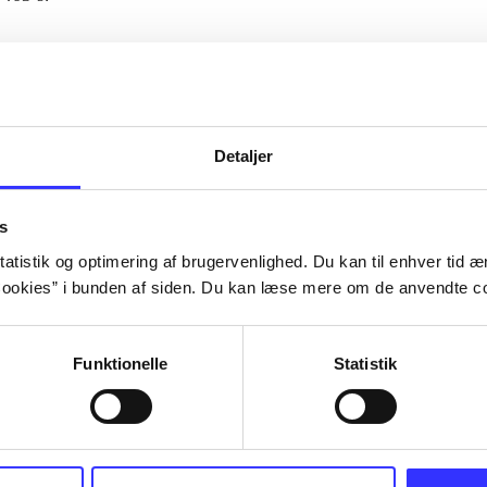
Artiklerne i
handler ofte om
lorem ipsum dolor sit amet ...
Tidsskrift
Detaljer
s
atistik og optimering af brugervenlighed. Du kan til enhver tid æn
ookies” i bunden af siden. Du kan læse mere om de anvendte co
Funktionelle
Statistik