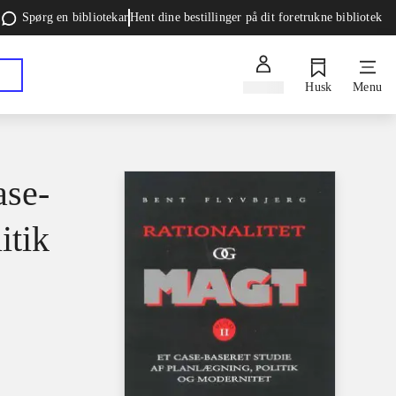
Spørg en bibliotekar
Hent dine bestillinger på dit foretrukne bibliotek
Log ind
Husk
Menu
ase-
itik