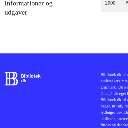
Informationer og
2000
udgaver
Bibliotek.dk er 
bibliotekers mat
Danmark. Du kan
låne på dit eget
Bibliotek.dk til
bøger, musik, tid
lydbøger osv. Bi
bibliotek, men e
findes på danske