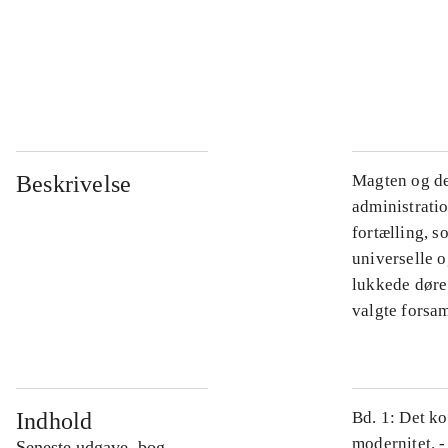
...
...
Beskrivelse
Magten og de
administratio
fortælling, s
universelle o
lukkede døre.
valgte forsam
Indhold
Bd. 1: Det ko
modernitet. -
Seneste udgave, bog