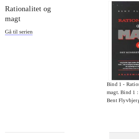
Rationalitet og
magt
Gå til serien
Bind 1 -
Ratio
magt. Bind 1 :
videnskab
Bent Flyvbjer