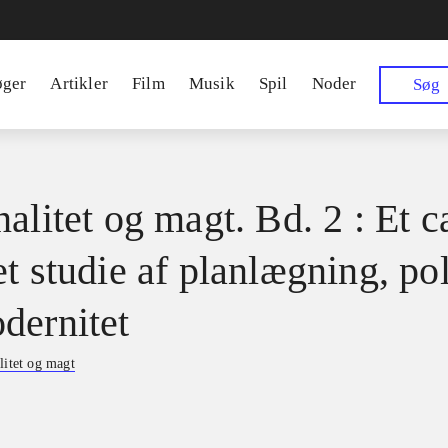
øger
Artikler
Film
Musik
Spil
Noder
Søg
alitet og magt. Bd. 2 : Et c
t studie af planlægning, pol
dernitet
litet og magt