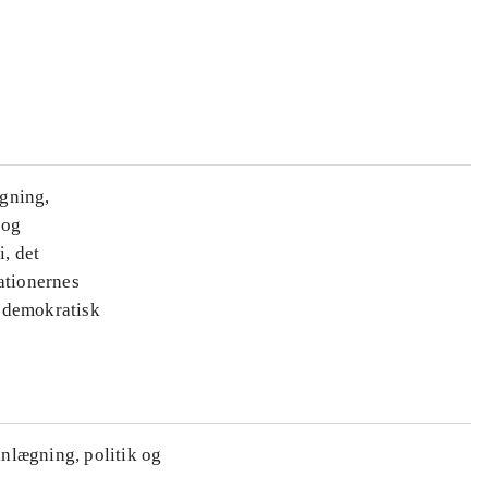
ægning,
 og
i, det
ationernes
e demokratisk
anlægning, politik og