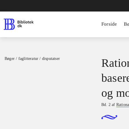
Forside
B
Bøger / faglitteratur / disputatser
Ration
basere
og mo
Bd. 2 af
Rationa