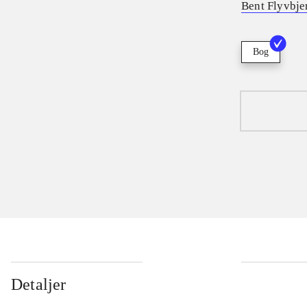
Bent Flyvbje
Bog
Detaljer
...
...