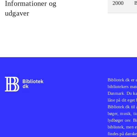
Informationer og
2000
udgaver
Bibliotek.dk er 
bibliotekers mat
Danmark. Du kan
låne på dit eget
Bibliotek.dk til
bøger, musik, tid
lydbøger osv. Bi
bibliotek, men e
findes på danske