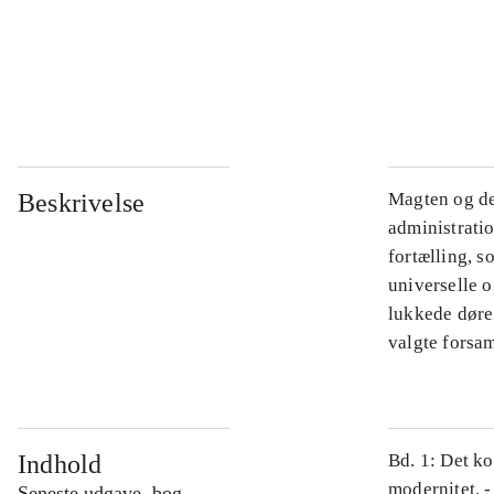
...
...
Beskrivelse
Magten og de
administratio
fortælling, s
universelle o
lukkede døre.
valgte forsam
Indhold
Bd. 1: Det ko
modernitet. -
Seneste udgave, bog