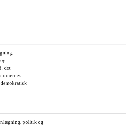
ægning,
 og
i, det
ationernes
e demokratisk
anlægning, politik og