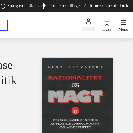
Spørg en bibliotekar
Hent dine bestillinger på dit foretrukne bibliotek
Log ind
Husk
Menu
ase-
itik