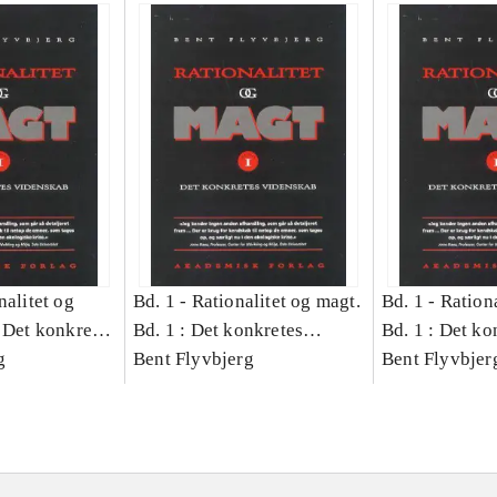
nalitet og
Bd. 1 -
Rationalitet og magt.
Bd. 1 -
Rationa
 Det konkretes
Bd. 1 : Det konkretes
Bd. 1 : Det ko
g
videnskab
Bent Flyvbjerg
videnskab
Bent Flyvbjer