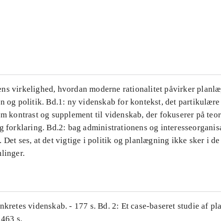
...
...
ns virkelighed, hvordan moderne rationalitet påvirker planl
n og politik. Bd.1: ny videnskab for kontekst, det partikulære
om kontrast og supplement til videnskab, der fokuserer på teor
g forklaring. Bd.2: bag administrationens og interesseorganis
 Det ses, at det vigtige i politik og planlægning ikke sker i d
linger.
nkretes videnskab. - 177 s. Bd. 2: Et case-baseret studie af pl
 463 s.