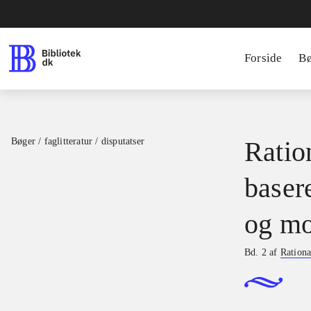
Forside
B
Bøger / faglitteratur / disputatser
Ration
basere
og mo
Bd. 2 af
Rationa