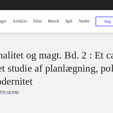
øger
Artikler
Film
Musik
Spil
Noder
Søg
alitet og magt. Bd. 2 : Et c
t studie af planlægning, pol
dernitet
litet og magt