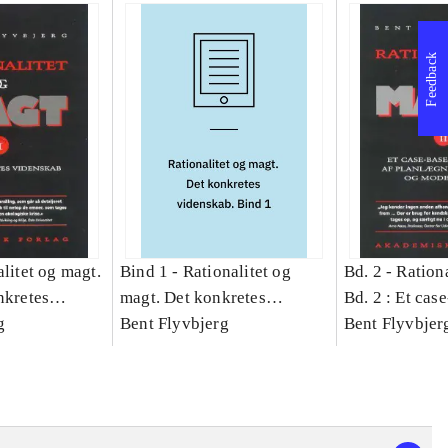
Feedback
litet og magt.
Bind 1 -
Rationalitet og
Bd. 2 -
Rationa
nkretes
magt. Det konkretes
Bd. 2 : Et cas
g
videnskab. Bind 1
Bent Flyvbjerg
studie af plan
Bent Flyvbjer
politik og mod