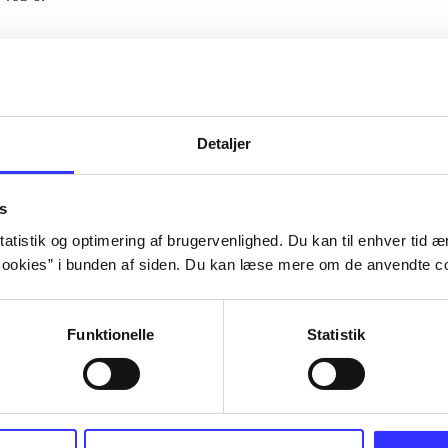
Artiklerne i
handler ofte om
lorem ipsum dolor sit amet ...
Tidsskrift
Detaljer
s
atistik og optimering af brugervenlighed. Du kan til enhver tid æn
ookies” i bunden af siden. Du kan læse mere om de anvendte co
Funktionelle
Statistik