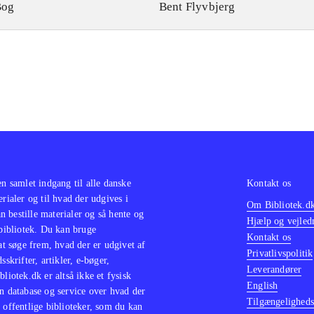
Bog
Bent Flyvbjerg
en samlet indgang til alle danske
Kontakt os
erialer og til hvad der udgives i
Om Bibliotek.d
 bestille materialer og så hente og
Hjælp og vejled
 bibliotek. Du kan bruge
Kontakt os
 at søge frem, hvad der er udgivet af
Privatlivspolitik
sskrifter, artikler, e-bøger,
Leverandører
bliotek.dk er altså ikke et fysisk
English
n database og service over hvad der
Tilgængeligheds
 offentlige biblioteker, som du kan