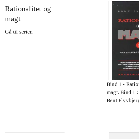
Rationalitet og
magt
Gå til serien
Bind 1 -
Ratio
magt. Bind 1 :
videnskab
Bent Flyvbjer