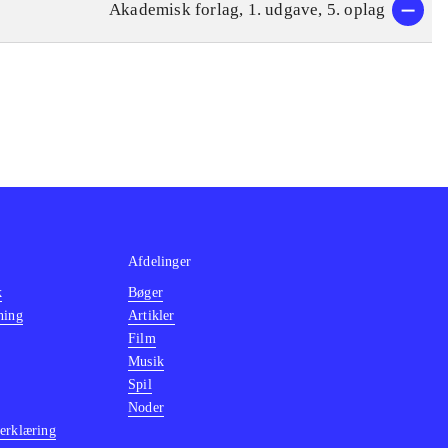
Akademisk forlag, 1. udgave, 5. oplag
Afdelinger
k
Bøger
ning
Artikler
Film
Musik
Spil
Noder
erklæring