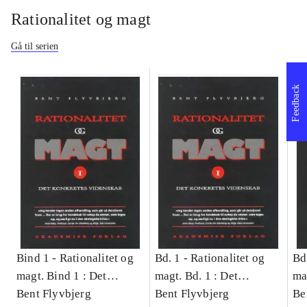
Rationalitet og magt
Gå til serien
Feedback
Bind 1 -
Rationalitet og
Bd. 1 -
Rationalitet og
Bd
magt. Bind 1 : Det
magt. Bd. 1 : Det
ma
konkretes videnskab
Bent Flyvbjerg
konkretes videnskab
Bent Flyvbjerg
ko
Be