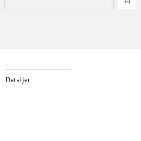
loading
Detaljer
...
...
...
...
...
...
...
...