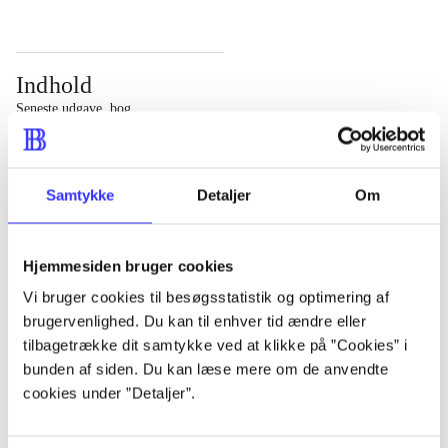
Indhold
Seneste udgave, bog
Bd. 1: Det konkretes videnskab. - 177 s. Bd. 2: Et case-
baseret studie af planlægning, politik og modernitet. -
Samtykke
Detaljer
Om
463 s.
Hjemmesiden bruger cookies
Vi bruger cookies til besøgsstatistik og optimering af
brugervenlighed. Du kan til enhver tid ændre eller
Tidsskrift
tilbagetrække dit samtykke ved at klikke på ”Cookies” i
Artiklen er en del af
bunden af siden. Du kan læse mere om de anvendte
cookies under ”Detaljer”.
lorem ipsum dolor sit amet ...
Tidsskrift