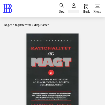
Søg
Log ind
Husk
Menu
Bøger / faglitteratur / disputatser