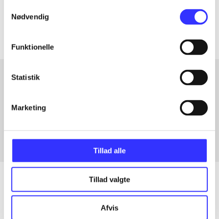
Samtykkevalg
Artiklerne i
handler ofte om
Nødvendig
Funktionelle
Statistik
Artikler med samme emner
Marketing
Fra
Tillad alle
Tillad valgte
Artikler
Afvis