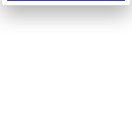
Alle registrerede artikler fordelt på udgivelser
...
...
...
...
...