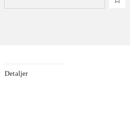
loading
Detaljer
...
...
...
...
...
...
...
...