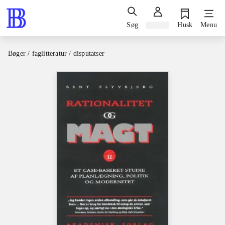
Søg
Log ind
Husk
Menu
Bøger / faglitteratur / disputatser