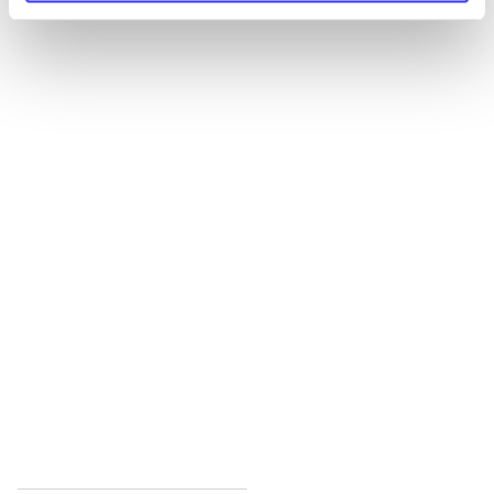
Alle registrerede artikler fordelt på udgivelser
...
...
...
...
...