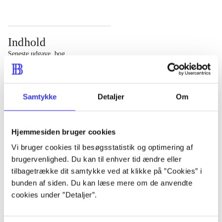
Indhold
Seneste udgave, bog
Bd. 1: Det konkretes videnskab. - 177 s. Bd. 2: Et case-
baseret studie af planlægning, politik og modernitet. -
Samtykke
Detaljer
Om
463 s.
Hjemmesiden bruger cookies
Vi bruger cookies til besøgsstatistik og optimering af
brugervenlighed. Du kan til enhver tid ændre eller
Tidsskrift
tilbagetrække dit samtykke ved at klikke på ”Cookies” i
Artiklen er en del af
bunden af siden. Du kan læse mere om de anvendte
cookies under ”Detaljer”.
lorem ipsum dolor sit amet ...
Tidsskrift