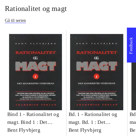
Rationalitet og magt
Gå til serien
Feedback
Bind 1 -
Rationalitet og
Bd. 1 -
Rationalitet og
Bd
magt. Bind 1 : Det
magt. Bd. 1 : Det
ma
konkretes videnskab
Bent Flyvbjerg
konkretes videnskab
Bent Flyvbjerg
ko
Be