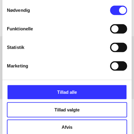
Samtykkevalg
Artiklerne i
handler ofte om
Nødvendig
Funktionelle
Statistik
Artikler med samme emner
Marketing
Fra
Tillad alle
Tillad valgte
Artikler
Afvis